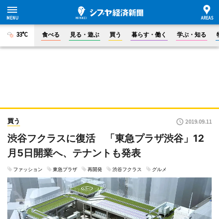
33°C
食べる
見る・遊ぶ
買う
暮らす・働く
学ぶ・知る
買う
2019.09.11
渋谷フクラスに復活 「東急プラザ渋谷」12
月5日開業へ、テナントも発表
ファッション
東急プラザ
再開発
渋谷フクラス
グルメ