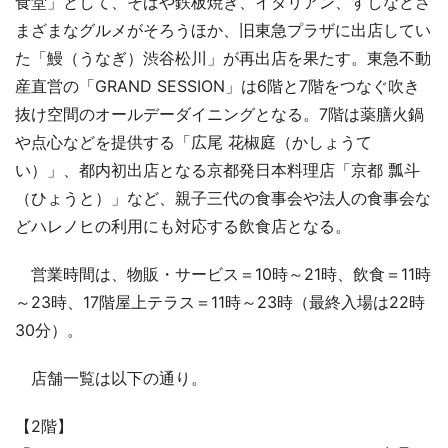
食堂」として、そばや鉄板焼き、イタリアン、すしなどさ
まざまなグルメがそろうほか、旧東急プラザに出店してい
た「鰻（うなぎ）渋谷松川」が再出店を果たす。東急不動
産直営の「GRAND SESSION」は6階と7階をつなぐ吹き
抜け空間のオールデーダイニングとなる。7階は薬膳火鍋
や点心などを提供する「広尾 花椒庭（かしょうて
い）」、都内初出店となる京都発日本料理店「京都 瓢斗
（ひょうと）」など、親子三代の食事会や法人の食事会な
どハレノヒの利用にも対応する飲食店となる。
営業時間は、物販・サービス＝10時～21時、飲食＝11時
～23時、17階屋上テラス＝11時～23時（最終入場は22時
30分）。
店舗一覧は以下の通り。
【2階】