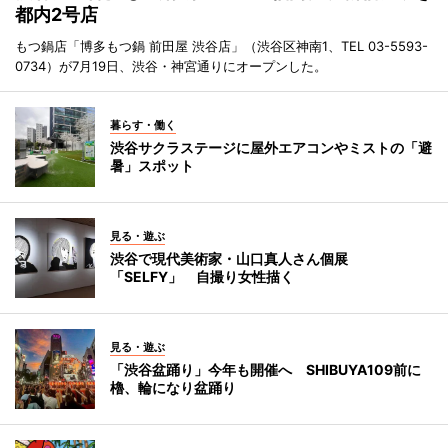
都内2号店
もつ鍋店「博多もつ鍋 前田屋 渋谷店」（渋谷区神南1、TEL 03-5593-
0734）が7月19日、渋谷・神宮通りにオープンした。
暮らす・働く
渋谷サクラステージに屋外エアコンやミストの「避
暑」スポット
見る・遊ぶ
渋谷で現代美術家・山口真人さん個展
「SELFY」 自撮り女性描く
見る・遊ぶ
「渋谷盆踊り」今年も開催へ SHIBUYA109前に
櫓、輪になり盆踊り