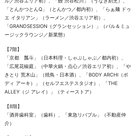
ル／渋谷エリア初）、「鰻 渋谷松川」（うなぎ割烹）、
「とんかつとんQ」（とんかつ／都内初）、「らぁ麺 ドゥ
エ イタリアン」（ラーメン／渋谷エリア初）、
「GRANDSESSION（グランセッション）」（バル＆ミュ
ージックラウンジ／新業態）
【7階】
「京都 瓢斗」（日本料理・しゃぶしゃぶ／都内初）、
「広尾花椒庭」（中華火鍋・点心／渋谷エリア初）、「や
きとり 荒木山」（焼鳥・日本酒）、「BODY ARCHI（ボ
ディ アーキ）」（セルフエステスタジオ）、「THE
ALLEY（ジ アレイ）」（ティーストア）
【8階】
「酒井歯科室」（歯科）、「東急リバブル」（不動産仲
介）