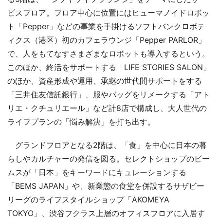
ビスフロア。フロア中心に位置にはヒューマノイドロボッ
ト「Pepper」などの事業を手掛けるソフトバンクロボテ
ィクス（港区）初のカフェラウンジ「Pepper PARLOR」
で、人をもてなすさまざまなロボットも導入するという。
このほか、終活をサポートする「LIFE STORIES SALON」
のほか、資産形成や運用、承継の世代間サポートをする
「三井住友信託銀行」、服やバッグをリメークする「アト
リエ・クチュリエール」など計8店で構成し、大人世代の
ライフプランの「悩み解決」を打ち出す。
グランドフロアとなる2階は、「食」を中心に日本の暮
らしやカルチャーの発信を図る。セレクトショップのビー
ムスが「日本」をキーワードにキュレーションする
「BEMS JAPAN」や、新業態の食堂を併設するサザビー
リーグのライフスタイルショップ「AKOMEYA
TOKYO」、渋谷フクラス上層のオフィスフロアに入居す