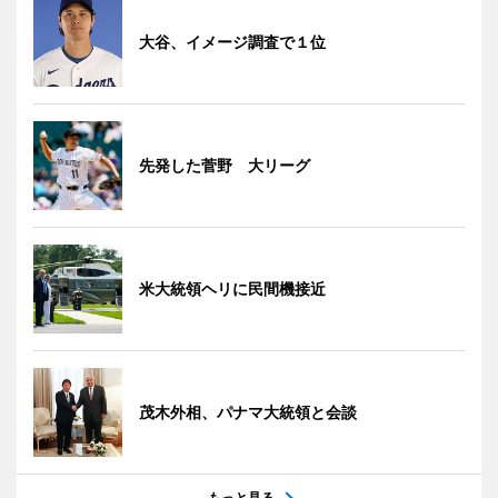
大谷、イメージ調査で１位
先発した菅野 大リーグ
米大統領ヘリに民間機接近
茂木外相、パナマ大統領と会談
もっと見る