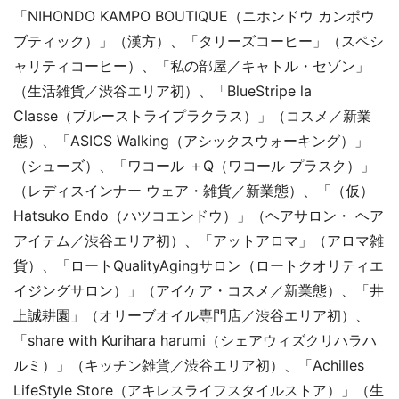
「NIHONDO KAMPO BOUTIQUE（ニホンドウ カンポウ
ブティック）」（漢方）、「タリーズコーヒー」（スペシ
ャリティコーヒー）、「私の部屋／キャトル・セゾン」
（生活雑貨／渋谷エリア初）、「BlueStripe la
Classe（ブルーストライプラクラス）」（コスメ／新業
態）、「ASICS Walking（アシックスウォーキング）」
（シューズ）、「ワコール ＋Q（ワコール プラスク）」
（レディスインナー ウェア・雑貨／新業態）、「（仮）
Hatsuko Endo（ハツコエンドウ）」（ヘアサロン・ ヘア
アイテム／渋谷エリア初）、「アットアロマ」（アロマ雑
貨）、「ロートQualityAgingサロン（ロートクオリティエ
イジングサロン）」（アイケア・コスメ／新業態）、「井
上誠耕園」（オリーブオイル専門店／渋谷エリア初）、
「share with Kurihara harumi（シェアウィズクリハラハ
ルミ）」（キッチン雑貨／渋谷エリア初）、「Achilles
LifeStyle Store（アキレスライフスタイルストア）」（生