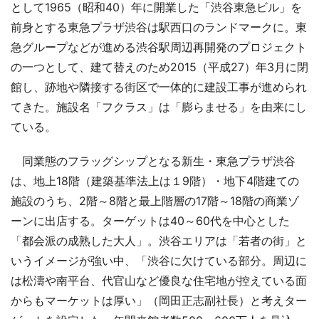
として1965（昭和40）年に開業した「渋谷東急ビル」を
前身とする東急プラザ渋谷は駅西口のランドマークに。東
急グループなどが進める渋谷駅周辺再開発のプロジェクト
の一つとして、建て替えのため2015（平成27）年3月に閉
館し、跡地や隣接する街区で一体的に建設工事が進められ
てきた。施設名「フクラス」は「膨らませる」を由来にし
ている。
同業態のフラッグシップとなる新生・東急プラザ渋谷
は、地上18階（建築基準法上は１9階）・地下4階建ての
施設のうち、2階～8階と最上階層の17階～18階の商業ゾ
ーンに出店する。ターゲットは40～60代を中心とした
「都会派の成熟した大人」。渋谷エリアは「若者の街」と
いうイメージが強い中、「渋谷に欠けている部分。周辺に
は松濤や南平台、代官山など優良な住宅地が控えている面
からもマーケットは厚い」（岡田正志副社長）と考えター