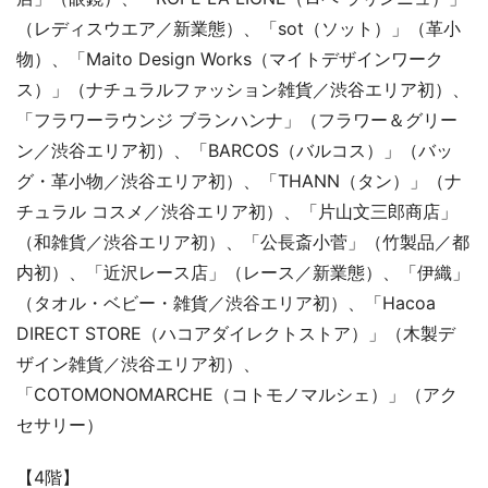
（レディスウエア／新業態）、「sot（ソット）」（革小
物）、「Maito Design Works（マイトデザインワーク
ス）」（ナチュラルファッション雑貨／渋谷エリア初）、
「フラワーラウンジ ブランハンナ」（フラワー＆グリー
ン／渋谷エリア初）、「BARCOS（バルコス）」（バッ
グ・革小物／渋谷エリア初）、「THANN（タン）」（ナ
チュラル コスメ／渋谷エリア初）、「片山文三郎商店」
（和雑貨／渋谷エリア初）、「公長斎小菅」（竹製品／都
内初）、「近沢レース店」（レース／新業態）、「伊織」
（タオル・ベビー・雑貨／渋谷エリア初）、「Hacoa
DIRECT STORE（ハコアダイレクトストア）」（木製デ
ザイン雑貨／渋谷エリア初）、
「COTOMONOMARCHE（コトモノマルシェ）」（アク
セサリー）
【4階】