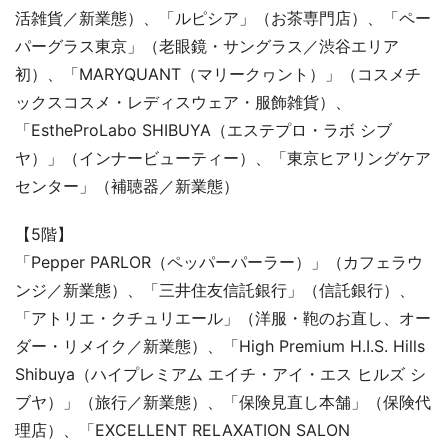
活雑貨／新業態）、「ルピシア」（お茶専門店）、「ペー
パーグラス東京」（老眼鏡・サングラス／渋谷エリア
初）、「MARYQUANT（マリークヮント）」（コスメチ
ックスコスメ・レディスウェア・服飾雑貨）、
「EstheProLabo SHIBUYA（エステプロ・ラボ シブ
ヤ）」（インナービューティー）、「東京ヒアリングケア
センター」（補聴器／新業態）
【5階】
「Pepper PARLOR（ペッパーパーラー）」（カフェラウ
ンジ／新業態）、「三井住友信託銀行」（信託銀行）、
「アトリエ・クチュリエール」（洋服・鞄のお直し、オー
ダー・リメイク／新業態）、「High Premium H.I.S. Hills
Shibuya（ハイプレミアム エイチ・アイ・エス ヒルズ シ
ブヤ）」（旅行／新業態）、「保険見直し本舗」（保険代
理店）、「EXCELLENT RELAXATION SALON