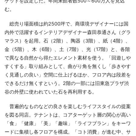
ゲットを設定した。年間来館者数500～600万人を見込
む。
総売り場面積は約2500坪で、商環境デザイナーには国
内外で活躍するインテリアデザイナー森田恭通さん（グラ
マラス）を起用。石（2階）、陶器（3階）、紙（4階）、
金（5階）、木（6階）、土（7階）、光（17階）と、各階
で異なる自然から得たエレメント素材を使う。「回遊しや
すくする」取り組みとして、曲がり角を無くし「歩きやす
く見通しの良い」空間に仕上げるほか、フロア内は段差を
できるだけ無くすという。2階の一部には旧東急プラザ渋
谷の外壁に使われていた石を再利用する。
普遍的なものなどの良さを楽しむライフスタイルの提案
を図る同店。テナントは、コアターゲット層の関心が高い
「食」「健康」「美」「趣味」「ライフプラン」をキーワ
ードに集積し各フロアを構成。「コト消費」が進む中、サ