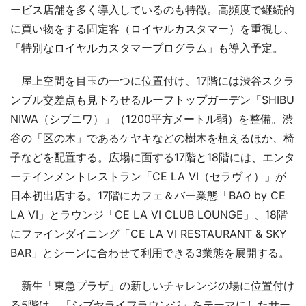
ービス店舗を多く導入しているのも特徴。高頻度で継続的
に買い物をする固定客（ロイヤルカスタマー）を重視し、
「特別なロイヤルカスタマープログラム」も導入予定。
屋上空間を目玉の一つに位置付け、17階には渋谷スクラ
ンブル交差点も見下ろせるルーフトップガーデン「SHIBU
NIWA（シブニワ）」（1200平方メートル弱）を整備。渋
谷の「区の木」であるケヤキなどの樹木を植えるほか、椅
子などを配置する。広場に面する17階と18階には、エンタ
ーテインメントレストラン「CE LA VI（セラヴィ）」が
日本初出店する。17階にカフェ＆バー業態「BAO by CE
LA VI」とラウンジ「CE LA VI CLUB LOUNGE」、18階
にファインダイニング「CE LA VI RESTAURANT & SKY
BAR」とシーンに合わせて利用できる3業態を展開する。
新生「東急プラザ」の新しいチャレンジの場に位置付け
る5階は、「シブヤライフラウンジ」をテーマにしたサー