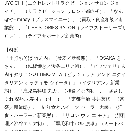
JYOICHI（エクセレントリラクゼーション サロン ジョー
イチ）」（リラクゼーション サロン／都内初）、「なん
ぼや+miney（プラスマイニー）」（買取・資産相談／新
業態）、「LIFE STORIES SALON（ライフストーリーズサ
ロン）」（ライフサポート／新業態）
【6階】
「手打ちそば 竹之内」（蕎麦／新業態）、「OSAKA きっ
ちん。」（鉄板焼き／渋谷エリア初）、「ピッツェリア＆
肉イタリアンOTTIMO VITA（ピッツェリア アンド ニクイ
タリアン オッティモ ヴィータ）」（イタリアン／新業
態）、「鹿児島料理 丸万」（和食／都内初）、「ささし
ぐれ 築地玉寿司」（すし）、「京都宇治 藤井茗縁」（茶
寮／新業態）、「純洋食とスイーツ パーラー大箸」（洋
食・パーラー／新業態）、「サロン ウフ エ モア」（卵料
理／渋谷エリア初）、「黑毛和牛バル 腰塚」（ミートバ