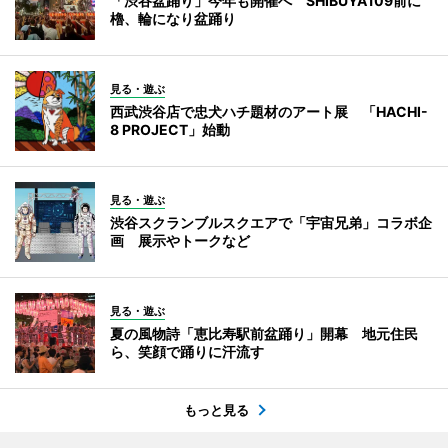
「渋谷盆踊り」今年も開催へ SHIBUYA109前に
櫓、輪になり盆踊り
見る・遊ぶ
西武渋谷店で忠犬ハチ題材のアート展 「HACHI-
8 PROJECT」始動
見る・遊ぶ
渋谷スクランブルスクエアで「宇宙兄弟」コラボ企
画 展示やトークなど
見る・遊ぶ
夏の風物詩「恵比寿駅前盆踊り」開幕 地元住民
ら、笑顔で踊りに汗流す
もっと見る