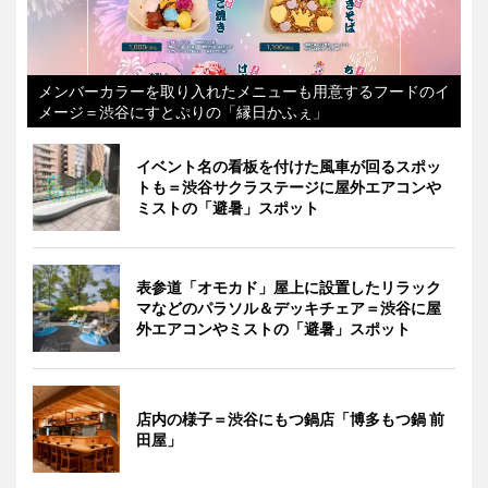
メンバーカラーを取り入れたメニューも用意するフードのイ
メージ＝渋谷にすとぷりの「縁日かふぇ」
イベント名の看板を付けた風車が回るスポッ
トも＝渋谷サクラステージに屋外エアコンや
ミストの「避暑」スポット
表参道「オモカド」屋上に設置したリラック
マなどのパラソル＆デッキチェア＝渋谷に屋
外エアコンやミストの「避暑」スポット
店内の様子＝渋谷にもつ鍋店「博多もつ鍋 前
田屋」