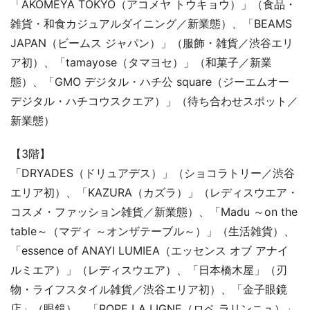
「AKOMEYA TOKYO（アコメヤ トウキョウ）」（食品・
雑貨・和食カジュアルダイニング／新業態）、「BEAMS
JAPAN（ビームス ジャパン）」（服飾・雑貨／渋谷エリ
ア初）、「tamayose（タマヨセ）」（和菓子／新業
態）、「GMO デジタル・ハチ公 square（ジーエムオー
デジタル・ハチコウスクエア）」（待ち合わせスポット／
新業態）
【3階】
「DRYADES（ドリュアデス）」（ショコラトリー／渋谷
エリア初）、「KAZURA（カズラ）」（レディスウエア・
コスメ・ファッション雑貨／新業態）、「Madu ～on the
table～（マディ ～オンザテーブル～）」（生活雑貨）、
「essence of ANAYI LUMIEA（エッセンス オブ アナイ
ルミエア）」（レディスウエア）、「日本橋木屋」（刃
物・ライフスタイル雑貨／渋谷エリア初）、「金子眼鏡
店」（眼鏡）、「ROPE LA LIGNE（ロペ ラリンニュ）」