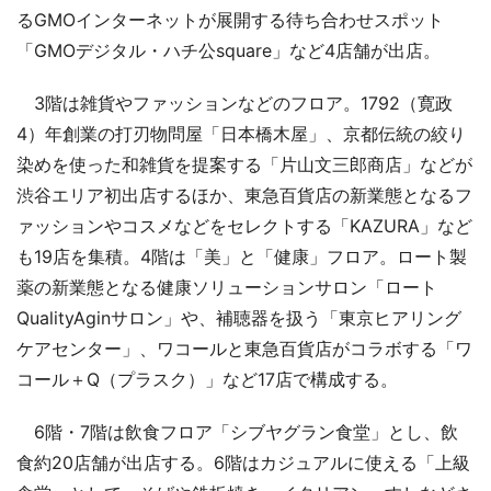
るGMOインターネットが展開する待ち合わせスポット
「GMOデジタル・ハチ公square」など4店舗が出店。
3階は雑貨やファッションなどのフロア。1792（寛政
4）年創業の打刃物問屋「日本橋木屋」、京都伝統の絞り
染めを使った和雑貨を提案する「片山文三郎商店」などが
渋谷エリア初出店するほか、東急百貨店の新業態となるフ
ァッションやコスメなどをセレクトする「KAZURA」など
も19店を集積。4階は「美」と「健康」フロア。ロート製
薬の新業態となる健康ソリューションサロン「ロート
QualityAginサロン」や、補聴器を扱う「東京ヒアリング
ケアセンター」、ワコールと東急百貨店がコラボする「ワ
コール＋Q（プラスク）」など17店で構成する。
6階・7階は飲食フロア「シブヤグラン食堂」とし、飲
食約20店舗が出店する。6階はカジュアルに使える「上級