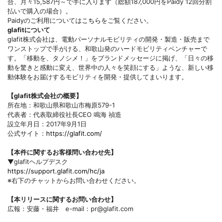
合、月々15,587円～で手に入ります（総額187,000円をPaidy 12回分割
払いで購入の場合）。
Paidyのご利用については
こちら
をご覧ください。
glafitについて
glafit株式会社は、電動パーソナルモビリティの開発・製造・販売まで
ワンストップで手がける、和歌山発のハードモビリティベンチャーで
す。「移動を、タノシメ！」をブランドメッセージに掲げ、「日々の移
動を驚きと感動に変え、世界中の人々を笑顔にする」ような、新しい移
動体験をお届けするモビリティを開発・提供してまいります。
【glafit株式会社の概要】
所在地：和歌山県和歌山市梅原579-1
代表者：代表取締役社長CEO 鳴海 禎造
設立年月日：2017年9月1日
公式サイト：
https://glafit.com/
【本件に関するお客様問い合わせ先】
▼glafitヘルプデスク
https://support.glafit.com/hc/ja
※右下のチャットからお問い合わせください。
【本リリースに関するお問い合わせ】
広報：安藤・福井 e-mail：pr@glafit.com