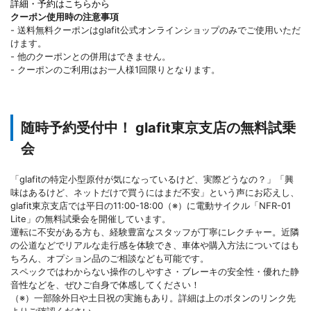
詳細・予約はこちらから
クーポン使用時の注意事項
- 送料無料クーポンはglafit公式オンラインショップのみでご使用いただ
けます。
- 他のクーポンとの併用はできません。
- クーポンのご利用はお一人様1回限りとなります。
随時予約受付中！ glafit東京支店の無料試乗
会
「glafitの特定小型原付が気になっているけど、実際どうなの？」「興
味はあるけど、ネットだけで買うにはまだ不安」という声にお応えし、
glafit東京支店では平日の11:00-18:00（※）に電動サイクル「NFR-01
Lite」の無料試乗会を開催しています。
運転に不安がある方も、経験豊富なスタッフが丁寧にレクチャー。近隣
の公道などでリアルな走行感を体験でき、車体や購入方法についてはも
ちろん、オプション品のご相談なども可能です。
スペックではわからない操作のしやすさ・ブレーキの安全性・優れた静
音性などを、ぜひご自身で体感してください！
（※）一部除外日や土日祝の実施もあり。詳細は上のボタンのリンク先