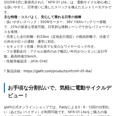
2025年3月に新発売された「NFR-01 Lite」は、電動サイクル初心者に
も扱いやすく、日常使いに適したスペックを備えたエントリーモデルで
す。
主な特徴：コスパよく、安心して乗れる日常の相棒
- 扱いやすいスペック：350Wモーター、36V 7.8Ahバッテリー搭載
で、22%の坂道も登坂可能。日常的な移動シーンで十分なパフォーマン
スを発揮。
- 充実した走行距離：約33km（定地走行測定）の航続距離で、往復で
の外出や日々の通勤・通学に対応。
- セキュリティ完備：外出先でも安心なワイヤーロック付き。
- フル電動走行：アクセル操作のみで幅広い年代がカンタンに走行可
能、最高時速20km/h。
- 性能等確認済：JATA-0140
? 製品詳細：
https://glafit.com/products/nfr/nfr-01-lite/
お手頃な分割払いで、気軽に電動サイクルデ
ビュー！
glafit公式オンラインショップでは、Paidyによる3・6・12回の分割払
い（あと払いペイディ）が利用可能です。NFR-01 Liteをご購入の場