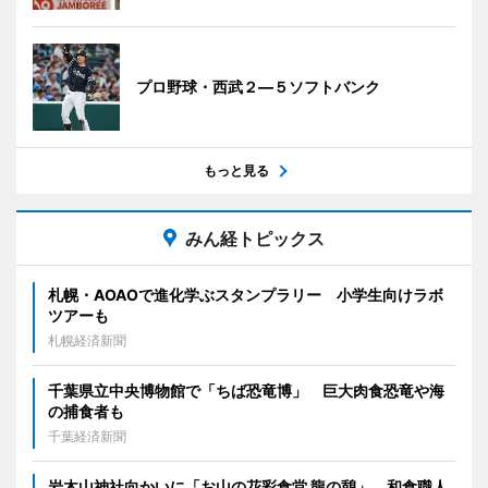
プロ野球・西武２―５ソフトバンク
もっと見る
みん経トピックス
札幌・AOAOで進化学ぶスタンプラリー 小学生向けラボ
ツアーも
札幌経済新聞
千葉県立中央博物館で「ちば恐竜博」 巨大肉食恐竜や海
の捕食者も
千葉経済新聞
岩木山神社向かいに「お山の花彩食堂 龍の憩」 和食職人