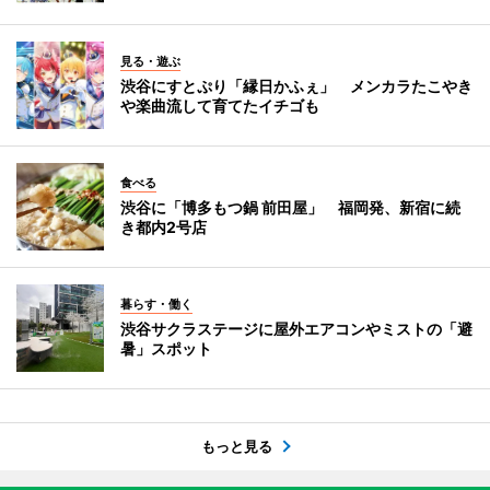
見る・遊ぶ
渋谷にすとぷり「縁日かふぇ」 メンカラたこやき
や楽曲流して育てたイチゴも
食べる
渋谷に「博多もつ鍋 前田屋」 福岡発、新宿に続
き都内2号店
暮らす・働く
渋谷サクラステージに屋外エアコンやミストの「避
暑」スポット
もっと見る