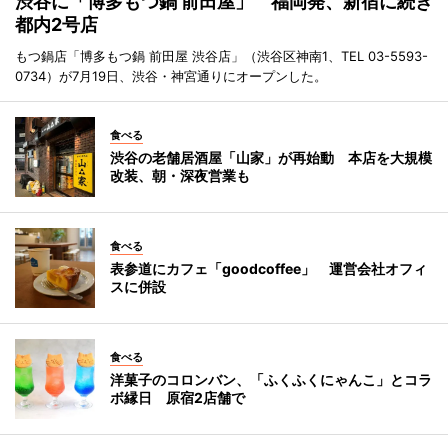
渋谷に「博多もつ鍋 前田屋」 福岡発、新宿に続き
都内2号店
もつ鍋店「博多もつ鍋 前田屋 渋谷店」（渋谷区神南1、TEL 03-5593-
0734）が7月19日、渋谷・神宮通りにオープンした。
食べる
渋谷の老舗居酒屋「山家」が再始動 本店を大規模
改装、朝・深夜営業も
食べる
表参道にカフェ「goodcoffee」 運営会社オフィ
スに併設
食べる
洋菓子のコロンバン、「ふくふくにゃんこ」とコラ
ボ縁日 原宿2店舗で