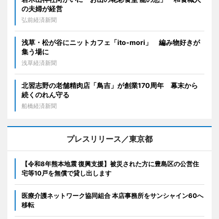
の夫婦が経営
弘前経済新聞
浅草・松が谷にニットカフェ「ito-mori」 編み物好きが
集う場に
浅草経済新聞
北習志野の老舗精肉店「鳥吉」が創業170周年 幕末から
続くのれん守る
船橋経済新聞
プレスリリース／東京都
【令和8年熊本地震 復興支援】被災された方に豊島区の公営住
宅等10戸を無償で貸し出します
医療介護ネットワーク協同組合 本店事務所をサンシャイン60へ
移転