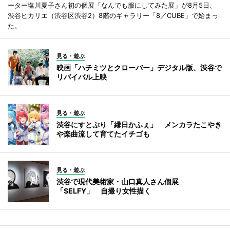
ーター塩川夏子さん初の個展「なんでも服にしてみた展」が8月5日、
渋谷ヒカリエ（渋谷区渋谷2）8階のギャラリー「8／CUBE」で始まっ
た。
見る・遊ぶ
映画「ハチミツとクローバー」デジタル版、渋谷で
リバイバル上映
見る・遊ぶ
渋谷にすとぷり「縁日かふぇ」 メンカラたこやき
や楽曲流して育てたイチゴも
見る・遊ぶ
渋谷で現代美術家・山口真人さん個展
「SELFY」 自撮り女性描く