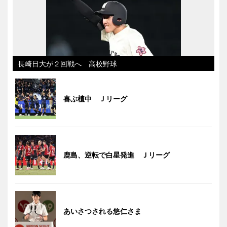
長崎日大が２回戦へ 高校野球
喜ぶ植中 Ｊリーグ
鹿島、逆転で白星発進 Ｊリーグ
あいさつされる悠仁さま