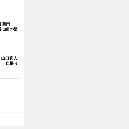
 前田
宿に続き都
・山口真人
Y」 自撮り