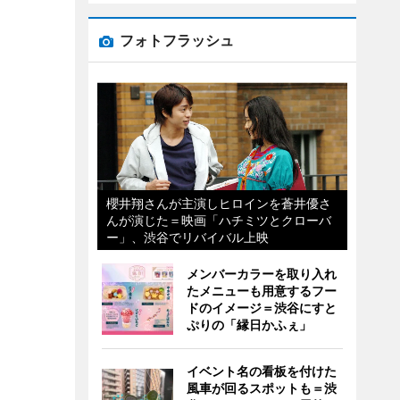
フォトフラッシュ
櫻井翔さんが主演しヒロインを蒼井優さ
んが演じた＝映画「ハチミツとクローバ
ー」、渋谷でリバイバル上映
メンバーカラーを取り入れ
たメニューも用意するフー
ドのイメージ＝渋谷にすと
ぷりの「縁日かふぇ」
イベント名の看板を付けた
風車が回るスポットも＝渋