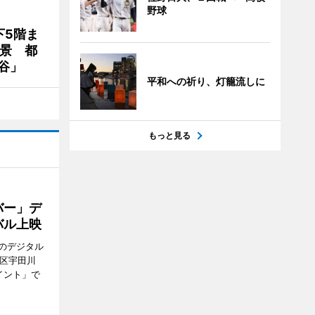
野球
下5階ま
夜景 都
谷」
平和への祈り、灯籠流しに
もっと見る
バー」デ
バル上映
のデジタル
谷区宇田川
イント」で