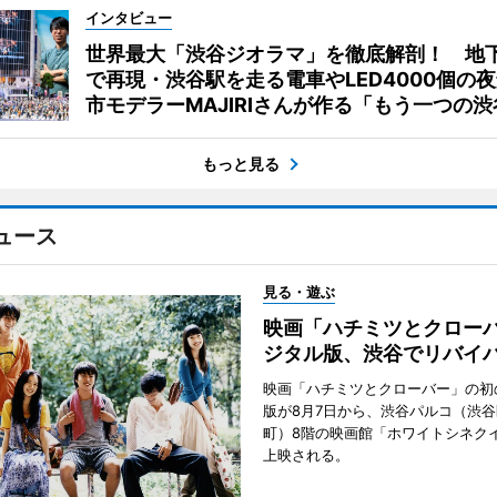
インタビュー
世界最大「渋谷ジオラマ」を徹底解剖！ 地
で再現・渋谷駅を走る電車やLED4000個の
市モデラーMAJIRIさんが作る「もう一つの渋
もっと見る
ュース
見る・遊ぶ
映画「ハチミツとクロー
ジタル版、渋谷でリバイ
映画「ハチミツとクローバー」の初
版が8月7日から、渋谷パルコ（渋
町）8階の映画館「ホワイトシネク
上映される。