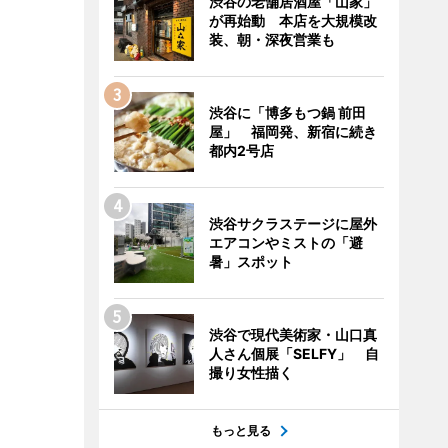
渋谷の老舗居酒屋「山家」
が再始動 本店を大規模改
装、朝・深夜営業も
渋谷に「博多もつ鍋 前田
屋」 福岡発、新宿に続き
都内2号店
渋谷サクラステージに屋外
エアコンやミストの「避
暑」スポット
渋谷で現代美術家・山口真
人さん個展「SELFY」 自
撮り女性描く
もっと見る