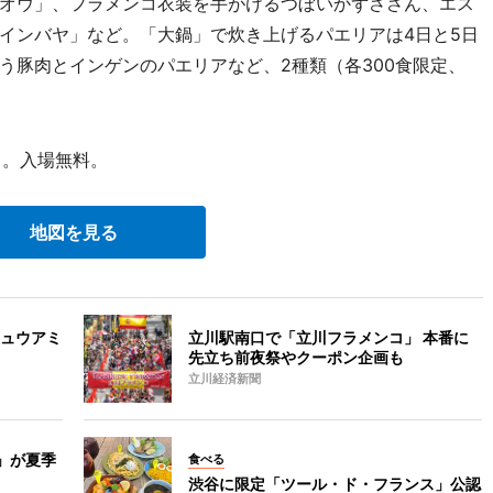
オウ」、フラメンコ衣装を手がけるつぼいかずささん、エス
インバヤ」など。「大鍋」で炊き上げるパエリアは4日と5日
う豚肉とインゲンのパエリアなど、2種類（各300食限定、
）。入場無料。
地図を見る
ュウアミ
立川駅南口で「立川フラメンコ」 本番に
先立ち前夜祭やクーポン企画も
立川経済新聞
」が夏季
食べる
渋谷に限定「ツール・ド・フランス」公認