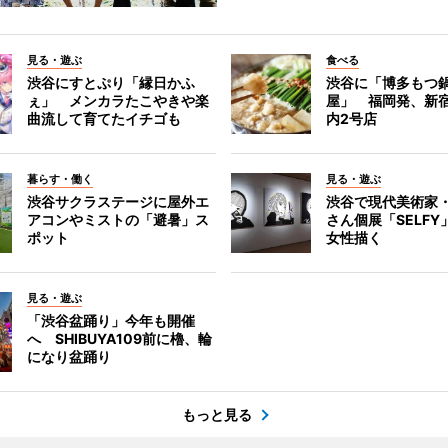
見る・遊ぶ
食べる
渋谷にすとぷり「縁日かふ
渋谷に「博多もつ鍋
ぇ」 メンカラたこやきや楽
屋」 福岡発、新
曲流して育てたイチゴも
内2号店
暮らす・働く
見る・遊ぶ
渋谷サクラステージに屋外エ
渋谷で現代美術家
アコンやミストの「避暑」ス
さん個展「SELF
ポット
女性描く
見る・遊ぶ
「渋谷盆踊り」今年も開催
へ SHIBUYA109前に櫓、輪
になり盆踊り
もっと見る