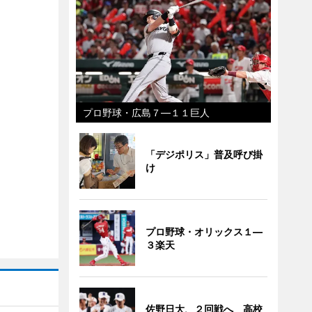
プロ野球・広島７―１１巨人
「デジポリス」普及呼び掛
け
プロ野球・オリックス１―
３楽天
佐野日大、２回戦へ 高校