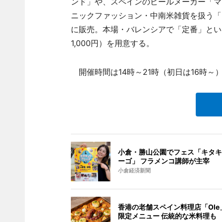
ンド」や、スペインのビールメーカー「マ
ニックファッション・中南米雑貨を扱う「
に販売。本場・バレンシアで「定番」とい
1,000円）を用意する。
開催時間は14時～21時（初日は16時～
小倉・勝山公園でフェス「キタキ
ーゴ」 フラメンコ講師が主宰
小倉経済新聞
香港の老舗スペイン料理店「Ole
限定メニュー 伝統的な米料理も