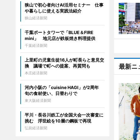
狭山で初心者向けAI活用セミナー 仕事
や暮らしに使える実践法紹介
狭山経済新聞
千葉ポートタワーで「BLUE＆FIRE
mini」 地元店が鉄板焼き料理提供
千葉経済新聞
上里町の児童生徒16人が町長らと意見交
最新ニ
換 議場で町への提案、再質問も
本庄経済新聞
河内小阪の「cuisine HAGI」が2周年
旬の食材使い、日替わりで
東大阪経済新聞
平川・長谷川鉄工が全国大会一次審査に
挑む 浮世絵を10層の鋼板で再現
弘前経済新聞