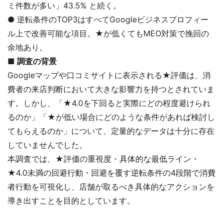
ミ件数が多い」43.5% と続く。
●
逆転条件のTOP3はすべてGoogleビジネスプロフィー
ル上で改善可能な項目。★が低くてもMEO対策で挽回の
余地あり。
■ 調査の背景
Googleマップや口コミサイトに表示される★評価は、消
費者の来店判断において大きな影響力を持つとされていま
す。しかし、「★4.0を下回ると実際にどの程度避けられ
るのか」「★が低い場合にどのような条件があれば検討し
てもらえるのか」について、定量的なデータは十分に存在
していませんでした。
本調査では、★評価の重視度・具体的な最低ライン・
★4.0未満の回避行動・回避を覆す逆転条件の4段階で消費
者行動を可視化し、店舗が取るべき具体的なアクションを
導き出すことを目的としています。