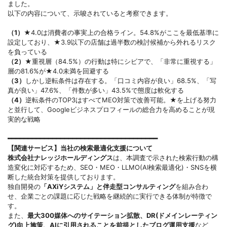
ました。
以下の内容について、示唆されていると考察できます。
（1）
★4.0は消費者の事実上の合格ライン。54.8%がここを最低基準に
設定しており、★3.9以下の店舗は過半数の検討候補から外れるリスク
を負っている
（2）
★重視層（84.5%）の行動は特にシビアで、「非常に重視する」
層の81.6%が★4.0未満を回避する
（3）
しかし逆転条件は存在する。「口コミ内容が良い」68.5%、「写
真が良い」47.6%、「件数が多い」43.5%で態度は軟化する
（4）
逆転条件のTOP3はすべてMEO対策で改善可能。★を上げる努力
と並行して、Googleビジネスプロフィールの総合力を高めることが現
実的な戦略
━━━━━━━━━━━━━━━━━━━━━━━━━━━━━━━━━━━━━
【関連サービス】当社の検索最適化支援について
株式会社ナレッジホールディングス
は、本調査で示された検索行動の構
造変化に対応するため、SEO・MEO・LLMO(AI検索最適化)・SNSを横
断した統合対策を提供しております。
独自開発の
「AXiYシステム」と伴走型コンサルティング
を組み合わ
せ、企業ごとの課題に応じた戦略を継続的に実行できる体制が特徴で
す。
また、
最大300媒体へのサイテーション拡散、DR(ドメインレーティン
グ)向上施策、AIに引用されることを前提としたブログ運用支援
など、