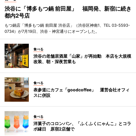
渋谷に「博多もつ鍋 前田屋」 福岡発、新宿に続き
都内2号店
もつ鍋店「博多もつ鍋 前田屋 渋谷店」（渋谷区神南1、TEL 03-5593-
0734）が7月19日、渋谷・神宮通りにオープンした。
食べる
渋谷の老舗居酒屋「山家」が再始動 本店を大規模
改装、朝・深夜営業も
食べる
表参道にカフェ「goodcoffee」 運営会社オフィ
スに併設
食べる
洋菓子のコロンバン、「ふくふくにゃんこ」とコラ
ボ縁日 原宿2店舗で