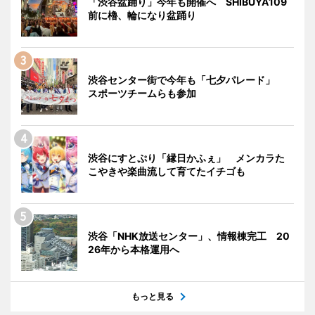
「渋谷盆踊り」今年も開催へ SHIBUYA109
前に櫓、輪になり盆踊り
渋谷センター街で今年も「七夕パレード」
スポーツチームらも参加
渋谷にすとぷり「縁日かふぇ」 メンカラた
こやきや楽曲流して育てたイチゴも
渋谷「NHK放送センター」、情報棟完工 20
26年から本格運用へ
もっと見る