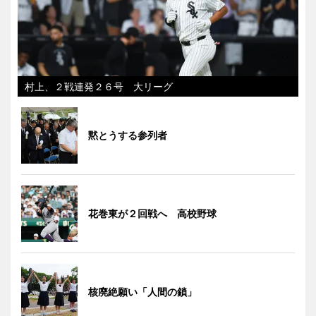
村上、２戦連発２６号 大リーグ
黙とうする参列者
花巻東が２回戦へ 高校野球
核廃絶願い「人間の鎖」