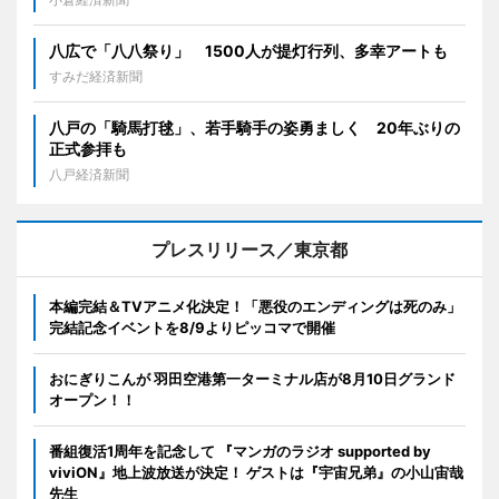
八広で「八八祭り」 1500人が提灯行列、多幸アートも
すみだ経済新聞
八戸の「騎馬打毬」、若手騎手の姿勇ましく 20年ぶりの
正式参拝も
八戸経済新聞
プレスリリース／東京都
本編完結＆TVアニメ化決定！「悪役のエンディングは死のみ」
完結記念イベントを8/9よりピッコマで開催
おにぎりこんが 羽田空港第一ターミナル店が8月10日グランド
オープン！！
番組復活1周年を記念して 『マンガのラジオ supported by
viviON』地上波放送が決定！ ゲストは『宇宙兄弟』の小山宙哉
先生