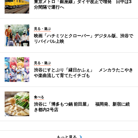
東京メトロ「銀座線」ダイヤ改正で増発 日中は3
分間隔で運行へ
見る・遊ぶ
映画「ハチミツとクローバー」デジタル版、渋谷で
リバイバル上映
見る・遊ぶ
渋谷にすとぷり「縁日かふぇ」 メンカラたこやき
や楽曲流して育てたイチゴも
食べる
渋谷に「博多もつ鍋 前田屋」 福岡発、新宿に続
き都内2号店
もっと見る