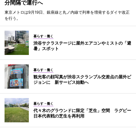
分間隔で運行へ
東京メトロは9月19日、銀座線と丸ノ内線で列車を増発するダイヤ改正
を行う。
暮らす・働く
渋谷サクラステージに屋外エアコンやミストの「避
暑」スポット
暮らす・働く
観光客の顔写真が渋谷スクランブル交差点の屋外ビ
ジョンに 新サービス始動へ
暮らす・働く
代々木のグラウンドに限定「芝生」空間 ラグビー
日本代表戦の芝生を再利用