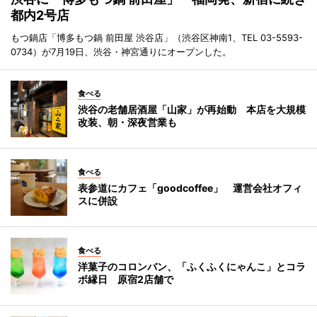
都内2号店
もつ鍋店「博多もつ鍋 前田屋 渋谷店」（渋谷区神南1、TEL 03-5593-
0734）が7月19日、渋谷・神宮通りにオープンした。
食べる
渋谷の老舗居酒屋「山家」が再始動 本店を大規模
改装、朝・深夜営業も
食べる
表参道にカフェ「goodcoffee」 運営会社オフィ
スに併設
食べる
洋菓子のコロンバン、「ふくふくにゃんこ」とコラ
ボ縁日 原宿2店舗で