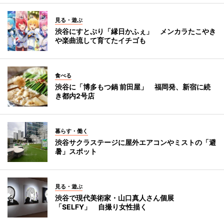
見る・遊ぶ
渋谷にすとぷり「縁日かふぇ」 メンカラたこやき
や楽曲流して育てたイチゴも
食べる
渋谷に「博多もつ鍋 前田屋」 福岡発、新宿に続
き都内2号店
暮らす・働く
渋谷サクラステージに屋外エアコンやミストの「避
暑」スポット
見る・遊ぶ
渋谷で現代美術家・山口真人さん個展
「SELFY」 自撮り女性描く