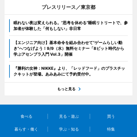
プレスリリース／東京都
眠れない夜は変えられる。“思考を休める”睡眠リトリートで、参
加者が体験した「何もしない」非日常
【エンジニア向け】基本命令を組み合わせて“ゲームらしい動
き”へつなげよう！9/9（水）無料セミナー「8ビット時代から
学ぶアセンブラ入門 Vol.3」開催
『勝利の女神：NIKKE』より、「レッドフード」のプラスチッ
クキットが登場。あみあみにて予約受付中。
もっと見る
食べる
見る・遊ぶ
買う
暮らす・働く
学ぶ・知る
特集