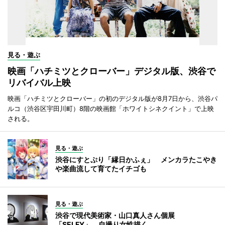
見る・遊ぶ
映画「ハチミツとクローバー」デジタル版、渋谷で
リバイバル上映
映画「ハチミツとクローバー」の初のデジタル版が8月7日から、渋谷パ
ルコ（渋谷区宇田川町）8階の映画館「ホワイトシネクイント」で上映
される。
見る・遊ぶ
渋谷にすとぷり「縁日かふぇ」 メンカラたこやき
や楽曲流して育てたイチゴも
見る・遊ぶ
渋谷で現代美術家・山口真人さん個展
「SELFY」 自撮り女性描く