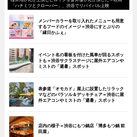
「ハチミツとクローバー」、渋谷でリバイバル上映
メンバーカラーを取り入れたメニューも用意
するフードのイメージ＝渋谷にすとぷりの
「縁日かふぇ」
イベント名の看板を付けた風車が回るスポッ
トも＝渋谷サクラステージに屋外エアコンや
ミストの「避暑」スポット
表参道「オモカド」屋上に設置したリラック
マなどのパラソル＆デッキチェア＝渋谷に屋
外エアコンやミストの「避暑」スポット
店内の様子＝渋谷にもつ鍋店「博多もつ鍋 前
田屋」