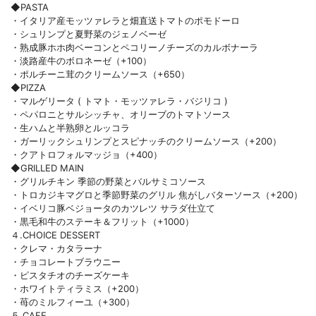
◆PASTA
・イタリア産モッツァレラと畑直送トマトのポモドーロ
・シュリンプと夏野菜のジェノベーゼ
・熟成豚ホホ肉ベーコンとペコリーノチーズのカルボナーラ
・淡路産牛のボロネーゼ（+100）
・ポルチーニ茸のクリームソース（+650）
◆PIZZA
・マルゲリータ ( トマト・モッツァレラ・バジリコ )
・ペパロニとサルシッチャ、オリーブのトマトソース
・生ハムと半熟卵とルッコラ
・ガーリックシュリンプとスピナッチのクリームソース（+200）
・クアトロフォルマッジョ（+400）
◆GRILLED MAIN
・グリルチキン 季節の野菜とバルサミコソース
・トロカジキマグロと季節野菜のグリル 焦がしバターソース（+200）
・イベリコ豚ベジョータのカツレツ サラダ仕立て
・黒毛和牛のステーキ＆フリット（+1000）
４.CHOICE DESSERT
・クレマ・カタラーナ
・チョコレートブラウニー
・ピスタチオのチーズケーキ
・ホワイトティラミス（+200）
・苺のミルフィーユ（+300）
５.CAFE