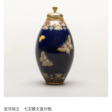
並河靖之 七宝蝶文蓋付瓶