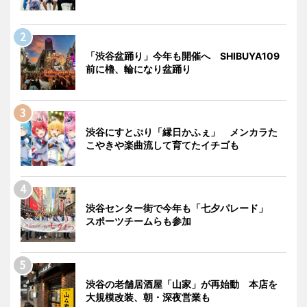
「渋谷盆踊り」今年も開催へ SHIBUYA109
前に櫓、輪になり盆踊り
渋谷にすとぷり「縁日かふぇ」 メンカラた
こやきや楽曲流して育てたイチゴも
渋谷センター街で今年も「七夕パレード」
スポーツチームらも参加
渋谷の老舗居酒屋「山家」が再始動 本店を
大規模改装、朝・深夜営業も