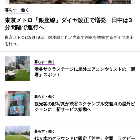
暮らす・働く
東京メトロ「銀座線」ダイヤ改正で増発 日中は3
分間隔で運行へ
東京メトロは9月19日、銀座線と丸ノ内線で列車を増発するダイヤ改正
を行う。
暮らす・働く
渋谷サクラステージに屋外エアコンやミストの「避
暑」スポット
暮らす・働く
観光客の顔写真が渋谷スクランブル交差点の屋外ビ
ジョンに 新サービス始動へ
暮らす・働く
代々木のグラウンドに限定「芝生」空間 ラグビー