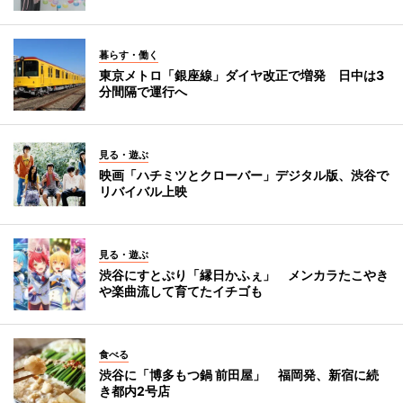
暮らす・働く
東京メトロ「銀座線」ダイヤ改正で増発 日中は3
分間隔で運行へ
見る・遊ぶ
映画「ハチミツとクローバー」デジタル版、渋谷で
リバイバル上映
見る・遊ぶ
渋谷にすとぷり「縁日かふぇ」 メンカラたこやき
や楽曲流して育てたイチゴも
食べる
渋谷に「博多もつ鍋 前田屋」 福岡発、新宿に続
き都内2号店