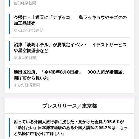
佐賀経済新聞
今帰仁・上運天に「ナギッコ」 島ラッキョウやモズクの
加工品販売
やんばる経済新聞
沼津「淡島ホテル」が夏限定イベント イラストサービス
や星空観望会など
沼津経済新聞
墨田区役所、「令和8年8月8日婚」 300人超が婚姻届、
開庁前から長い列
すみだ経済新聞
プレスリリース／東京都
困っている外国人旅行者に接した・見かけた会員の95.6％が
「助けたい」日本滞在経験のある外国人講師の95.7％は「もっ
と気軽に声をかけてほしい」