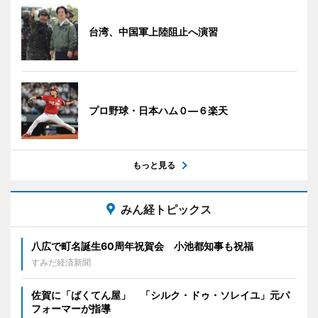
台湾、中国軍上陸阻止へ演習
プロ野球・日本ハム０―６楽天
もっと見る
みん経トピックス
八広で町名誕生60周年祝賀会 小池都知事も祝福
すみだ経済新聞
佐賀に「ばくてん屋」 「シルク・ドゥ・ソレイユ」元パ
フォーマーが指導