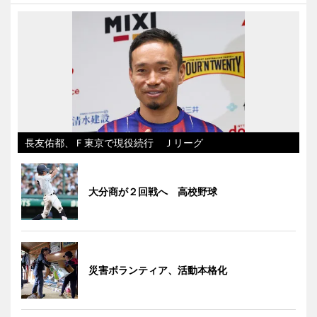
長友佑都、Ｆ東京で現役続行 Ｊリーグ
大分商が２回戦へ 高校野球
災害ボランティア、活動本格化