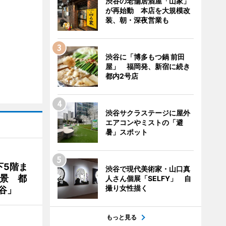
渋谷の老舗居酒屋「山家」
が再始動 本店を大規模改
装、朝・深夜営業も
渋谷に「博多もつ鍋 前田
屋」 福岡発、新宿に続き
都内2号店
渋谷サクラステージに屋外
エアコンやミストの「避
暑」スポット
下5階ま
渋谷で現代美術家・山口真
夜景 都
人さん個展「SELFY」 自
撮り女性描く
谷」
もっと見る