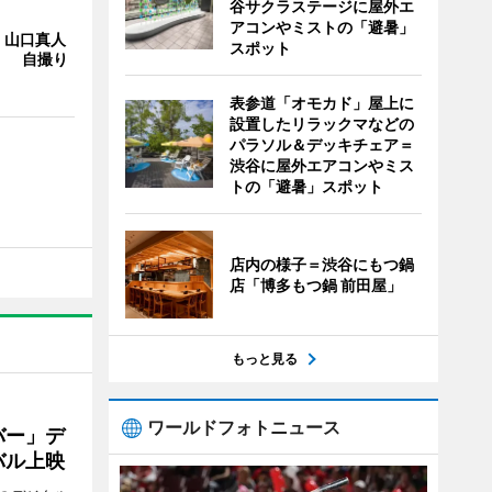
谷サクラステージに屋外エ
アコンやミストの「避暑」
・山口真人
スポット
Y」 自撮り
表参道「オモカド」屋上に
設置したリラックマなどの
パラソル＆デッキチェア＝
渋谷に屋外エアコンやミス
トの「避暑」スポット
店内の様子＝渋谷にもつ鍋
店「博多もつ鍋 前田屋」
もっと見る
ワールドフォトニュース
バー」デ
バル上映