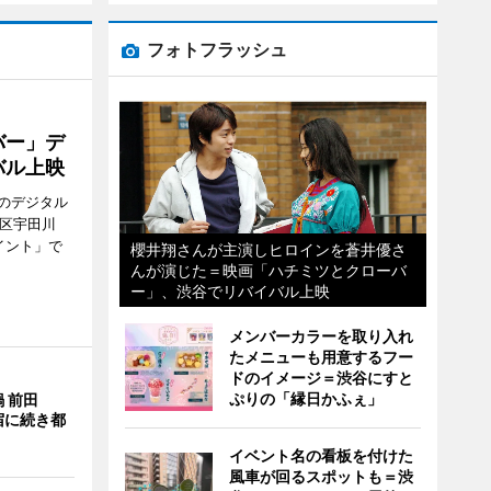
フォトフラッシュ
バー」デ
バル上映
のデジタル
谷区宇田川
イント」で
櫻井翔さんが主演しヒロインを蒼井優さ
んが演じた＝映画「ハチミツとクローバ
ー」、渋谷でリバイバル上映
メンバーカラーを取り入れ
たメニューも用意するフー
ドのイメージ＝渋谷にすと
ぷりの「縁日かふぇ」
 前田
宿に続き都
イベント名の看板を付けた
風車が回るスポットも＝渋