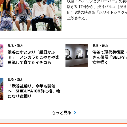
映画「ハチミツとクローバー」の初
版が8月7日から、渋谷パルコ（渋
町）8階の映画館「ホワイトシネク
上映される。
見る・遊ぶ
見る・遊ぶ
渋谷にすとぷり「縁日かふ
渋谷で現代美術家
ぇ」 メンカラたこやきや楽
さん個展「SELF
曲流して育てたイチゴも
女性描く
見る・遊ぶ
「渋谷盆踊り」今年も開催
へ SHIBUYA109前に櫓、輪
になり盆踊り
もっと見る