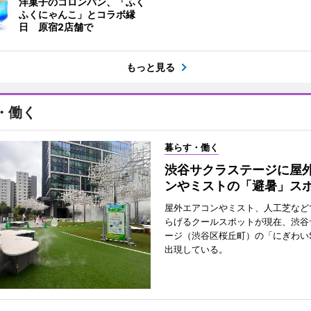
洋菓子のコロンバン、「ふく
ふくにゃんこ」とコラボ縁
日 原宿2店舗で
もっと見る
・働く
暮らす・働く
渋谷サクラステージに屋
ンやミストの「避暑」ス
屋外エアコンやミスト、人工芝など
らげるクールスポットが現在、渋谷
ージ（渋谷区桜丘町）の「にぎわいS
出現している。