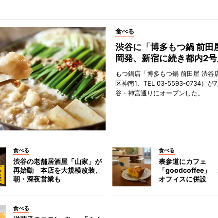
食べる
渋谷に「博多もつ鍋 前田
岡発、新宿に続き都内2号
もつ鍋店「博多もつ鍋 前田屋 渋谷
区神南1、TEL 03-5593-0734）が
谷・神宮通りにオープンした。
食べる
食べる
渋谷の老舗居酒屋「山家」が
表参道にカフェ
再始動 本店を大規模改装、
「goodcoffee
朝・深夜営業も
オフィスに併設
食べる