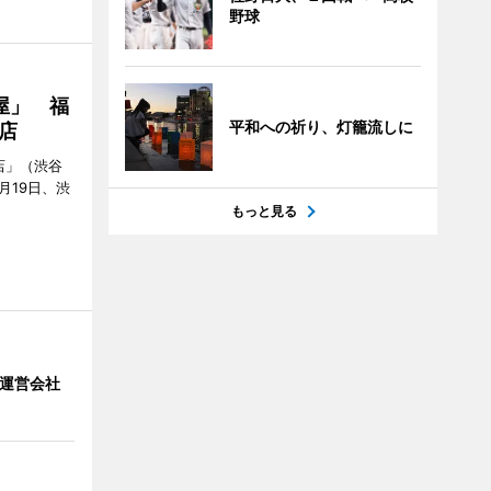
野球
屋」 福
平和への祈り、灯籠流しに
店
店」（渋谷
7月19日、渋
もっと見る
」 運営会社