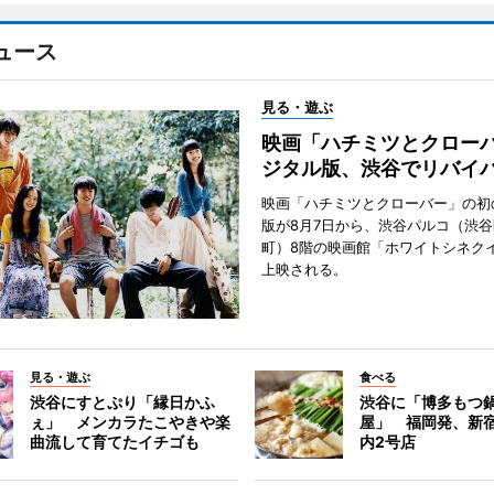
ュース
見る・遊ぶ
映画「ハチミツとクロー
ジタル版、渋谷でリバイ
映画「ハチミツとクローバー」の初
版が8月7日から、渋谷パルコ（渋
町）8階の映画館「ホワイトシネク
上映される。
見る・遊ぶ
食べる
渋谷にすとぷり「縁日かふ
渋谷に「博多もつ鍋
ぇ」 メンカラたこやきや楽
屋」 福岡発、新
曲流して育てたイチゴも
内2号店