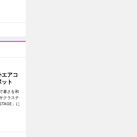
外エアコ
ポット
で暑さを和
サクラステ
TAGE」に