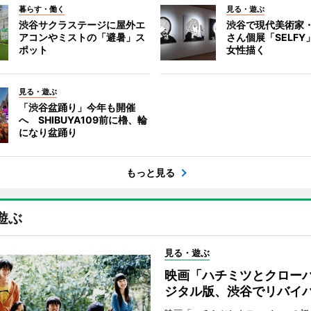
暮らす・働く
見る・遊ぶ
渋谷サクラステージに屋外エ
渋谷で現代美術家
アコンやミストの「避暑」ス
さん個展「SELF
ポット
女性描く
見る・遊ぶ
「渋谷盆踊り」今年も開催
へ SHIBUYA109前に櫓、輪
になり盆踊り
もっと見る
遊ぶ
見る・遊ぶ
映画「ハチミツとクロー
ジタル版、渋谷でリバイ