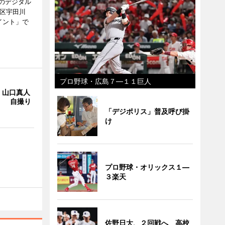
のデジタル
谷区宇田川
イント」で
プロ野球・広島７―１１巨人
・山口真人
Y」 自撮り
「デジポリス」普及呼び掛
け
プロ野球・オリックス１―
３楽天
佐野日大、２回戦へ 高校