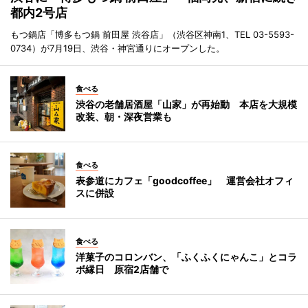
都内2号店
もつ鍋店「博多もつ鍋 前田屋 渋谷店」（渋谷区神南1、TEL 03-5593-
0734）が7月19日、渋谷・神宮通りにオープンした。
食べる
渋谷の老舗居酒屋「山家」が再始動 本店を大規模
改装、朝・深夜営業も
食べる
表参道にカフェ「goodcoffee」 運営会社オフィ
スに併設
食べる
洋菓子のコロンバン、「ふくふくにゃんこ」とコラ
ボ縁日 原宿2店舗で