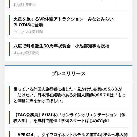
札幌経済新聞
火星を旅するVR体験アトラクション みなとみらい
PLOT48に登場
ヨコハマ経済新聞
八広で町名誕生60周年祝賀会 小池都知事も祝福
すみだ経済新聞
プレスリリース
困っている外国人旅行者に接した・見かけた会員の95.6％が
「助けたい」日本滞在経験のある外国人講師の95.7％は「もっ
と気軽に声をかけてほしい」
【TAC公務員】8/13(木)「オンラインオリエンテーション（体
験入学）」を無料で開催！学習スタートはじめの1歩！
「APEX24」、ダイワロイネットホテルズ運営4ホテルへ導入開