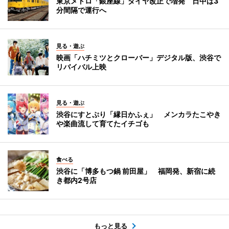
東京メトロ「銀座線」ダイヤ改正で増発 日中は3
分間隔で運行へ
見る・遊ぶ
映画「ハチミツとクローバー」デジタル版、渋谷で
リバイバル上映
見る・遊ぶ
渋谷にすとぷり「縁日かふぇ」 メンカラたこやき
や楽曲流して育てたイチゴも
食べる
渋谷に「博多もつ鍋 前田屋」 福岡発、新宿に続
き都内2号店
もっと見る