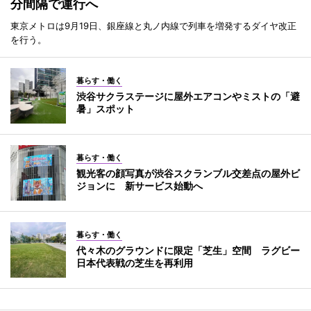
分間隔で運行へ
東京メトロは9月19日、銀座線と丸ノ内線で列車を増発するダイヤ改正
を行う。
暮らす・働く
渋谷サクラステージに屋外エアコンやミストの「避
暑」スポット
暮らす・働く
観光客の顔写真が渋谷スクランブル交差点の屋外ビ
ジョンに 新サービス始動へ
暮らす・働く
代々木のグラウンドに限定「芝生」空間 ラグビー
日本代表戦の芝生を再利用