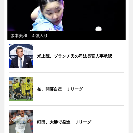
張本美和、４強入り
米上院、ブランチ氏の司法長官人事承認
柏、開幕白星 Ｊリーグ
町田、大勝で発進 Ｊリーグ