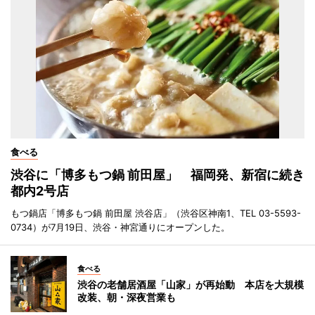
食べる
渋谷に「博多もつ鍋 前田屋」 福岡発、新宿に続き
都内2号店
もつ鍋店「博多もつ鍋 前田屋 渋谷店」（渋谷区神南1、TEL 03-5593-
0734）が7月19日、渋谷・神宮通りにオープンした。
食べる
渋谷の老舗居酒屋「山家」が再始動 本店を大規模
改装、朝・深夜営業も