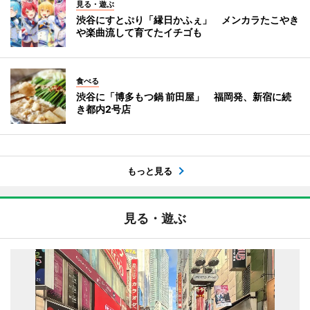
見る・遊ぶ
渋谷にすとぷり「縁日かふぇ」 メンカラたこやき
や楽曲流して育てたイチゴも
食べる
渋谷に「博多もつ鍋 前田屋」 福岡発、新宿に続
き都内2号店
もっと見る
見る・遊ぶ