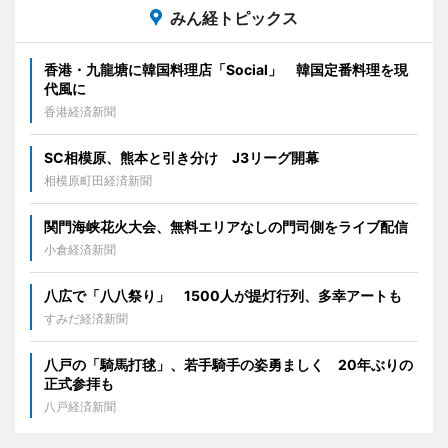
みん経トピックス
香港・九龍塘に韓国料理店「Social」 韓国定番料理を現
代風に
香港経済新聞
SC相模原、熊本と引き分け J3リーグ開幕
相模原町田経済新聞
関門海峡花火大会、無料エリアなしの門司側をライブ配信
小倉経済新聞
八広で「八八祭り」 1500人が提灯行列、多幸アートも
すみだ経済新聞
八戸の「騎馬打毬」、若手騎手の姿勇ましく 20年ぶりの
正式参拝も
八戸経済新聞