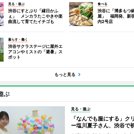
見る・遊ぶ
食べる
渋谷にすとぷり「縁日かふ
渋谷に「博多もつ鍋
ぇ」 メンカラたこやきや楽
屋」 福岡発、新
曲流して育てたイチゴも
内2号店
暮らす・働く
渋谷サクラステージに屋外エ
アコンやミストの「避暑」ス
ポット
もっと見る
遊ぶ
見る・遊ぶ
「なんでも服にする」ク
ー塩川夏子さん、渋谷で