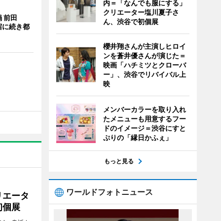
内＝「なんでも服にする」
クリエーター塩川夏子さ
 前田
ん、渋谷で初個展
宿に続き都
櫻井翔さんが主演しヒロイ
ンを蒼井優さんが演じた＝
映画「ハチミツとクローバ
ー」、渋谷でリバイバル上
映
メンバーカラーを取り入れ
たメニューも用意するフー
ドのイメージ＝渋谷にすと
ぷりの「縁日かふぇ」
もっと見る
ワールドフォトニュース
リエータ
初個展