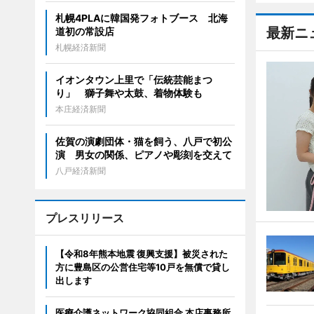
札幌4PLAに韓国発フォトブース 北海
最新ニ
道初の常設店
札幌経済新聞
イオンタウン上里で「伝統芸能まつ
り」 獅子舞や太鼓、着物体験も
本庄経済新聞
佐賀の演劇団体・猫を飼う、八戸で初公
演 男女の関係、ピアノや彫刻を交えて
八戸経済新聞
プレスリリース
【令和8年熊本地震 復興支援】被災された
方に豊島区の公営住宅等10戸を無償で貸し
出します
医療介護ネットワーク協同組合 本店事務所