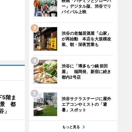
映画「ハチミツとクローバ
ー」デジタル版、渋谷でリ
バイバル上映
渋谷の老舗居酒屋「山家」
が再始動 本店を大規模改
装、朝・深夜営業も
渋谷に「博多もつ鍋 前田
屋」 福岡発、新宿に続き
都内2号店
下5階ま
渋谷サクラステージに屋外
夜景 都
エアコンやミストの「避
暑」スポット
谷」
もっと見る