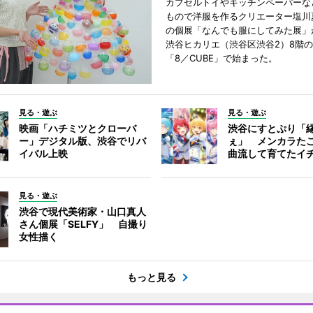
カプセルトイやキッチンペーパーな
もので洋服を作るクリエーター塩川
の個展「なんでも服にしてみた展」
渋谷ヒカリエ（渋谷区渋谷2）8階
「8／CUBE」で始まった。
見る・遊ぶ
見る・遊ぶ
映画「ハチミツとクローバ
渋谷にすとぷり「
ー」デジタル版、渋谷でリバ
ぇ」 メンカラた
イバル上映
曲流して育てたイ
見る・遊ぶ
渋谷で現代美術家・山口真人
さん個展「SELFY」 自撮り
女性描く
もっと見る