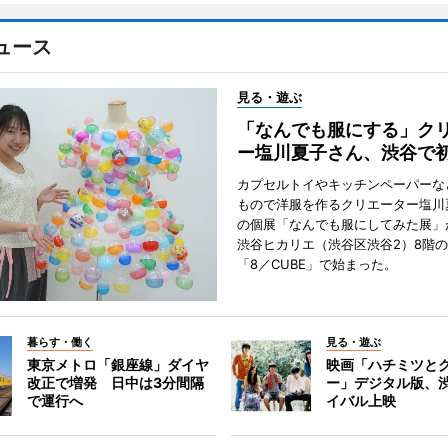
ュース
見る・遊ぶ
「なんでも服にする」ク
ー塩川夏子さん、渋谷で
カプセルトイやキッチンペーパーな
もので洋服を作るクリエーター塩川
の個展「なんでも服にしてみた展」
渋谷ヒカリエ（渋谷区渋谷2）8階
「8／CUBE」で始まった。
暮らす・働く
見る・遊ぶ
東京メトロ「銀座線」ダイヤ
映画「ハチミツと
改正で増発 日中は3分間隔
ー」デジタル版、
で運行へ
イバル上映