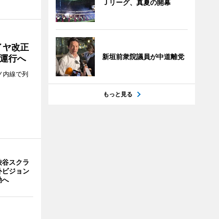
Ｊリーグ、真夏の開幕
イヤ改正
新垣前衆院議員が中道離党
運行へ
ノ内線で列
もっと見る
渋谷スクラ
外ビジョン
動へ