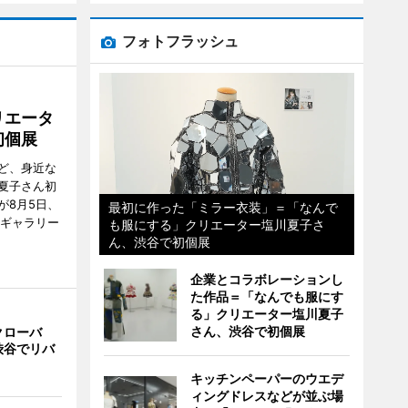
フォトフラッシュ
リエータ
初個展
ど、身近な
夏子さん初
が8月5日、
最初に作った「ミラー衣装」＝「なんで
のギャラリー
も服にする」クリエーター塩川夏子さ
ん、渋谷で初個展
企業とコラボレーションし
た作品＝「なんでも服にす
る」クリエーター塩川夏子
さん、渋谷で初個展
クローバ
渋谷でリバ
キッチンペーパーのウエデ
ィングドレスなどが並ぶ場