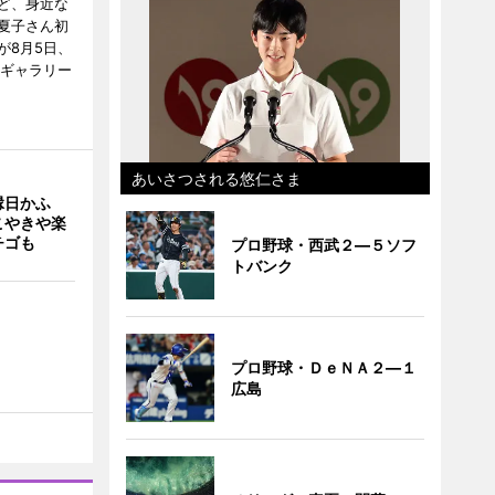
ど、身近な
夏子さん初
が8月5日、
のギャラリー
あいさつされる悠仁さま
縁日かふ
こやきや楽
チゴも
プロ野球・西武２―５ソフ
トバンク
プロ野球・ＤｅＮＡ２―１
広島