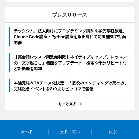
プレスリリース
テックジム、法人向けにプログラミング講師を客先常駐派遣。
Claude Code講座・Python講座を永田町にて毎週無料で対面
開催
【英会話レッスン回数無制限】ネイティブキャンプ、レッスン
の「文字起こし」機能をアップデート 検索や部分リピートな
ど新機能を追加
本編完結＆TVアニメ化決定！「悪役のエンディングは死のみ」
完結記念イベントを8/9よりピッコマで開催
もっと見る
食べる
見る・遊ぶ
買う