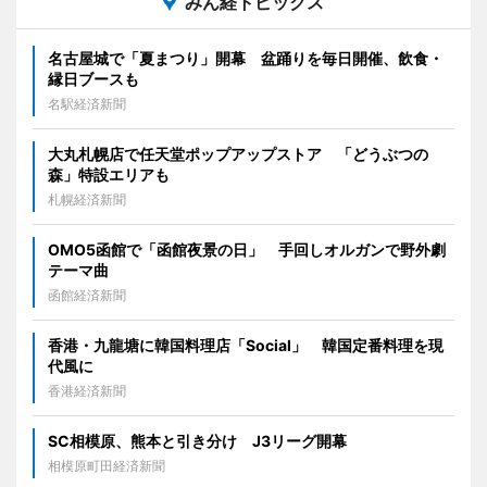
みん経トピックス
名古屋城で「夏まつり」開幕 盆踊りを毎日開催、飲食・
縁日ブースも
名駅経済新聞
大丸札幌店で任天堂ポップアップストア 「どうぶつの
森」特設エリアも
札幌経済新聞
OMO5函館で「函館夜景の日」 手回しオルガンで野外劇
テーマ曲
函館経済新聞
香港・九龍塘に韓国料理店「Social」 韓国定番料理を現
代風に
香港経済新聞
SC相模原、熊本と引き分け J3リーグ開幕
相模原町田経済新聞