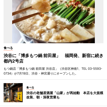
食べる
渋谷に「博多もつ鍋 前田屋」 福岡発、新宿に続き
都内2号店
もつ鍋店「博多もつ鍋 前田屋 渋谷店」（渋谷区神南1、TEL 03-5593-
0734）が7月19日、渋谷・神宮通りにオープンした。
食べる
渋谷の老舗居酒屋「山家」が再始動 本店を大規模
改装、朝・深夜営業も