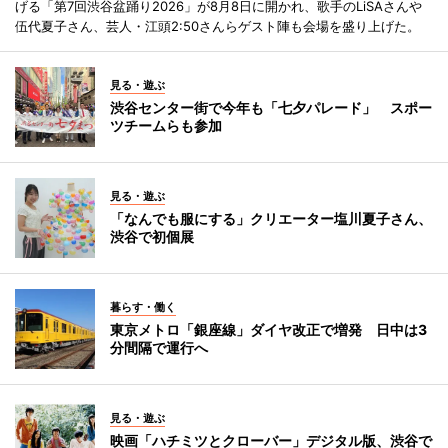
げる「第7回渋谷盆踊り2026」が8月8日に開かれ、歌手のLiSAさんや
伍代夏子さん、芸人・江頭2:50さんらゲスト陣も会場を盛り上げた。
見る・遊ぶ
渋谷センター街で今年も「七夕パレード」 スポー
ツチームらも参加
見る・遊ぶ
「なんでも服にする」クリエーター塩川夏子さん、
渋谷で初個展
暮らす・働く
東京メトロ「銀座線」ダイヤ改正で増発 日中は3
分間隔で運行へ
見る・遊ぶ
映画「ハチミツとクローバー」デジタル版、渋谷で