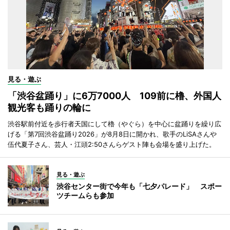
見る・遊ぶ
「渋谷盆踊り」に6万7000人 109前に櫓、外国人
観光客も踊りの輪に
渋谷駅前付近を歩行者天国にして櫓（やぐら）を中心に盆踊りを繰り広
げる「第7回渋谷盆踊り2026」が8月8日に開かれ、歌手のLiSAさんや
伍代夏子さん、芸人・江頭2:50さんらゲスト陣も会場を盛り上げた。
見る・遊ぶ
渋谷センター街で今年も「七夕パレード」 スポー
ツチームらも参加