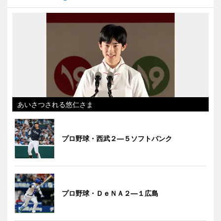
あいさつされる悠仁さま
プロ野球・西武２―５ソフトバンク
プロ野球・ＤｅＮＡ２―１広島