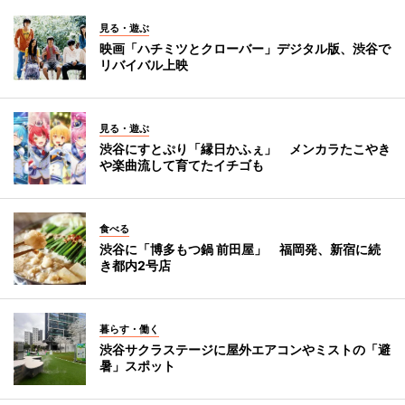
見る・遊ぶ
映画「ハチミツとクローバー」デジタル版、渋谷で
リバイバル上映
見る・遊ぶ
渋谷にすとぷり「縁日かふぇ」 メンカラたこやき
や楽曲流して育てたイチゴも
食べる
渋谷に「博多もつ鍋 前田屋」 福岡発、新宿に続
き都内2号店
暮らす・働く
渋谷サクラステージに屋外エアコンやミストの「避
暑」スポット