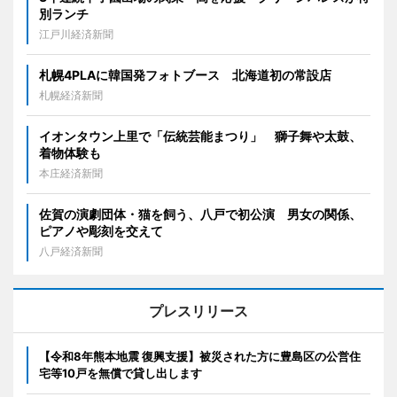
別ランチ
江戸川経済新聞
札幌4PLAに韓国発フォトブース 北海道初の常設店
札幌経済新聞
イオンタウン上里で「伝統芸能まつり」 獅子舞や太鼓、
着物体験も
本庄経済新聞
佐賀の演劇団体・猫を飼う、八戸で初公演 男女の関係、
ピアノや彫刻を交えて
八戸経済新聞
プレスリリース
【令和8年熊本地震 復興支援】被災された方に豊島区の公営住
宅等10戸を無償で貸し出します