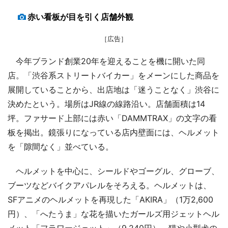
赤い看板が目を引く店舗外観
［広告］
今年ブランド創業20年を迎えることを機に開いた同
店。「渋谷系ストリートバイカー」をメーンにした商品を
展開していることから、出店地は「迷うことなく」渋谷に
決めたという。場所はJR線の線路沿い。店舗面積は14
坪。ファサード上部には赤い「DAMMTRAX」の文字の看
板を掲出。鏡張りになっている店内壁面には、ヘルメット
を「隙間なく」並べている。
ヘルメットを中心に、シールドやゴーグル、グローブ、
ブーツなどバイクアパレルをそろえる。ヘルメットは、
SFアニメのヘルメットを再現した「AKIRA」（1万2,600
円）、「へたうま」な花を描いたガールズ用ジェットヘル
メット「フラワージェット」（9,240円）、猫や小型犬の