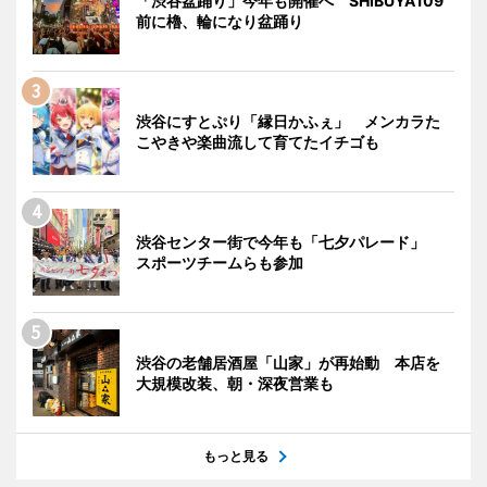
「渋谷盆踊り」今年も開催へ SHIBUYA109
前に櫓、輪になり盆踊り
渋谷にすとぷり「縁日かふぇ」 メンカラた
こやきや楽曲流して育てたイチゴも
渋谷センター街で今年も「七夕パレード」
スポーツチームらも参加
渋谷の老舗居酒屋「山家」が再始動 本店を
大規模改装、朝・深夜営業も
もっと見る