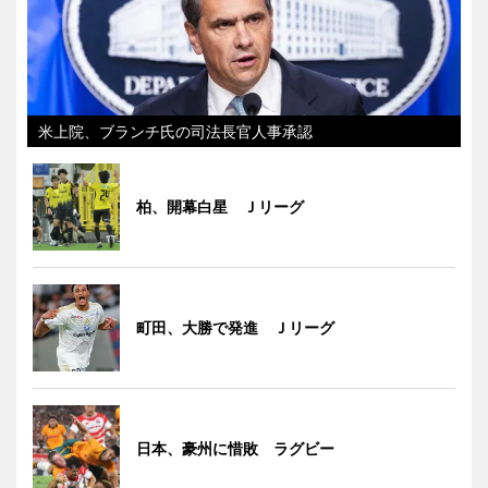
米上院、ブランチ氏の司法長官人事承認
柏、開幕白星 Ｊリーグ
町田、大勝で発進 Ｊリーグ
日本、豪州に惜敗 ラグビー