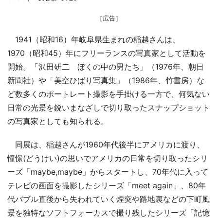
［広告］
1941（昭和16）年岐阜県生まれの稲越さんは、
1970（昭和45）年にフリーランスの写真家として活動を
開始。「沢田研二 ぼくの中の男たち」（1976年、朝日
新聞社）や「美空ひばり写真集」（1986年、竹書房）な
ど数多くのポートレート撮影を手掛ける一方で、何気ない
日常の光景を鋭いまなざしで切り取ったスナップショット
の写真家としても知られる。
同展は、稲越さんが1960年代後半にアメリカに渡り、
憧憬(どうけい)の思いでアメリカの日常を切り取ったシリ
ーズ「maybe,maybe」からスタートし、70年代に入って
テレビの画面を撮影したシリーズ「meet again」、80年
代バブル直後から失われていく煙突や路地裏などの下町風
景を独特なソフトフォーカスで撮り残したシリーズ「記憶