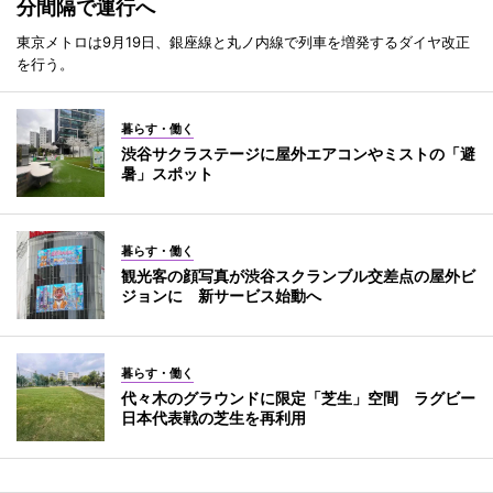
分間隔で運行へ
東京メトロは9月19日、銀座線と丸ノ内線で列車を増発するダイヤ改正
を行う。
暮らす・働く
渋谷サクラステージに屋外エアコンやミストの「避
暑」スポット
暮らす・働く
観光客の顔写真が渋谷スクランブル交差点の屋外ビ
ジョンに 新サービス始動へ
暮らす・働く
代々木のグラウンドに限定「芝生」空間 ラグビー
日本代表戦の芝生を再利用