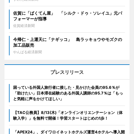
佐賀に「ばくてん屋」 「シルク・ドゥ・ソレイユ」元パ
フォーマーが指導
佐賀経済新聞
今帰仁・上運天に「ナギッコ」 島ラッキョウやモズクの
加工品販売
やんばる経済新聞
プレスリリース
困っている外国人旅行者に接した・見かけた会員の95.6％が
「助けたい」日本滞在経験のある外国人講師の95.7％は「もっ
と気軽に声をかけてほしい」
【TAC公務員】8/13(木)「オンラインオリエンテーション（体
験入学）」を無料で開催！学習スタートはじめの1歩！
「APEX24」、ダイワロイネットホテルズ運営4ホテルへ導入開