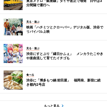
東京メトロ「銀座線」ダイヤ改正で増発 日中は3
分間隔で運行へ
見る・遊ぶ
映画「ハチミツとクローバー」デジタル版、渋谷で
リバイバル上映
見る・遊ぶ
渋谷にすとぷり「縁日かふぇ」 メンカラたこやき
や楽曲流して育てたイチゴも
食べる
渋谷に「博多もつ鍋 前田屋」 福岡発、新宿に続
き都内2号店
もっと見る