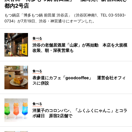
都内2号店
もつ鍋店「博多もつ鍋 前田屋 渋谷店」（渋谷区神南1、TEL 03-5593-
0734）が7月19日、渋谷・神宮通りにオープンした。
食べる
渋谷の老舗居酒屋「山家」が再始動 本店を大規模
改装、朝・深夜営業も
食べる
表参道にカフェ「goodcoffee」 運営会社オフィ
スに併設
食べる
洋菓子のコロンバン、「ふくふくにゃんこ」とコラ
ボ縁日 原宿2店舗で