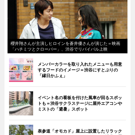
櫻井翔さんが主演しヒロインを蒼井優さんが演じた＝映画
「ハチミツとクローバー」、渋谷でリバイバル上映
メンバーカラーを取り入れたメニューも用意
するフードのイメージ＝渋谷にすとぷりの
「縁日かふぇ」
イベント名の看板を付けた風車が回るスポッ
トも＝渋谷サクラステージに屋外エアコンや
ミストの「避暑」スポット
表参道「オモカド」屋上に設置したリラック