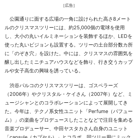
［広告］
公園通りに面する広場の一角に設けられた高さ8メート
ルのクリスマスツリーには、約25,000個の電球を使用
し、大小の丸いイルミネーションを装飾するほか、LEDを
使った丸いビジョンも設置する。ツリーの土台部分数カ所
に「のぞき穴」を設けた。中には、クリスマスの雰囲気を
醸し出したミニチュアハウスなどを飾り、行き交うカップ
ルや女子高生の興味を誘っている。
渋谷パルコのクリスマスツリーは、ゴスペラーズ
（2006年）やクリスタル・ケイさん（2007年）など、ミ
ュージシャンとのコラボレーションによって展開してき
た。今年は、テクノ系女性ユニット「Perfume（パフュー
ム）」の楽曲をプロデュースしたことなどで注目を集める
音楽プロデューサー、中田ヤスタカさん自身のユニット
「capsule（カプセル）」とコラボ。同ツリー用にミック