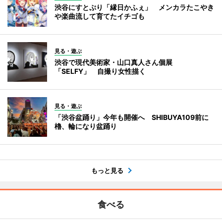
渋谷にすとぷり「縁日かふぇ」 メンカラたこやき
や楽曲流して育てたイチゴも
見る・遊ぶ
渋谷で現代美術家・山口真人さん個展
「SELFY」 自撮り女性描く
見る・遊ぶ
「渋谷盆踊り」今年も開催へ SHIBUYA109前に
櫓、輪になり盆踊り
もっと見る
食べる