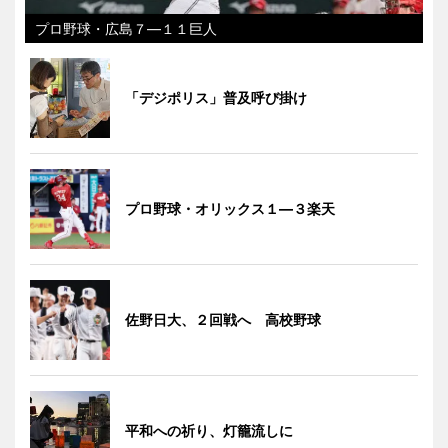
プロ野球・広島７―１１巨人
「デジポリス」普及呼び掛け
プロ野球・オリックス１―３楽天
佐野日大、２回戦へ 高校野球
平和への祈り、灯籠流しに