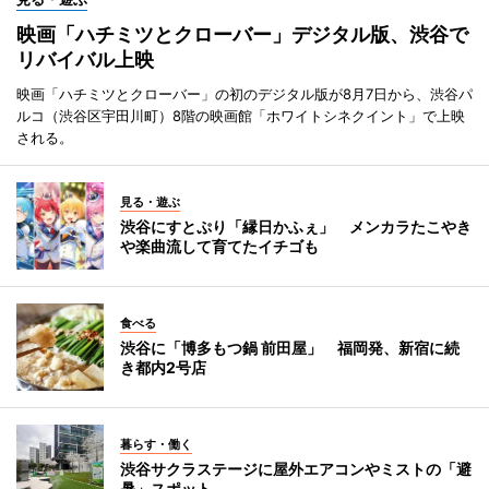
映画「ハチミツとクローバー」デジタル版、渋谷で
リバイバル上映
映画「ハチミツとクローバー」の初のデジタル版が8月7日から、渋谷パ
ルコ（渋谷区宇田川町）8階の映画館「ホワイトシネクイント」で上映
される。
見る・遊ぶ
渋谷にすとぷり「縁日かふぇ」 メンカラたこやき
や楽曲流して育てたイチゴも
食べる
渋谷に「博多もつ鍋 前田屋」 福岡発、新宿に続
き都内2号店
暮らす・働く
渋谷サクラステージに屋外エアコンやミストの「避
暑」スポット