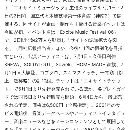
ト「エキサイトミュージック」主催のライブを7月1日・2
日の2日間、国立代々木競技場第一体育館（神南2）で開
催する。同サイトが企画・制作を手掛ける音楽イベントは
今回が初。イベント名は「Excite Music Festival ’06」
で、2日間で約2万人を動員し「サイトの認知拡大を図
る」（同社広報担当者）ほか、今後年1回の恒例化を目指
すという。出演アーティストは、7月1日＝久保田利伸、
KREVA、SOLD’d OUT、Sowelu、HOME MADE 家族、7
月2日＝大塚愛、コブクロ、スキマスイッチ、一青窈（以
上、敬称略）の計10組。チケットは「エキサイトチケッ
ト」で5月1日より先行発売されているほか、各プレイガイ
ドでは同15日より先行販売を開始、6月4日から一般販売
される予定。価格は6,500円（全席指定）。2001年のサー
ビス開始後、音楽データベースやアーティストインタビュ
ー、音楽ニュースなどをメーンコンテンツとして展開して
きた「エキサイトミュージック」は、2004年5月より音楽