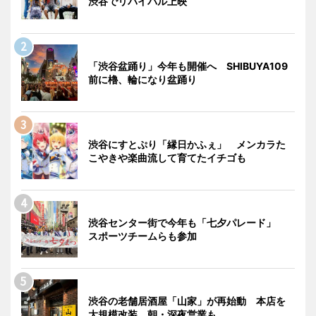
渋谷でリバイバル上映
「渋谷盆踊り」今年も開催へ SHIBUYA109
前に櫓、輪になり盆踊り
渋谷にすとぷり「縁日かふぇ」 メンカラた
こやきや楽曲流して育てたイチゴも
渋谷センター街で今年も「七夕パレード」
スポーツチームらも参加
渋谷の老舗居酒屋「山家」が再始動 本店を
大規模改装、朝・深夜営業も