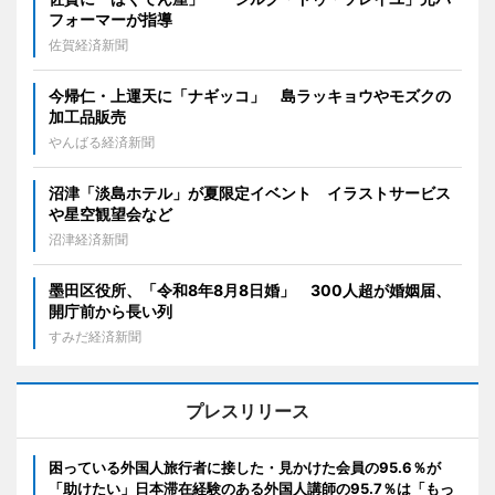
フォーマーが指導
佐賀経済新聞
今帰仁・上運天に「ナギッコ」 島ラッキョウやモズクの
加工品販売
やんばる経済新聞
沼津「淡島ホテル」が夏限定イベント イラストサービス
や星空観望会など
沼津経済新聞
墨田区役所、「令和8年8月8日婚」 300人超が婚姻届、
開庁前から長い列
すみだ経済新聞
プレスリリース
困っている外国人旅行者に接した・見かけた会員の95.6％が
「助けたい」日本滞在経験のある外国人講師の95.7％は「もっ