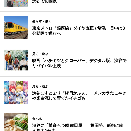
渋谷で初個展
暮らす・働く
東京メトロ「銀座線」ダイヤ改正で増発 日中は3
分間隔で運行へ
見る・遊ぶ
映画「ハチミツとクローバー」デジタル版、渋谷で
リバイバル上映
見る・遊ぶ
渋谷にすとぷり「縁日かふぇ」 メンカラたこやき
や楽曲流して育てたイチゴも
食べる
渋谷に「博多もつ鍋 前田屋」 福岡発、新宿に続
き都内2号店