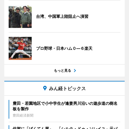
台湾、中国軍上陸阻止へ演習
プロ野球・日本ハム０―６楽天
もっと見る
みん経トピックス
豊田・若園地区で小中学生が逢妻男川沿いの遊歩道の樹名
板を製作
豊田経済新聞
佐賀に「ばくてん屋」 「シルク・ドゥ・ソレイユ」元パ