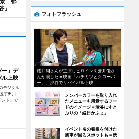
夜景 都
谷」
フォトフラッシュ
バー」デ
櫻井翔さんが主演しヒロインを蒼井優さ
んが演じた＝映画「ハチミツとクローバ
バル上映
ー」、渋谷でリバイバル上映
のデジタル
谷区宇田川
メンバーカラーを取り入れ
イント」で
たメニューも用意するフー
ドのイメージ＝渋谷にすと
ぷりの「縁日かふぇ」
イベント名の看板を付けた
風車が回るスポットも＝渋