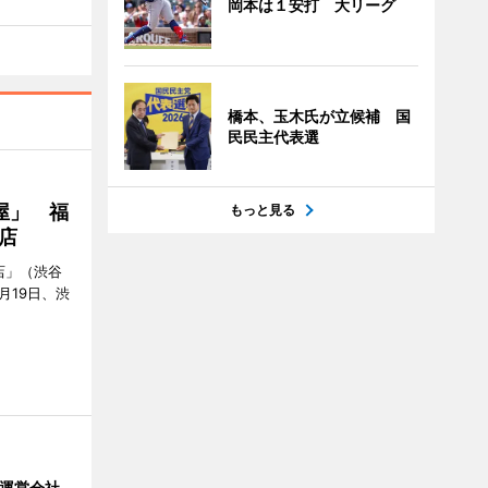
岡本は１安打 大リーグ
橋本、玉木氏が立候補 国
民民主代表選
屋」 福
もっと見る
店
店」（渋谷
7月19日、渋
」 運営会社