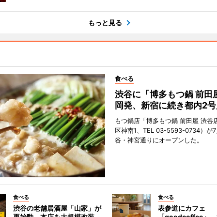
もっと見る
食べる
渋谷に「博多もつ鍋 前田
岡発、新宿に続き都内2号
もつ鍋店「博多もつ鍋 前田屋 渋谷
区神南1、TEL 03-5593-0734）が
谷・神宮通りにオープンした。
食べる
食べる
渋谷の老舗居酒屋「山家」が
表参道にカフェ
再始動 本店を大規模改装、
「goodcoffee