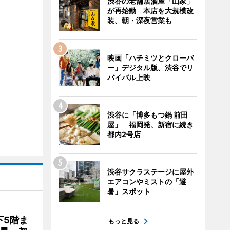
渋谷の老舗居酒屋「山家」
が再始動 本店を大規模改
装、朝・深夜営業も
映画「ハチミツとクローバ
ー」デジタル版、渋谷でリ
バイバル上映
渋谷に「博多もつ鍋 前田
屋」 福岡発、新宿に続き
都内2号店
渋谷サクラステージに屋外
エアコンやミストの「避
暑」スポット
下5階ま
もっと見る