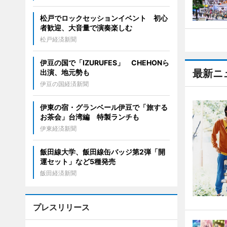
松戸でロックセッションイベント 初心
者歓迎、大音量で演奏楽しむ
松戸経済新聞
伊豆の国で「IZURUFES」 CHEHONら
最新ニ
出演、地元勢も
伊豆の国経済新聞
伊東の宿・グランベール伊豆で「旅する
お茶会」台湾編 特製ランチも
伊東経済新聞
飯田線大学、飯田線缶バッジ第2弾「開
運セット」など5種発売
飯田経済新聞
プレスリリース