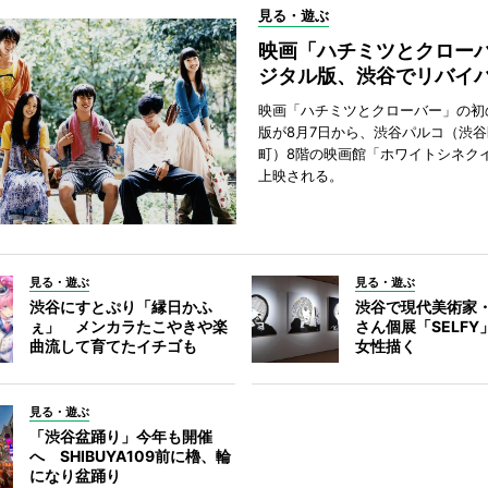
見る・遊ぶ
映画「ハチミツとクロー
ジタル版、渋谷でリバイ
映画「ハチミツとクローバー」の初
版が8月7日から、渋谷パルコ（渋
町）8階の映画館「ホワイトシネク
上映される。
見る・遊ぶ
見る・遊ぶ
渋谷にすとぷり「縁日かふ
渋谷で現代美術家
ぇ」 メンカラたこやきや楽
さん個展「SELF
曲流して育てたイチゴも
女性描く
見る・遊ぶ
「渋谷盆踊り」今年も開催
へ SHIBUYA109前に櫓、輪
になり盆踊り