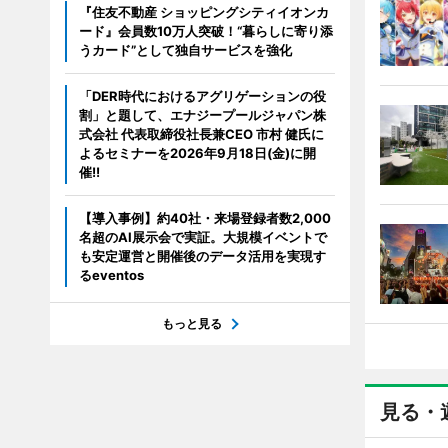
『住友不動産 ショッピングシティイオンカ
ード』会員数10万人突破！“暮らしに寄り添
うカード”として独自サービスを強化
「DER時代におけるアグリゲーションの役
割」と題して、エナジープールジャパン株
式会社 代表取締役社長兼CEO 市村 健氏に
よるセミナーを2026年9月18日(金)に開
催!!
【導入事例】約40社・来場登録者数2,000
名超のAI展示会で実証。大規模イベントで
も安定運営と開催後のデータ活用を実現す
るeventos
もっと見る
見る・