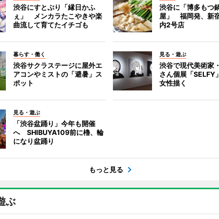
渋谷にすとぷり「縁日かふ
渋谷に「博多もつ鍋
ぇ」 メンカラたこやきや楽
屋」 福岡発、新
曲流して育てたイチゴも
内2号店
暮らす・働く
見る・遊ぶ
渋谷サクラステージに屋外エ
渋谷で現代美術家
アコンやミストの「避暑」ス
さん個展「SELF
ポット
女性描く
見る・遊ぶ
「渋谷盆踊り」今年も開催
へ SHIBUYA109前に櫓、輪
になり盆踊り
もっと見る
遊ぶ