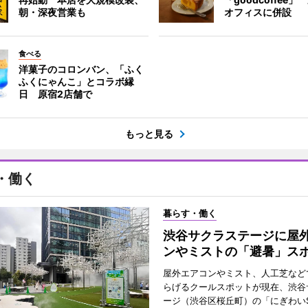
朝・深夜営業も
オフィスに併設
食べる
洋菓子のコロンバン、「ふく
ふくにゃんこ」とコラボ縁
日 原宿2店舗で
もっと見る
・働く
暮らす・働く
渋谷サクラステージに屋
ンやミストの「避暑」ス
屋外エアコンやミスト、人工芝など
らげるクールスポットが現在、渋谷
ージ（渋谷区桜丘町）の「にぎわいS