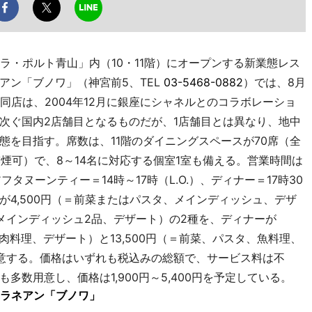
ラ・ポルト青山」内（10・11階）にオープンする新業態レス
アン「ブノワ」（神宮前5、TEL
03-5468-0882
）では、8月
同店は、2004年12月に銀座にシャネルとのコラボレーショ
次ぐ国内2店舗目となるものだが、1店舗目とは異なり、地中
態を目指す。席数は、11階のダイニングスペースが70席（全
喫煙可）で、8～14名に対応する個室1室も備える。営業時間は
、アフタヌーンティー＝14時～17時（L.O.）、ディナー＝17時30
チが4,500円（＝前菜またはパスタ、メインディッシュ、デザ
、メインディッシュ2品、デザート）の2種を、ディナーが
、肉料理、デザート）と13,500円（＝前菜、パスタ、魚料理、
意する。価格はいずれも税込みの総額で、サービス料は不
数用意し、価格は1,900円～5,400円を予定している。
ラネアン「ブノワ」