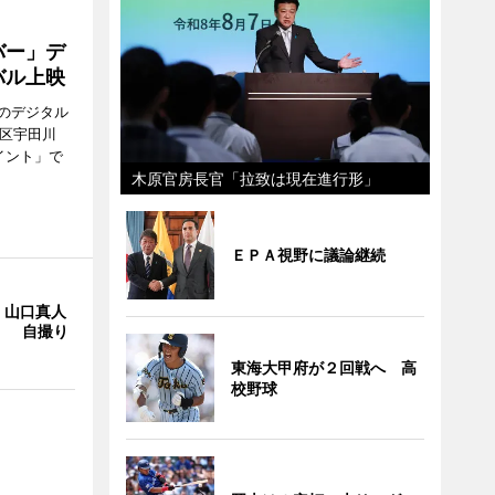
バー」デ
バル上映
のデジタル
谷区宇田川
イント」で
木原官房長官「拉致は現在進行形」
ＥＰＡ視野に議論継続
・山口真人
Y」 自撮り
東海大甲府が２回戦へ 高
校野球