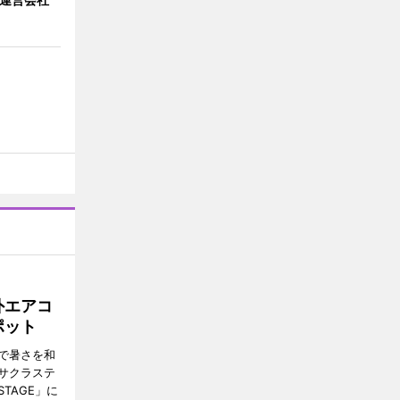
外エアコ
ポット
で暑さを和
サクラステ
TAGE」に