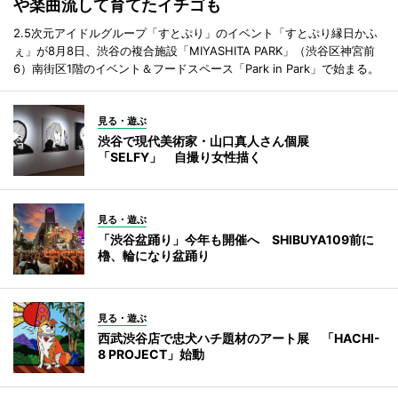
や楽曲流して育てたイチゴも
2.5次元アイドルグループ「すとぷり」のイベント「すとぷり縁日かふ
ぇ」が8月8日、渋谷の複合施設「MIYASHITA PARK」（渋谷区神宮前
6）南街区1階のイベント＆フードスペース「Park in Park」で始まる。
見る・遊ぶ
渋谷で現代美術家・山口真人さん個展
「SELFY」 自撮り女性描く
見る・遊ぶ
「渋谷盆踊り」今年も開催へ SHIBUYA109前に
櫓、輪になり盆踊り
見る・遊ぶ
西武渋谷店で忠犬ハチ題材のアート展 「HACHI-
8 PROJECT」始動