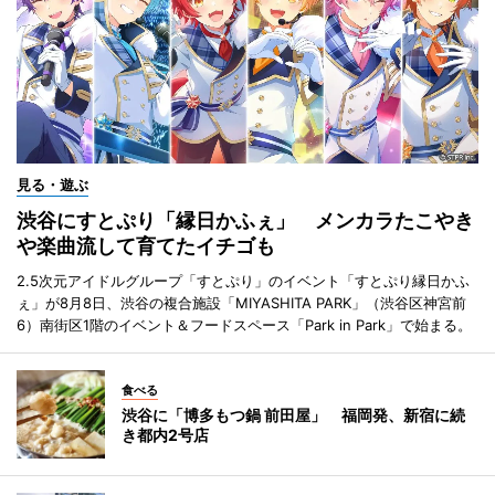
見る・遊ぶ
渋谷にすとぷり「縁日かふぇ」 メンカラたこやき
や楽曲流して育てたイチゴも
2.5次元アイドルグループ「すとぷり」のイベント「すとぷり縁日かふ
ぇ」が8月8日、渋谷の複合施設「MIYASHITA PARK」（渋谷区神宮前
6）南街区1階のイベント＆フードスペース「Park in Park」で始まる。
食べる
渋谷に「博多もつ鍋 前田屋」 福岡発、新宿に続
き都内2号店