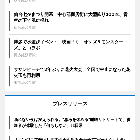
仙台七夕まつり開幕 中心部商店街に大型飾り300本、青
空の下で風に揺れ
仙台経済新聞
博多で水遊びイベント 映画「ミニオンズ＆モンスター
ズ」とコラボ
博多経済新聞
サザンビーチで2年ぶりに花火大会 全国で中止になった花
火玉も再利用
湘南経済新聞
プレスリリース
眠れない夜は変えられる。“思考を休める”睡眠リトリートで、参
加者が体験した「何もしない」非日常
【エンジニア向け】基本命令を組み合わせて“ゲームらしい動