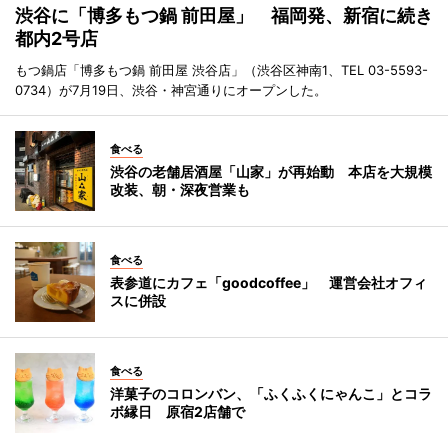
渋谷に「博多もつ鍋 前田屋」 福岡発、新宿に続き
都内2号店
もつ鍋店「博多もつ鍋 前田屋 渋谷店」（渋谷区神南1、TEL 03-5593-
0734）が7月19日、渋谷・神宮通りにオープンした。
食べる
渋谷の老舗居酒屋「山家」が再始動 本店を大規模
改装、朝・深夜営業も
食べる
表参道にカフェ「goodcoffee」 運営会社オフィ
スに併設
食べる
洋菓子のコロンバン、「ふくふくにゃんこ」とコラ
ボ縁日 原宿2店舗で