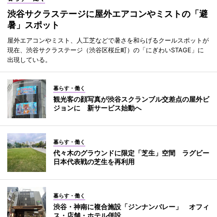
渋谷サクラステージに屋外エアコンやミストの「避
暑」スポット
屋外エアコンやミスト、人工芝などで暑さを和らげるクールスポットが
現在、渋谷サクラステージ（渋谷区桜丘町）の「にぎわいSTAGE」に
出現している。
暮らす・働く
観光客の顔写真が渋谷スクランブル交差点の屋外ビ
ジョンに 新サービス始動へ
暮らす・働く
代々木のグラウンドに限定「芝生」空間 ラグビー
日本代表戦の芝生を再利用
暮らす・働く
渋谷・神南に複合施設「ジンナンバレー」 オフィ
ス・店舗・ホテル併設