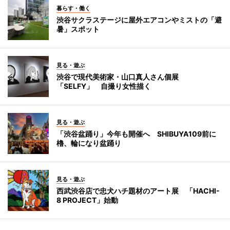
暮らす・働く
渋谷サクラステージに屋外エアコンやミストの「避
暑」スポット
見る・遊ぶ
渋谷で現代美術家・山口真人さん個展
「SELFY」 自撮り女性描く
見る・遊ぶ
「渋谷盆踊り」今年も開催へ SHIBUYA109前に
櫓、輪になり盆踊り
見る・遊ぶ
西武渋谷店で忠犬ハチ題材のアート展 「HACHI-
8 PROJECT」始動