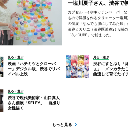
ー塩川夏子さん、渋谷で
カプセルトイやキッチンペーパーな
もので洋服を作るクリエーター塩川
の個展「なんでも服にしてみた展」
渋谷ヒカリエ（渋谷区渋谷2）8階
「8／CUBE」で始まった。
見る・遊ぶ
見る・遊ぶ
映画「ハチミツとクローバ
渋谷にすとぷり「
ー」デジタル版、渋谷でリバ
ぇ」 メンカラた
イバル上映
曲流して育てたイ
見る・遊ぶ
渋谷で現代美術家・山口真人
さん個展「SELFY」 自撮り
女性描く
もっと見る