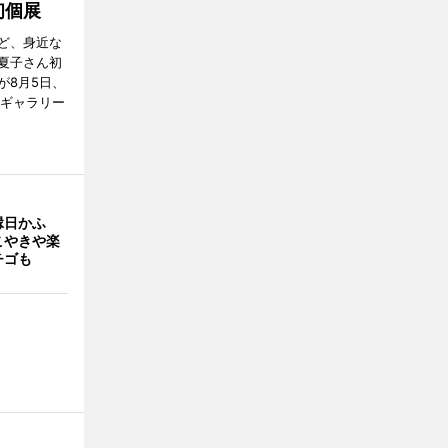
初個展
ど、身近な
夏子さん初
が8月5日、
のギャラリー
縁日かふ
こやきや楽
チゴも