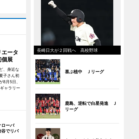
長崎日大が２回戦へ 高校野球
リエータ
初個展
ど、身近な
喜ぶ植中 Ｊリーグ
夏子さん初
が8月5日、
のギャラリー
鹿島、逆転で白星発進 Ｊ
リーグ
クローバ
渋谷でリバ