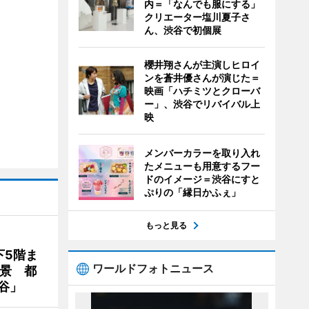
内＝「なんでも服にする」
クリエーター塩川夏子さ
ん、渋谷で初個展
櫻井翔さんが主演しヒロイ
ンを蒼井優さんが演じた＝
映画「ハチミツとクローバ
ー」、渋谷でリバイバル上
映
メンバーカラーを取り入れ
たメニューも用意するフー
ドのイメージ＝渋谷にすと
ぷりの「縁日かふぇ」
もっと見る
下5階ま
ワールドフォトニュース
夜景 都
谷」