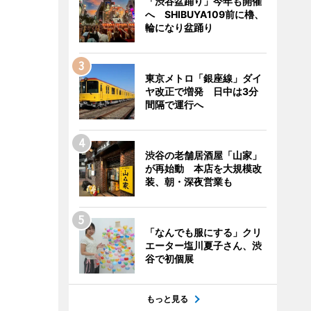
「渋谷盆踊り」今年も開催
へ SHIBUYA109前に櫓、
輪になり盆踊り
東京メトロ「銀座線」ダイ
ヤ改正で増発 日中は3分
間隔で運行へ
渋谷の老舗居酒屋「山家」
が再始動 本店を大規模改
装、朝・深夜営業も
「なんでも服にする」クリ
エーター塩川夏子さん、渋
谷で初個展
もっと見る