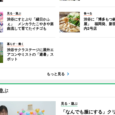
見る・遊ぶ
食べる
渋谷にすとぷり「縁日かふ
渋谷に「博多もつ鍋
ぇ」 メンカラたこやきや楽
屋」 福岡発、新
曲流して育てたイチゴも
内2号店
暮らす・働く
渋谷サクラステージに屋外エ
アコンやミストの「避暑」ス
ポット
もっと見る
遊ぶ
見る・遊ぶ
「なんでも服にする」ク