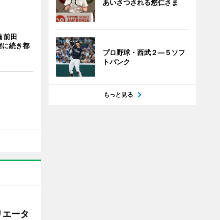
あいさつされる悠仁さま
 前田
宿に続き都
プロ野球・西武２―５ソフ
トバンク
もっと見る
リエータ