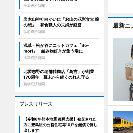
千葉経済新聞
岩木山神社向かいに「お山の花彩食堂 龍
最新ニ
の憩」 和食職人の夫婦が経営
弘前経済新聞
浅草・松が谷にニットカフェ「ito-
mori」 編み物好きが集う場に
浅草経済新聞
北習志野の老舗精肉店「鳥吉」が創業
170周年 幕末から続くのれん守る
船橋経済新聞
プレスリリース
【令和8年熊本地震 復興支援】被災された
方に豊島区の公営住宅等10戸を無償で貸し
出します