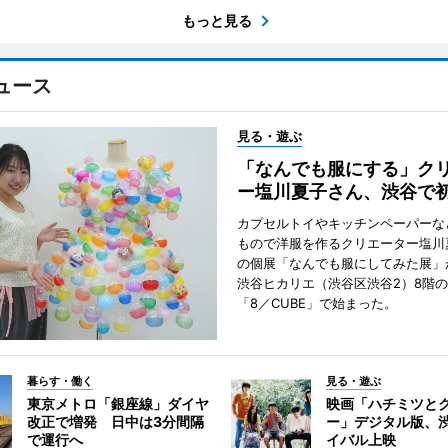
もっと見る
ュース
見る・遊ぶ
「なんでも服にする」ク
ー塩川夏子さん、渋谷で
カプセルトイやキッチンペーパーな
もので洋服を作るクリエーター塩川
の個展「なんでも服にしてみた展」
渋谷ヒカリエ（渋谷区渋谷2）8階
「8／CUBE」で始まった。
暮らす・働く
見る・遊ぶ
東京メトロ「銀座線」ダイヤ
映画「ハチミツと
改正で増発 日中は3分間隔
ー」デジタル版、
で運行へ
イバル上映