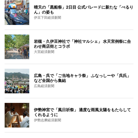
晴天の「黒船祭」2日目 公式パレードに新たな「ぺるり
ん」の姿も
伊豆下田経済新聞
岩槻・久伊豆神社で「神社マルシェ」 水天宮例祭に合
わせ商店街とコラボ
大宮経済新聞
広島・呉で「ご当地キャラ祭」 ふなっしーや「呉氏」
など全国から集結
広島経済新聞
伊勢神宮で「風日祈祭」 適度な雨風太陽をもたらして
くれるように
伊勢志摩経済新聞