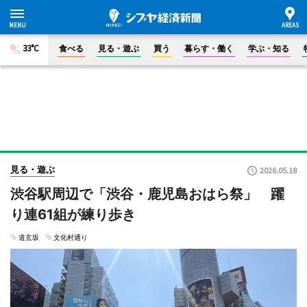
33°C
食べる
見る・遊ぶ
買う
暮らす・働く
学ぶ・知る
見る・遊ぶ
2026.05.18
渋谷駅周辺で「渋谷・鹿児島おはら祭」 躍
り連61組が練り歩き
道玄坂
文化村通り