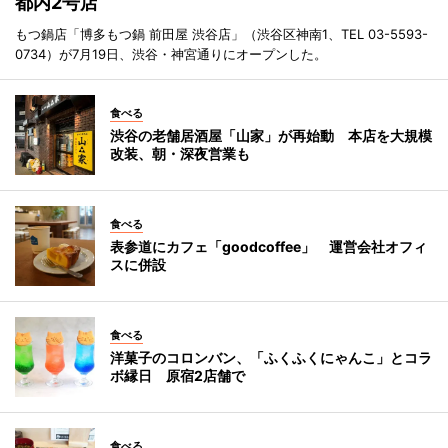
都内2号店
もつ鍋店「博多もつ鍋 前田屋 渋谷店」（渋谷区神南1、TEL 03-5593-
0734）が7月19日、渋谷・神宮通りにオープンした。
食べる
渋谷の老舗居酒屋「山家」が再始動 本店を大規模
改装、朝・深夜営業も
食べる
表参道にカフェ「goodcoffee」 運営会社オフィ
スに併設
食べる
洋菓子のコロンバン、「ふくふくにゃんこ」とコラ
ボ縁日 原宿2店舗で
食べる