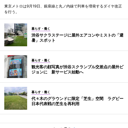
東京メトロは9月19日、銀座線と丸ノ内線で列車を増発するダイヤ改正
を行う。
暮らす・働く
渋谷サクラステージに屋外エアコンやミストの「避
暑」スポット
暮らす・働く
観光客の顔写真が渋谷スクランブル交差点の屋外ビ
ジョンに 新サービス始動へ
暮らす・働く
代々木のグラウンドに限定「芝生」空間 ラグビー
日本代表戦の芝生を再利用