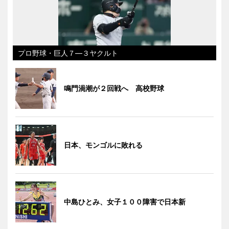
プロ野球・巨人７―３ヤクルト
鳴門渦潮が２回戦へ 高校野球
日本、モンゴルに敗れる
中島ひとみ、女子１００障害で日本新