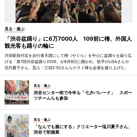
見る・遊ぶ
「渋谷盆踊り」に6万7000人 109前に櫓、外国人
観光客も踊りの輪に
渋谷駅前付近を歩行者天国にして櫓（やぐら）を中心に盆踊りを繰り広
げる「第7回渋谷盆踊り2026」が8月8日に開かれ、歌手のLiSAさんや
伍代夏子さん、芸人・江頭2:50さんらゲスト陣も会場を盛り上げた。
見る・遊ぶ
渋谷センター街で今年も「七夕パレード」 スポー
ツチームらも参加
見る・遊ぶ
「なんでも服にする」クリエーター塩川夏子さん、
渋谷で初個展