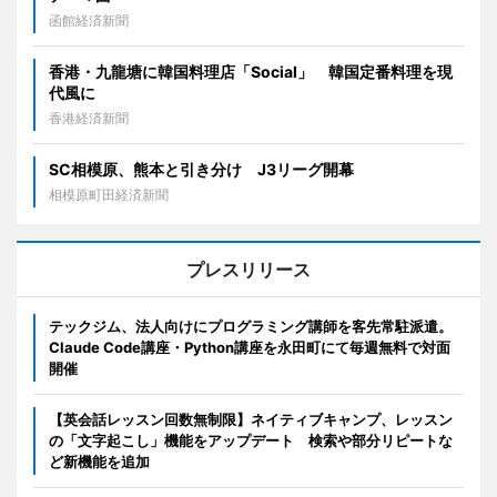
函館経済新聞
香港・九龍塘に韓国料理店「Social」 韓国定番料理を現
代風に
香港経済新聞
SC相模原、熊本と引き分け J3リーグ開幕
相模原町田経済新聞
プレスリリース
テックジム、法人向けにプログラミング講師を客先常駐派遣。
Claude Code講座・Python講座を永田町にて毎週無料で対面
開催
【英会話レッスン回数無制限】ネイティブキャンプ、レッスン
の「文字起こし」機能をアップデート 検索や部分リピートな
ど新機能を追加