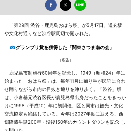
「第29回 渋谷・鹿児島おはら祭」が5月17日、道玄坂
や文化村通りなど渋谷駅周辺で開かれた。
グランプリ賞を獲得した「関東さつま南の会」
［広告］
鹿児島市制施行60周年を記念し、1949（昭和24）年に
始まった「おはら祭」は、毎年11月に踊り手が民謡に合わ
せ踊りながら市内の目抜き通りを練り歩く。「渋谷」版
は、小倉基元渋谷区長が鹿児島県出身だったことをきっか
けに1998（平成10）年に初開催。区と同市は観光・文化
交流協定も締結している。今年は2027年度に迎える、西
郷隆盛生誕200年・没後150年のカウントダウンも記念 し
て開いた。