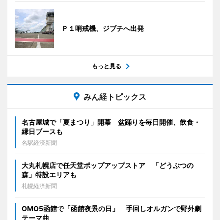
Ｐ１哨戒機、ジブチへ出発
もっと見る
みん経トピックス
名古屋城で「夏まつり」開幕 盆踊りを毎日開催、飲食・
縁日ブースも
名駅経済新聞
大丸札幌店で任天堂ポップアップストア 「どうぶつの
森」特設エリアも
札幌経済新聞
OMO5函館で「函館夜景の日」 手回しオルガンで野外劇
テーマ曲