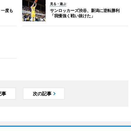
見る・遊ぶ
 一度も
サンロッカーズ渋谷、新潟に逆転勝利
「我慢強く戦い抜けた」
記事
次の記事