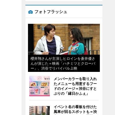
フォトフラッシュ
櫻井翔さんが主演しヒロインを蒼井優さ
んが演じた＝映画「ハチミツとクローバ
ー」、渋谷でリバイバル上映
メンバーカラーを取り入れ
たメニューも用意するフー
ドのイメージ＝渋谷にすと
ぷりの「縁日かふぇ」
イベント名の看板を付けた
風車が回るスポットも＝渋