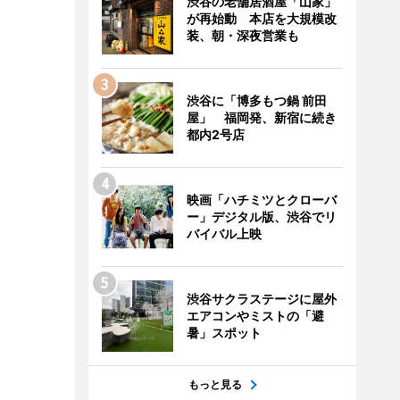
渋谷の老舗居酒屋「山家」
が再始動 本店を大規模改
装、朝・深夜営業も
渋谷に「博多もつ鍋 前田
屋」 福岡発、新宿に続き
都内2号店
映画「ハチミツとクローバ
ー」デジタル版、渋谷でリ
バイバル上映
渋谷サクラステージに屋外
エアコンやミストの「避
暑」スポット
もっと見る