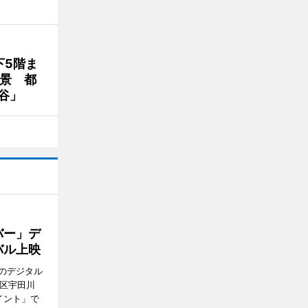
下5階ま
夜景 都
谷」
バー」デ
バル上映
のデジタル
谷区宇田川
イント」で