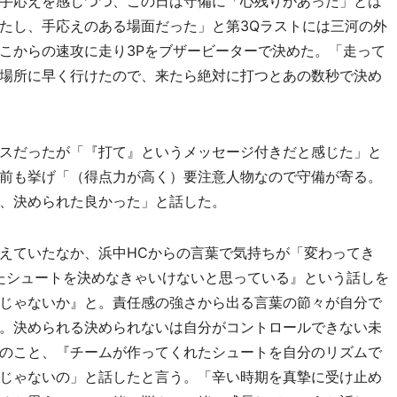
手応えを感じつつ、この日は守備に「心残りがあった」とは
たし、手応えのある場面だった」と第3Qラストには三河の外
こからの速攻に走り3Pをブザービーターで決めた。「走って
場所に早く行けたので、来たら絶対に打つとあの数秒で決め
スだったが「『打て』というメッセージ付きだと感じた」と
前も挙げ「（得点力が高く）要注意人物なので守備が寄る。
、決められた良かった」と話した。
えていたなか、浜中HCからの言葉で気持ちが「変わってき
たシュートを決めなきゃいけないと思っている』という話しを
じゃないか』と。責任感の強さから出る言葉の節々が自分で
。決められる決められないは自分がコントロールできない未
のこと、『チームが作ってくれたシュートを自分のリズムで
じゃないの」と話したと言う。「辛い時期を真摯に受け止め