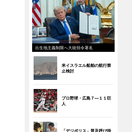
出生地主義制限へ大統領令署名
米イスラエル船舶の航行禁
止検討
プロ野球・広島７―１１巨
人
「デジポリス」普及呼び掛