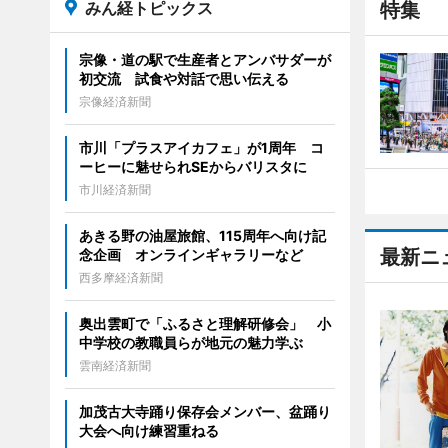
みん経トピックス
特集
宗像・道の駅で生産者とアンバサダーが
初交流 試食や対話で思い伝える
宗像経済新聞
市川「プラスアイカフェ」が1周年 コ
ーヒーに魅せられSEからバリスタに
市川経済新聞
あきる野の油屋旅館、115周年へ向け記
最新ニ
念企画 オンラインギャラリーなど
西多摩経済新聞
奥出雲町で「ふるさと理解研修会」 小
中学校の教職員らが地元の魅力学ぶ
雲南経済新聞
加茂古大寺踊り保存会メンバー、盆踊り
大会へ向け練習重ねる