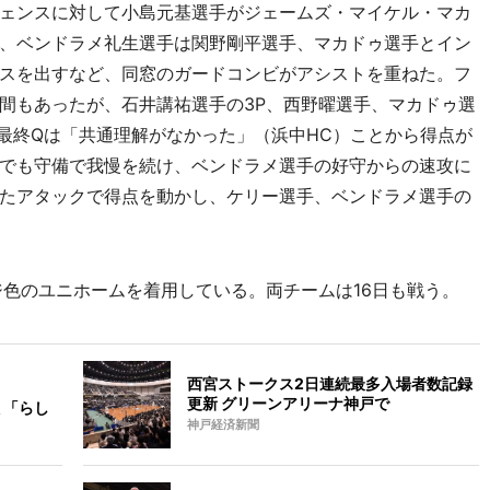
ェンスに対して小島元基選手がジェームズ・マイケル・マカ
、ベンドラメ礼生選手は関野剛平選手、マカドゥ選手とイン
スを出すなど、同窓のガードコンビがアシストを重ねた。フ
間もあったが、石井講祐選手の3P、西野曜選手、マカドゥ選
た最終Qは「共通理解がなかった」（浜中HC）ことから得点が
でも守備で我慢を続け、ベンドラメ選手の好守からの速攻に
たアタックで得点を動かし、ケリー選手、ベンドラメ選手の
色のユニホームを着用している。両チームは16日も戦う。
西宮ストークス2日連続最多入場者数記録
更新 グリーンアリーナ神戸で
 「らし
神戸経済新聞