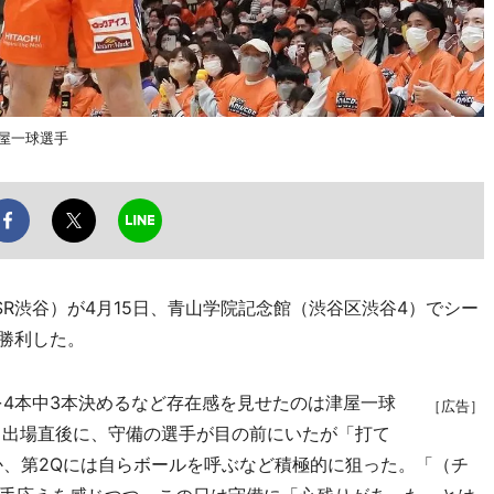
屋一球選手
R渋谷）が4月15日、青山学院記念館（渋谷区渋谷4）でシー
で勝利した。
4本中3本決めるなど存在感を見せたのは津屋一球
［広告］
中出場直後に、守備の選手が目の前にいたが「打て
か、第2Qには自らボールを呼ぶなど積極的に狙った。「（チ