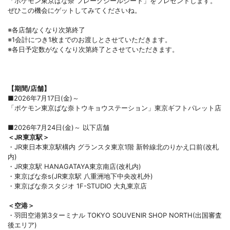
「ポケモン東京ばな奈 フレークシールシート」をプレゼントします。
ぜひこの機会にゲットしてみてくださいね。
※各店舗なくなり次第終了
※1会計につき1枚までのお渡しとさせていただきます。
※各日予定数がなくなり次第終了とさせていただきます。
【期間/店舗】
■2026年7月17日(金)～
「ポケモン東京ばな奈トウキョウステーション」東京ギフトパレット店
■2026年7月24日(金)～ 以下店舗
＜JR東京駅＞
・JR東日本東京駅構内 グランスタ東京1階 新幹線北のりかえ口前(改札
内)
・JR東京駅 HANAGATAYA東京南店(改札内)
・東京ばな奈s(JR東京駅 八重洲地下中央改札外)
・東京ばな奈スタジオ 1F-STUDIO 大丸東京店
＜空港＞
・羽田空港第3ターミナル TOKYO SOUVENIR SHOP NORTH(出国審査
後エリア)