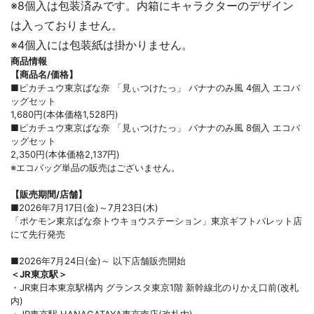
※8個入は包装済みです。内箱にキャラクターのデザイン
は入っておりません。
※4個入には包装紙は掛かりません。
商品情報
【商品名/価格】
■ピカチュウ東京ばな奈 「見ぃつけたっ」 バナナのみ風 4個入 エコバ
ッグセット
1,680円(本体価格1,528円)
■ピカチュウ東京ばな奈 「見ぃつけたっ」 バナナのみ風 8個入 エコバ
ッグセット
2,350円(本体価格2,137円)
※エコバッグ単品の販売はございません。
【販売期間/店舗】
■2026年7月17日(金)～7月23日(木)
「ポケモン東京ばな奈トウキョウステーション」東京ギフトパレット店
にて先行発売
■2026年7月24日(金)～ 以下店舗販売開始
＜JR東京駅＞
・JR東日本東京駅構内 グランスタ東京1階 新幹線北のりかえ口前(改札
内)
・JR東京駅 HANAGATAYA東京南店(改札内)