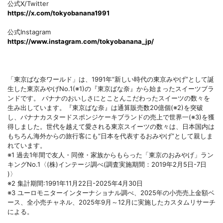
公式X/Twitter
https://x.com/tokyobanana1991
公式Instagram
https://www.instagram.com/tokyobanana_jp/
「東京ばな奈ワールド」は、1991年“新しい時代の東京みやげ”として誕
生した東京みやげNo.1(※1)の『東京ばな奈』から始まったスイーツブラ
ンドです。 バナナのおいしさにとことんこだわったスイーツの数々を
生み出しています。『東京ばな奈』は通算販売数20億個(※2)を突破
し、バナナカスタードスポンジケーキブランドの売上で世界一(※3)を獲
得しました。世代を越えて愛される東京スイーツの数々は、日本国内は
もちろん海外からの旅行客にも“日本を代表するおみやげ”として親しま
れています。
※1 過去1年間で友人・同僚・家族からもらった「東京のおみやげ」ラン
キングNo.1〈(株)インテージ調べ(調査実施期間：2019年2月5日-7日
)〉
※2 集計期間:1991年11月22日-2025年4月30日
※3 ユーロモニターインターナショナル調べ、2025年の小売売上金額ベ
ース、全小売チャネル、2025年9月～12月に実施したカスタムリサーチ
による。