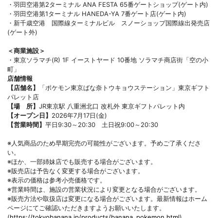
・羽田空港第2ターミナル ANA FESTA 65番ゲートショップ(ゲート内)
・羽田空港第1ターミナル HANEDA-YA 7番ゲート店(ゲート内)
・新千歳空港 国際線ターミナルビル スノーショップ国際線出発売店
(ゲート外)
＜商業施設＞
・東京ソラマチ(R) 1F イーストヤード 10番地 ソラマチ商店街「空の小
町」
店舗情報
【店舗名】
「ポケモン東京ばな奈トウキョウステーション」東京ギフト
パレット店
【場 所】
JR東京駅 八重洲北口 改札外 東京ギフトパレット内
【オープン日】
2026年7月17日(金)
【営業時間】
平日9:30～20:30 土日祝9:00～20:30
※人気商品のため早期完売の可能性がございます。予めご了承くださ
い。
※ほか、一部姉妹店でも販売する場合がございます。
※販売店は予告なく変更する場合がございます。
※表示の価格は参考小売価格です。
※営業時間は、施設の営業状況により変更となる場合がございます。
※販売方法や取扱店は変更になる場合がございます。最新情報はホーム
ページにてご確認いただきますようお願いいたします。
(
https://tokyobanana.jp/products/banana_pokemon.html
)