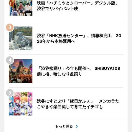
映画「ハチミツとクローバー」デジタル版、
渋谷でリバイバル上映
渋谷「NHK放送センター」、情報棟完工 20
26年から本格運用へ
「渋谷盆踊り」今年も開催へ SHIBUYA109
前に櫓、輪になり盆踊り
渋谷にすとぷり「縁日かふぇ」 メンカラた
こやきや楽曲流して育てたイチゴも
もっと見る