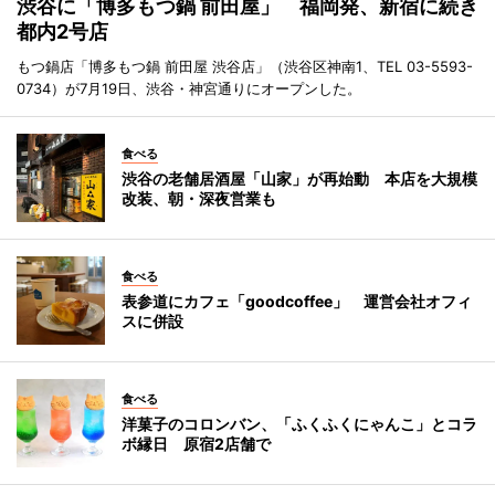
渋谷に「博多もつ鍋 前田屋」 福岡発、新宿に続き
都内2号店
もつ鍋店「博多もつ鍋 前田屋 渋谷店」（渋谷区神南1、TEL 03-5593-
0734）が7月19日、渋谷・神宮通りにオープンした。
食べる
渋谷の老舗居酒屋「山家」が再始動 本店を大規模
改装、朝・深夜営業も
食べる
表参道にカフェ「goodcoffee」 運営会社オフィ
スに併設
食べる
洋菓子のコロンバン、「ふくふくにゃんこ」とコラ
ボ縁日 原宿2店舗で