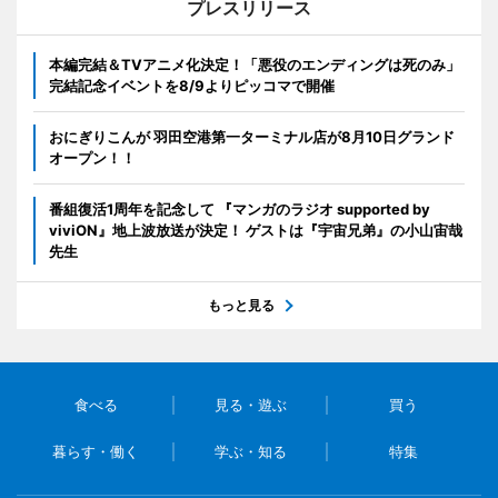
プレスリリース
本編完結＆TVアニメ化決定！「悪役のエンディングは死のみ」
完結記念イベントを8/9よりピッコマで開催
おにぎりこんが 羽田空港第一ターミナル店が8月10日グランド
オープン！！
番組復活1周年を記念して 『マンガのラジオ supported by
viviON』地上波放送が決定！ ゲストは『宇宙兄弟』の小山宙哉
先生
もっと見る
食べる
見る・遊ぶ
買う
暮らす・働く
学ぶ・知る
特集