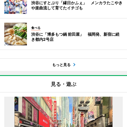
渋谷にすとぷり「縁日かふぇ」 メンカラたこやき
や楽曲流して育てたイチゴも
食べる
渋谷に「博多もつ鍋 前田屋」 福岡発、新宿に続
き都内2号店
もっと見る
見る・遊ぶ