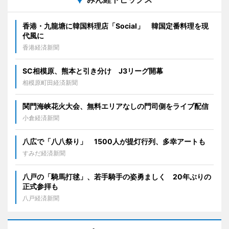
香港・九龍塘に韓国料理店「Social」 韓国定番料理を現
代風に
香港経済新聞
SC相模原、熊本と引き分け J3リーグ開幕
相模原町田経済新聞
関門海峡花火大会、無料エリアなしの門司側をライブ配信
小倉経済新聞
八広で「八八祭り」 1500人が提灯行列、多幸アートも
すみだ経済新聞
八戸の「騎馬打毬」、若手騎手の姿勇ましく 20年ぶりの
正式参拝も
八戸経済新聞