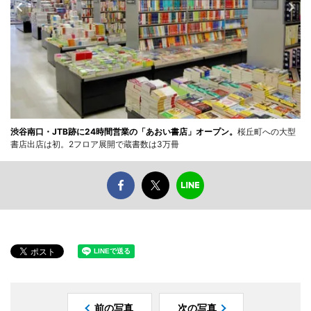
渋谷南口・JTB跡に24時間営業の「あおい書店」オープン。
桜丘町への大型
書店出店は初。2フロア展開で蔵書数は3万冊
前の写真
次の写真