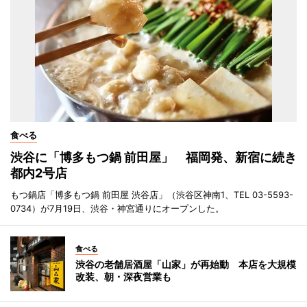
食べる
渋谷に「博多もつ鍋 前田屋」 福岡発、新宿に続き
都内2号店
もつ鍋店「博多もつ鍋 前田屋 渋谷店」（渋谷区神南1、TEL 03-5593-
0734）が7月19日、渋谷・神宮通りにオープンした。
食べる
渋谷の老舗居酒屋「山家」が再始動 本店を大規模
改装、朝・深夜営業も