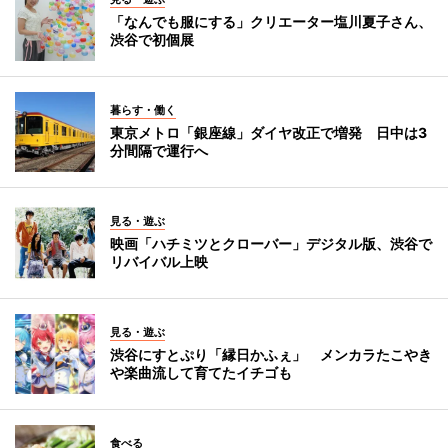
「なんでも服にする」クリエーター塩川夏子さん、
渋谷で初個展
暮らす・働く
東京メトロ「銀座線」ダイヤ改正で増発 日中は3
分間隔で運行へ
見る・遊ぶ
映画「ハチミツとクローバー」デジタル版、渋谷で
リバイバル上映
見る・遊ぶ
渋谷にすとぷり「縁日かふぇ」 メンカラたこやき
や楽曲流して育てたイチゴも
食べる