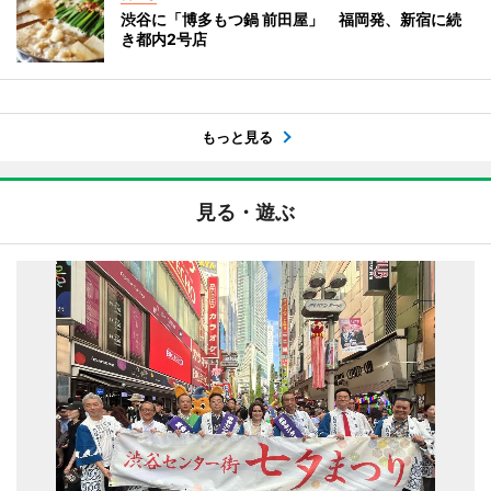
渋谷に「博多もつ鍋 前田屋」 福岡発、新宿に続
き都内2号店
もっと見る
見る・遊ぶ