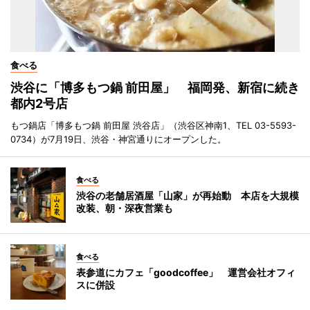
食べる
渋谷に「博多もつ鍋 前田屋」 福岡発、新宿に続き
都内2号店
もつ鍋店「博多もつ鍋 前田屋 渋谷店」（渋谷区神南1、TEL 03-5593-
0734）が7月19日、渋谷・神宮通りにオープンした。
食べる
渋谷の老舗居酒屋「山家」が再始動 本店を大規模
改装、朝・深夜営業も
食べる
表参道にカフェ「goodcoffee」 運営会社オフィ
スに併設