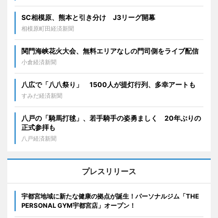
SC相模原、熊本と引き分け J3リーグ開幕
相模原町田経済新聞
関門海峡花火大会、無料エリアなしの門司側をライブ配信
小倉経済新聞
八広で「八八祭り」 1500人が提灯行列、多幸アートも
すみだ経済新聞
八戸の「騎馬打毬」、若手騎手の姿勇ましく 20年ぶりの
正式参拝も
八戸経済新聞
プレスリリース
宇都宮地域に新たな健康の拠点が誕生！パーソナルジム「THE
PERSONAL GYM宇都宮店」オープン！