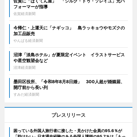
佐賀に「ばくてん屋」 「シルク・ドゥ・ソレイユ」元パ
フォーマーが指導
佐賀経済新聞
今帰仁・上運天に「ナギッコ」 島ラッキョウやモズクの
加工品販売
やんばる経済新聞
沼津「淡島ホテル」が夏限定イベント イラストサービス
や星空観望会など
沼津経済新聞
墨田区役所、「令和8年8月8日婚」 300人超が婚姻届、
開庁前から長い列
すみだ経済新聞
プレスリリース
困っている外国人旅行者に接した・見かけた会員の95.6％が
「助けたい」日本滞在経験のある外国人講師の95.7％は「もっ