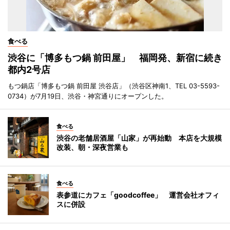
食べる
渋谷に「博多もつ鍋 前田屋」 福岡発、新宿に続き
都内2号店
もつ鍋店「博多もつ鍋 前田屋 渋谷店」（渋谷区神南1、TEL 03-5593-
0734）が7月19日、渋谷・神宮通りにオープンした。
食べる
渋谷の老舗居酒屋「山家」が再始動 本店を大規模
改装、朝・深夜営業も
食べる
表参道にカフェ「goodcoffee」 運営会社オフィ
スに併設