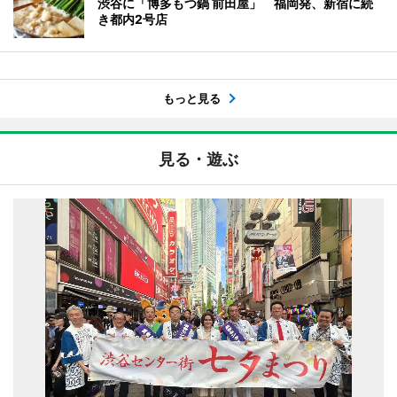
渋谷に「博多もつ鍋 前田屋」 福岡発、新宿に続
き都内2号店
もっと見る
見る・遊ぶ