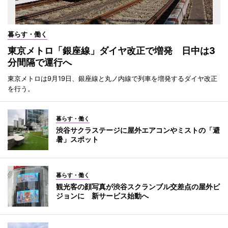
暮らす・働く
東京メトロ「銀座線」ダイヤ改正で増発 日中は3
分間隔で運行へ
東京メトロは9月19日、銀座線と丸ノ内線で列車を増発するダイヤ改正
を行う。
暮らす・働く
渋谷サクラステージに屋外エアコンやミストの「避
暑」スポット
暮らす・働く
観光客の顔写真が渋谷スクランブル交差点の屋外ビ
ジョンに 新サービス始動へ