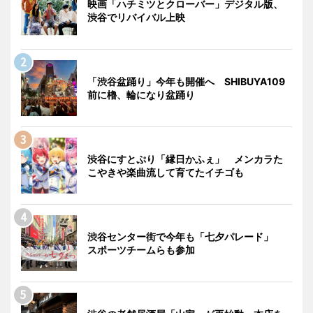
映画「ハチミツとクローバー」デジタル版、
渋谷でリバイバル上映
「渋谷盆踊り」今年も開催へ SHIBUYA109
前に櫓、輪になり盆踊り
渋谷にすとぷり「縁日かふぇ」 メンカラた
こやきや楽曲流して育てたイチゴも
渋谷センター街で今年も「七夕パレード」
スポーツチームらも参加