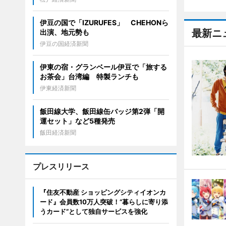
伊豆の国で「IZURUFES」 CHEHONら
最新ニ
出演、地元勢も
伊豆の国経済新聞
伊東の宿・グランベール伊豆で「旅する
お茶会」台湾編 特製ランチも
伊東経済新聞
飯田線大学、飯田線缶バッジ第2弾「開
運セット」など5種発売
飯田経済新聞
プレスリリース
『住友不動産 ショッピングシティイオンカ
ード』会員数10万人突破！“暮らしに寄り添
うカード”として独自サービスを強化