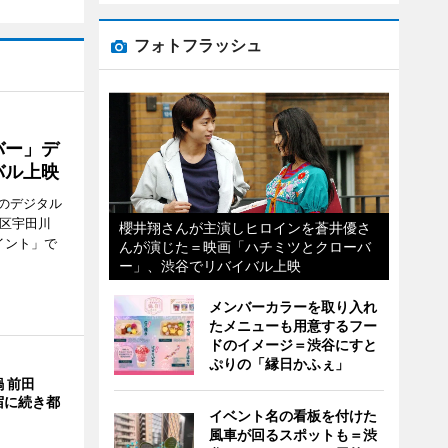
フォトフラッシュ
バー」デ
バル上映
のデジタル
谷区宇田川
櫻井翔さんが主演しヒロインを蒼井優さ
イント」で
んが演じた＝映画「ハチミツとクローバ
ー」、渋谷でリバイバル上映
メンバーカラーを取り入れ
たメニューも用意するフー
ドのイメージ＝渋谷にすと
ぷりの「縁日かふぇ」
 前田
宿に続き都
イベント名の看板を付けた
風車が回るスポットも＝渋