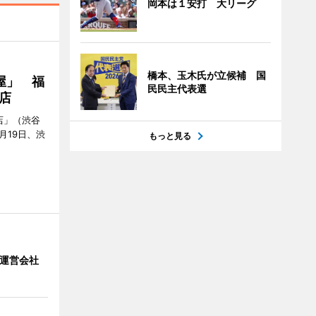
岡本は１安打 大リーグ
橋本、玉木氏が立候補 国
屋」 福
民民主代表選
店
店」（渋谷
7月19日、渋
もっと見る
」 運営会社