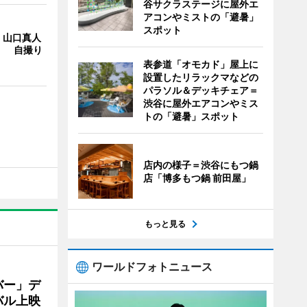
谷サクラステージに屋外エ
アコンやミストの「避暑」
スポット
・山口真人
Y」 自撮り
表参道「オモカド」屋上に
設置したリラックマなどの
パラソル＆デッキチェア＝
渋谷に屋外エアコンやミス
トの「避暑」スポット
店内の様子＝渋谷にもつ鍋
店「博多もつ鍋 前田屋」
もっと見る
ワールドフォトニュース
バー」デ
バル上映