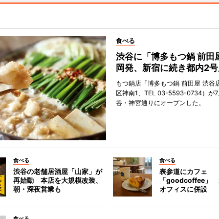
食べる
渋谷に「博多もつ鍋 前田
岡発、新宿に続き都内2号
もつ鍋店「博多もつ鍋 前田屋 渋谷
区神南1、TEL 03-5593-0734）が
谷・神宮通りにオープンした。
食べる
食べる
渋谷の老舗居酒屋「山家」が
表参道にカフェ
再始動 本店を大規模改装、
「goodcoffee
朝・深夜営業も
オフィスに併設
食べる