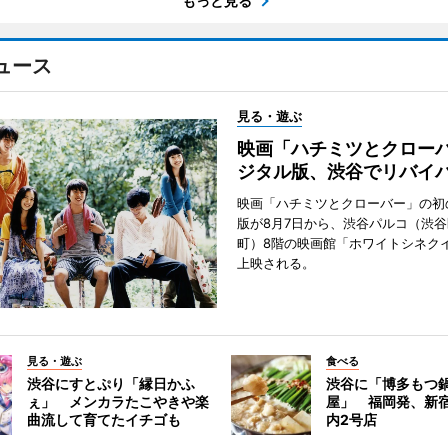
もっと見る
ュース
見る・遊ぶ
映画「ハチミツとクロー
ジタル版、渋谷でリバイ
映画「ハチミツとクローバー」の初
版が8月7日から、渋谷パルコ（渋
町）8階の映画館「ホワイトシネク
上映される。
見る・遊ぶ
食べる
渋谷にすとぷり「縁日かふ
渋谷に「博多もつ鍋
ぇ」 メンカラたこやきや楽
屋」 福岡発、新
曲流して育てたイチゴも
内2号店