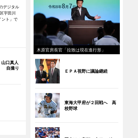
のデジタル
谷区宇田川
イント」で
木原官房長官「拉致は現在進行形」
・山口真人
Y」 自撮り
ＥＰＡ視野に議論継続
東海大甲府が２回戦へ 高
校野球