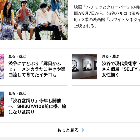
映画「ハチミツとクローバー」の初
版が8月7日から、渋谷パルコ（渋
町）8階の映画館「ホワイトシネク
上映される。
見る・遊ぶ
見る・遊ぶ
渋谷にすとぷり「縁日かふ
渋谷で現代美術家
ぇ」 メンカラたこやきや楽
さん個展「SELF
曲流して育てたイチゴも
女性描く
見る・遊ぶ
「渋谷盆踊り」今年も開催
へ SHIBUYA109前に櫓、輪
になり盆踊り
もっと見る