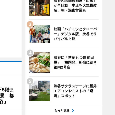
渋谷の老舗居酒屋「山家」
が再始動 本店を大規模改
装、朝・深夜営業も
映画「ハチミツとクローバ
ー」デジタル版、渋谷でリ
バイバル上映
渋谷に「博多もつ鍋 前田
屋」 福岡発、新宿に続き
都内2号店
渋谷サクラステージに屋外
下5階ま
エアコンやミストの「避
夜景 都
暑」スポット
谷」
もっと見る