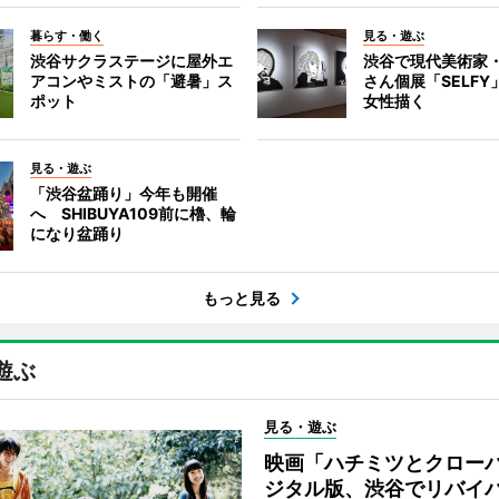
暮らす・働く
見る・遊ぶ
渋谷サクラステージに屋外エ
渋谷で現代美術家
アコンやミストの「避暑」ス
さん個展「SELF
ポット
女性描く
見る・遊ぶ
「渋谷盆踊り」今年も開催
へ SHIBUYA109前に櫓、輪
になり盆踊り
もっと見る
遊ぶ
見る・遊ぶ
映画「ハチミツとクロー
ジタル版、渋谷でリバイ