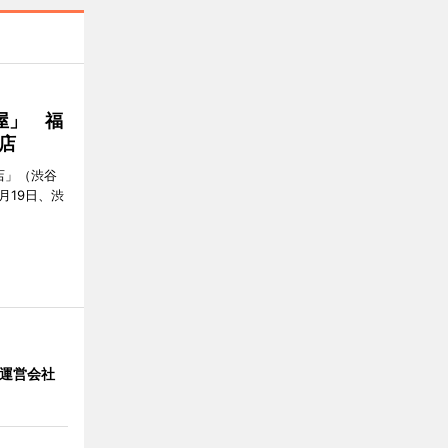
屋」 福
店
店」（渋谷
7月19日、渋
」 運営会社