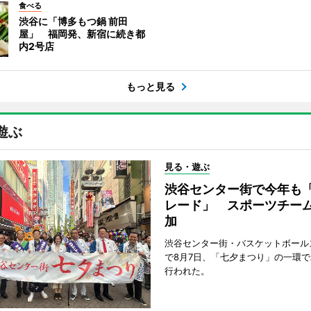
食べる
渋谷に「博多もつ鍋 前田
屋」 福岡発、新宿に続き都
内2号店
もっと見る
遊ぶ
見る・遊ぶ
渋谷センター街で今年も
レード」 スポーツチー
加
渋谷センター街・バスケットボール
で8月7日、「七夕まつり」の一環
行われた。