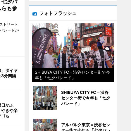
「七夕パ
ムらも参
フォトフラッシュ
ストリート
でパレードが
線」ダイヤ
SHIBUYA CITY FC＝渋谷センター街で今
は3分間隔
年も「七夕パレード」
SHIBUYA CITY FC＝渋谷
センター街で今年も「七夕
パレード」
縁日かふ
こやきや楽
チゴも
アルバルク東京＝渋谷セン
ター街で今年も「七夕パレ