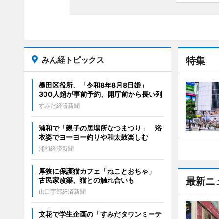
みん経トピックス
特集
墨田区役所、「令和8年8月8日婚」
300人超が事前予約、開庁前から長い列
すみだ経済新聞
浦和で「親子の居場所なつまつり」 浴
衣姿でヨーヨー釣りや和太鼓楽しむ
浦和経済新聞
厚狭に保護猫カフェ「ねことおちゃ」
最新ニ
古民家改築、猫との触れ合いも
山口宇部経済新聞
文花で学生企画の「すみだタウンミーテ