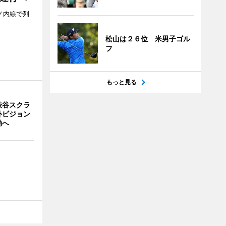
ノ内線で列
松山は２６位 米男子ゴル
フ
もっと見る
渋谷スクラ
外ビジョン
動へ