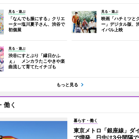
見る・遊ぶ
見る・遊ぶ
「なんでも服にする」クリエ
映画「ハチミツと
ーター塩川夏子さん、渋谷で
ー」デジタル版、
初個展
イバル上映
見る・遊ぶ
渋谷にすとぷり「縁日かふ
ぇ」 メンカラたこやきや楽
曲流して育てたイチゴも
もっと見る
・働く
暮らす・働く
東京メトロ「銀座線」ダ
で増発 日中は3分間隔で