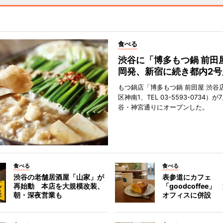
食べる
渋谷に「博多もつ鍋 前田
岡発、新宿に続き都内2号
もつ鍋店「博多もつ鍋 前田屋 渋谷
区神南1、TEL 03-5593-0734）が
谷・神宮通りにオープンした。
食べる
食べる
渋谷の老舗居酒屋「山家」が
表参道にカフェ
再始動 本店を大規模改装、
「goodcoffee
朝・深夜営業も
オフィスに併設