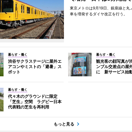
東京メトロは9月19日、銀座線と丸
車を増発するダイヤ改正を行う。
暮らす・働く
暮らす・働く
渋谷サクラステージに屋外エ
観光客の顔写真が
アコンやミストの「避暑」ス
ンブル交差点の屋
ポット
に 新サービス始
暮らす・働く
代々木のグラウンドに限定
「芝生」空間 ラグビー日本
代表戦の芝生を再利用
もっと見る