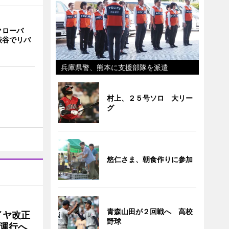
クローバ
渋谷でリバ
兵庫県警、熊本に支援部隊を派遣
村上、２５号ソロ 大リー
グ
悠仁さま、朝食作りに参加
青森山田が２回戦へ 高校
イヤ改正
野球
運行へ