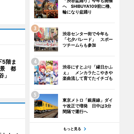
「渋谷盆踊り」今年も開催
へ SHIBUYA109前に櫓、
輪になり盆踊り
渋谷センター街で今年も
「七夕パレード」 スポー
ツチームらも参加
下5階ま
渋谷にすとぷり「縁日かふ
夜景 都
ぇ」 メンカラたこやきや
谷」
楽曲流して育てたイチゴも
東京メトロ「銀座線」ダイ
ヤ改正で増発 日中は3分
間隔で運行へ
もっと見る