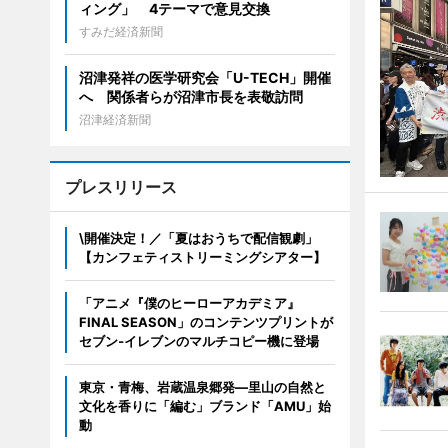
ィング」 4テーマで意見交換
すみだ経済新聞
沼津発祥の医学研究会「U-TECH」開催
へ 関係者らが沼津市長を表敬訪問
沼津経済新聞
プレスリリース
\開催決定！／「夏はおうちで配信観劇」
【カンフェティストリーミングシアター】
「アニメ『僕のヒーローアカデミア』
FINAL SEASON」のコンテンツプリントが
セブン‐イレブンのマルチコピー機に登場
東京・青梅、岩蔵温泉郷発―里山の自然と
文化を香りに「編む」ブランド「AMU」始
動