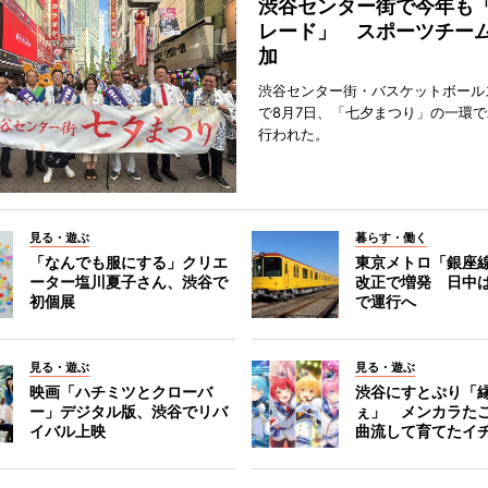
渋谷センター街で今年も
レード」 スポーツチー
加
渋谷センター街・バスケットボール
で8月7日、「七夕まつり」の一環
行われた。
見る・遊ぶ
暮らす・働く
「なんでも服にする」クリエ
東京メトロ「銀座
ーター塩川夏子さん、渋谷で
改正で増発 日中
初個展
で運行へ
見る・遊ぶ
見る・遊ぶ
映画「ハチミツとクローバ
渋谷にすとぷり「
ー」デジタル版、渋谷でリバ
ぇ」 メンカラた
イバル上映
曲流して育てたイ