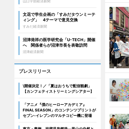
山口宇部経済新聞
文花で学生企画の「すみだタウンミーテ
ィング」 4テーマで意見交換
すみだ経済新聞
沼津発祥の医学研究会「U-TECH」開催
へ 関係者らが沼津市長を表敬訪問
沼津経済新聞
プレスリリース
\開催決定！／「夏はおうちで配信観劇」
【カンフェティストリーミングシアター】
「アニメ『僕のヒーローアカデミア』
FINAL SEASON」のコンテンツプリントが
セブン‐イレブンのマルチコピー機に登場
東京・青梅、岩蔵温泉郷発―里山の自然と