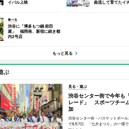
イバル上映
曲流して育てたイ
食べる
渋谷に「博多もつ鍋 前田
屋」 福岡発、新宿に続き都
内2号店
もっと見る
遊ぶ
見る・遊ぶ
渋谷センター街で今年も
レード」 スポーツチー
加
渋谷センター街・バスケットボール
で8月7日、「七夕まつり」の一環