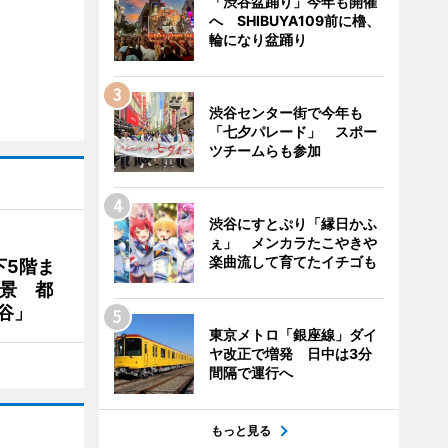
「渋谷盆踊り」今年も開催
へ SHIBUYA109前に櫓、
輪になり盆踊り
渋谷センター街で今年も
「七夕パレード」 スポー
ツチームらも参加
渋谷にすとぷり「縁日かふ
ぇ」 メンカラたこやきや
楽曲流して育てたイチゴも
下5階ま
夜景 都
谷」
東京メトロ「銀座線」ダイ
ヤ改正で増発 日中は3分
間隔で運行へ
もっと見る