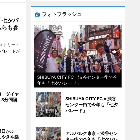
フォトフラッシュ
「七夕パ
ムらも参
ストリート
でパレードが
SHIBUYA CITY FC＝渋谷センター街で今
年も「七夕パレード」
線」ダイヤ
SHIBUYA CITY FC＝渋谷
は3分間隔
センター街で今年も「七夕
パレード」
縁日かふ
アルバルク東京＝渋谷セン
こやきや楽
ター街で今年も「七夕パレ