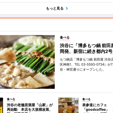
もっと見る
食べる
渋谷に「博多もつ鍋 前田
岡発、新宿に続き都内2号
もつ鍋店「博多もつ鍋 前田屋 渋谷
区神南1、TEL 03-5593-0734）が
谷・神宮通りにオープンした。
食べる
食べる
渋谷の老舗居酒屋「山家」が
表参道にカフェ
再始動 本店を大規模改装、
「goodcoffee