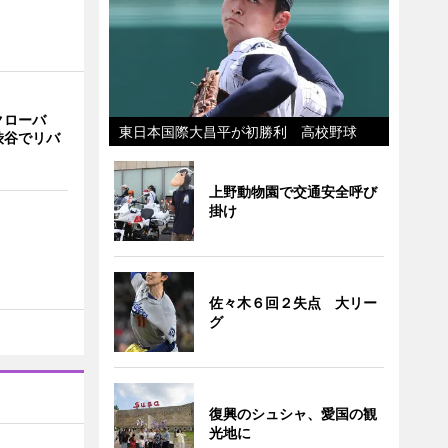
クローバ
東日本国際大昌平が初勝利 高校野球
渋谷でリバ
上野動物園で交通安全呼び
掛け
佐々木６回２失点 大リー
グ
復興のシュシャ、愛国の観
光地に