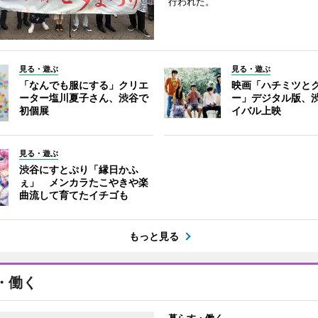
行われた。
見る・遊ぶ
見る・遊ぶ
「なんでも服にする」クリエ
映画「ハチミツと
ーター塩川夏子さん、渋谷で
ー」デジタル版、
初個展
イバル上映
見る・遊ぶ
渋谷にすとぷり「縁日かふ
ぇ」 メンカラたこやきや楽
曲流して育てたイチゴも
もっと見る
・働く