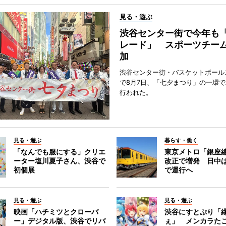
見る・遊ぶ
渋谷センター街で今年も
レード」 スポーツチー
加
渋谷センター街・バスケットボール
で8月7日、「七夕まつり」の一環
行われた。
見る・遊ぶ
暮らす・働く
「なんでも服にする」クリエ
東京メトロ「銀座
ーター塩川夏子さん、渋谷で
改正で増発 日中
初個展
で運行へ
見る・遊ぶ
見る・遊ぶ
映画「ハチミツとクローバ
渋谷にすとぷり「
ー」デジタル版、渋谷でリバ
ぇ」 メンカラた