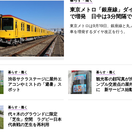
暮らす・働く
東京メトロ「銀座線」ダ
で増発 日中は3分間隔で
東京メトロは9月19日、銀座線と丸
車を増発するダイヤ改正を行う。
暮らす・働く
暮らす・働く
渋谷サクラステージに屋外エ
観光客の顔写真が
アコンやミストの「避暑」ス
ンブル交差点の屋
ポット
に 新サービス始
暮らす・働く
代々木のグラウンドに限定
「芝生」空間 ラグビー日本
代表戦の芝生を再利用