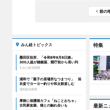
前の
みん経トピックス
特集
墨田区役所、「令和8年8月8日婚」
300人超が婚姻届、開庁前から長い列
すみだ経済新聞
浦和で「親子の居場所なつまつり」 浴
衣姿でヨーヨー釣りや和太鼓楽しむ
浦和経済新聞
厚狭に保護猫カフェ「ねことおちゃ」
最新ニ
古民家改築、猫との触れ合いも