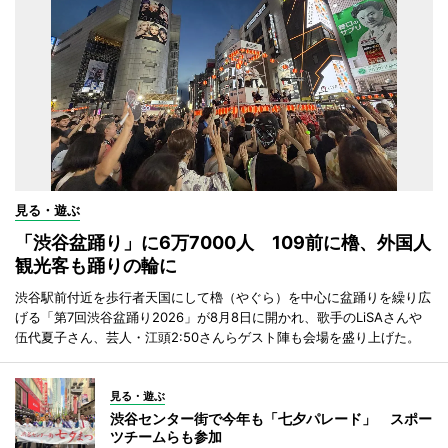
見る・遊ぶ
「渋谷盆踊り」に6万7000人 109前に櫓、外国人
観光客も踊りの輪に
渋谷駅前付近を歩行者天国にして櫓（やぐら）を中心に盆踊りを繰り広
げる「第7回渋谷盆踊り2026」が8月8日に開かれ、歌手のLiSAさんや
伍代夏子さん、芸人・江頭2:50さんらゲスト陣も会場を盛り上げた。
見る・遊ぶ
渋谷センター街で今年も「七夕パレード」 スポー
ツチームらも参加