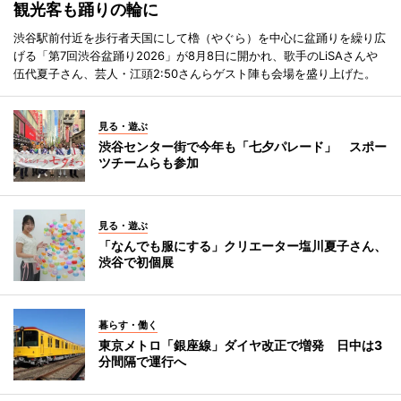
観光客も踊りの輪に
渋谷駅前付近を歩行者天国にして櫓（やぐら）を中心に盆踊りを繰り広
げる「第7回渋谷盆踊り2026」が8月8日に開かれ、歌手のLiSAさんや
伍代夏子さん、芸人・江頭2:50さんらゲスト陣も会場を盛り上げた。
見る・遊ぶ
渋谷センター街で今年も「七夕パレード」 スポー
ツチームらも参加
見る・遊ぶ
「なんでも服にする」クリエーター塩川夏子さん、
渋谷で初個展
暮らす・働く
東京メトロ「銀座線」ダイヤ改正で増発 日中は3
分間隔で運行へ