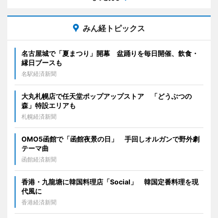
みん経トピックス
名古屋城で「夏まつり」開幕 盆踊りを毎日開催、飲食・
縁日ブースも
名駅経済新聞
大丸札幌店で任天堂ポップアップストア 「どうぶつの
森」特設エリアも
札幌経済新聞
OMO5函館で「函館夜景の日」 手回しオルガンで野外劇
テーマ曲
函館経済新聞
香港・九龍塘に韓国料理店「Social」 韓国定番料理を現
代風に
香港経済新聞