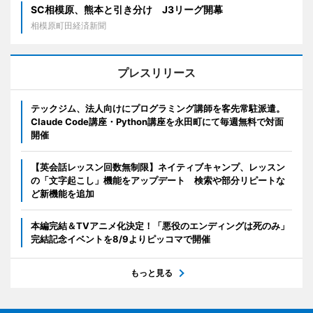
SC相模原、熊本と引き分け J3リーグ開幕
相模原町田経済新聞
プレスリリース
テックジム、法人向けにプログラミング講師を客先常駐派遣。
Claude Code講座・Python講座を永田町にて毎週無料で対面
開催
【英会話レッスン回数無制限】ネイティブキャンプ、レッスン
の「文字起こし」機能をアップデート 検索や部分リピートな
ど新機能を追加
本編完結＆TVアニメ化決定！「悪役のエンディングは死のみ」
完結記念イベントを8/9よりピッコマで開催
もっと見る