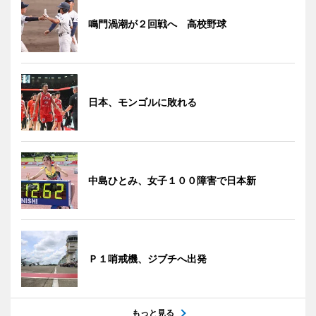
鳴門渦潮が２回戦へ 高校野球
日本、モンゴルに敗れる
中島ひとみ、女子１００障害で日本新
Ｐ１哨戒機、ジブチへ出発
もっと見る