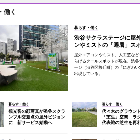
・働く
暮らす・働く
渋谷サクラステージに屋
ンやミストの「避暑」ス
屋外エアコンやミスト、人工芝など
らげるクールスポットが現在、渋谷
ージ（渋谷区桜丘町）の「にぎわいS
出現している。
暮らす・働く
暮らす・働く
観光客の顔写真が渋谷スクラ
代々木のグラウン
ンブル交差点の屋外ビジョン
「芝生」空間 ラ
に 新サービス始動へ
代表戦の芝生を再