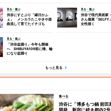
見る・遊ぶ
見る・遊ぶ
渋谷にすとぷり「縁日かふ
渋谷で現代美術家
ぇ」 メンカラたこやきや楽
さん個展「SELF
曲流して育てたイチゴも
女性描く
見る・遊ぶ
「渋谷盆踊り」今年も開催
へ SHIBUYA109前に櫓、輪
になり盆踊り
もっと見る
食べる
渋谷に「博多もつ鍋 前田
岡発、新宿に続き都内2号