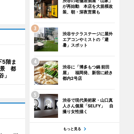
渋谷の老舗居酒屋「山家」
が再始動 本店を大規模改
装、朝・深夜営業も
渋谷サクラステージに屋外
エアコンやミストの「避
暑」スポット
下5階ま
渋谷に「博多もつ鍋 前田
夜景 都
屋」 福岡発、新宿に続き
谷」
都内2号店
渋谷で現代美術家・山口真
人さん個展「SELFY」 自
撮り女性描く
もっと見る