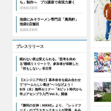
ち」制作へ プロ講座で表現力磨く
沼津経済新聞
池袋にみそラーメン専門店「萬馬軒」
池袋2店舗目
池袋経済新聞
プレスリリース
眠れない夜は変えられる。“思考を休め
る”睡眠リトリートで、参加者が体験した
「何もしない」非日常
【エンジニア向け】基本命令を組み合わせ
て“ゲームらしい動き”へつなげよう！
9/9（水）無料セミナー「8ビット時代から
学ぶアセンブラ入門 Vol.3」開催
『勝利の女神：NIKKE』より、「レッドフ
ード」のプラスチックキットが登場。あみ