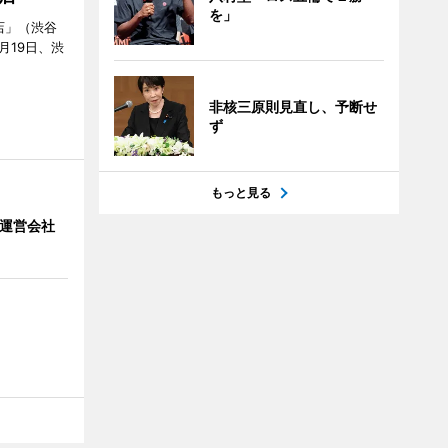
を」
店」（渋谷
7月19日、渋
非核三原則見直し、予断せ
ず
もっと見る
」 運営会社