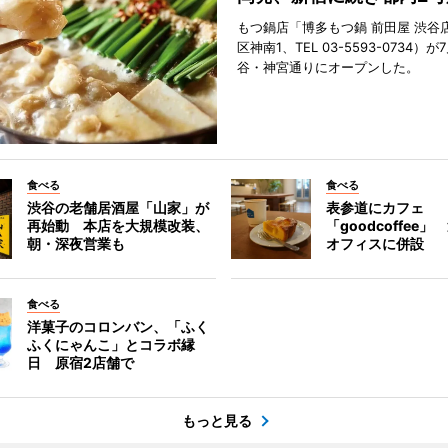
もつ鍋店「博多もつ鍋 前田屋 渋谷
区神南1、TEL 03-5593-0734）が
谷・神宮通りにオープンした。
食べる
食べる
渋谷の老舗居酒屋「山家」が
表参道にカフェ
再始動 本店を大規模改装、
「goodcoffee
朝・深夜営業も
オフィスに併設
食べる
洋菓子のコロンバン、「ふく
ふくにゃんこ」とコラボ縁
日 原宿2店舗で
もっと見る