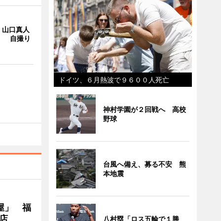
・山口真人
Y」 自撮り
ドイツ、６月熱波で９６００人死亡
神村学園が２回戦へ 高校
野球
台風へ備え、募る不安 熊
本地震
屋」 福
店
八村塁「ロス五輪で１勝