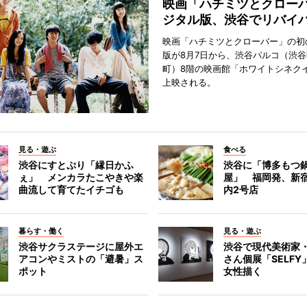
映画「ハチミツとクロー
ジタル版、渋谷でリバイ
映画「ハチミツとクローバー」の初
版が8月7日から、渋谷パルコ（渋
町）8階の映画館「ホワイトシネク
上映される。
見る・遊ぶ
食べる
渋谷にすとぷり「縁日かふ
渋谷に「博多もつ鍋
ぇ」 メンカラたこやきや楽
屋」 福岡発、新
曲流して育てたイチゴも
内2号店
暮らす・働く
見る・遊ぶ
渋谷サクラステージに屋外エ
渋谷で現代美術家
アコンやミストの「避暑」ス
さん個展「SELF
ポット
女性描く