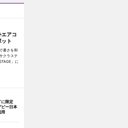
外エアコ
ポット
で暑さを和
サクラステ
TAGE」に
ドに限定
グビー日本
利用