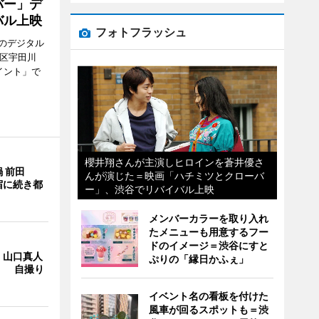
バー」デ
バル上映
フォトフラッシュ
のデジタル
谷区宇田川
イント」で
櫻井翔さんが主演しヒロインを蒼井優さ
 前田
んが演じた＝映画「ハチミツとクローバ
宿に続き都
ー」、渋谷でリバイバル上映
メンバーカラーを取り入れ
たメニューも用意するフー
ドのイメージ＝渋谷にすと
・山口真人
ぷりの「縁日かふぇ」
Y」 自撮り
イベント名の看板を付けた
風車が回るスポットも＝渋