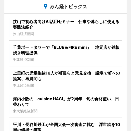
みん経トピックス
狭山で初心者向けAI活用セミナー 仕事や暮らしに使える
実践法紹介
狭山経済新聞
千葉ポートタワーで「BLUE＆FIRE mini」 地元店が鉄板
焼き料理提供
千葉経済新聞
上里町の児童生徒16人が町長らと意見交換 議場で町への
提案、再質問も
本庄経済新聞
河内小阪の「cuisine HAGI」が2周年 旬の食材使い、日
替わりで
東大阪経済新聞
平川・長谷川鉄工が全国大会一次審査に挑む 浮世絵を10
層の鋼板で再現