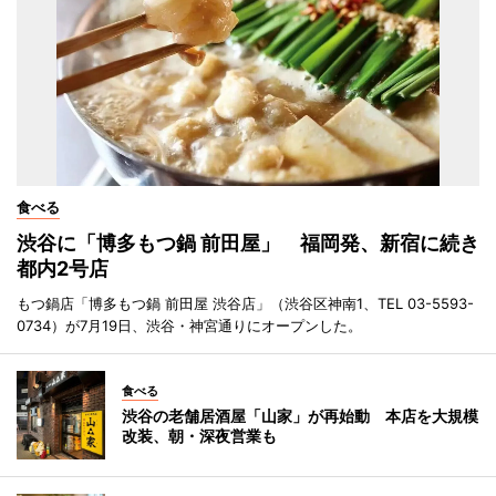
食べる
渋谷に「博多もつ鍋 前田屋」 福岡発、新宿に続き
都内2号店
もつ鍋店「博多もつ鍋 前田屋 渋谷店」（渋谷区神南1、TEL 03-5593-
0734）が7月19日、渋谷・神宮通りにオープンした。
食べる
渋谷の老舗居酒屋「山家」が再始動 本店を大規模
改装、朝・深夜営業も