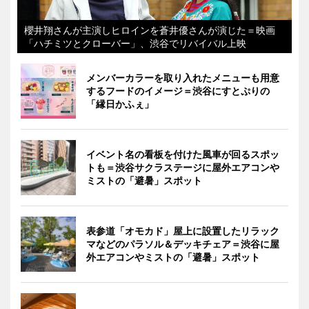
櫻井翔さんが主演しヒロインを蒼井優さんが演じた＝映画
「ハチミツとクローバー」、渋谷でリバイバル上映
メンバーカラーを取り入れたメニューも用意
するフードのイメージ＝渋谷にすとぷりの
「縁日かふぇ」
イベント名の看板を付けた風車が回るスポッ
トも＝渋谷サクラステージに屋外エアコンや
ミストの「避暑」スポット
表参道「オモカド」屋上に設置したリラック
マなどのパラソル＆デッキチェア＝渋谷に屋
外エアコンやミストの「避暑」スポット