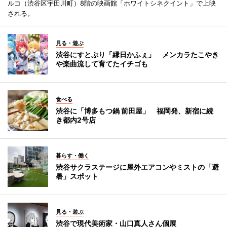
ルコ（渋谷区宇田川町）8階の映画館「ホワイトシネクイント」で上映
される。
見る・遊ぶ
渋谷にすとぷり「縁日かふぇ」 メンカラたこやき
や楽曲流して育てたイチゴも
食べる
渋谷に「博多もつ鍋 前田屋」 福岡発、新宿に続
き都内2号店
暮らす・働く
渋谷サクラステージに屋外エアコンやミストの「避
暑」スポット
見る・遊ぶ
渋谷で現代美術家・山口真人さん個展