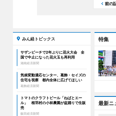
前の
みん経トピックス
特集
サザンビーチで2年ぶりに花火大会 全
国で中止になった花火玉も再利用
湘南経済新聞
気候変動適応センター、葛飾・セイズの
住宅を視察 都内全体に広げてほしい
葛飾経済新聞
トマトのクラフトビール「ねばとエー
最新ニ
ル」 根羽村の小林農園が盆踊りで生販
売
飯田経済新聞