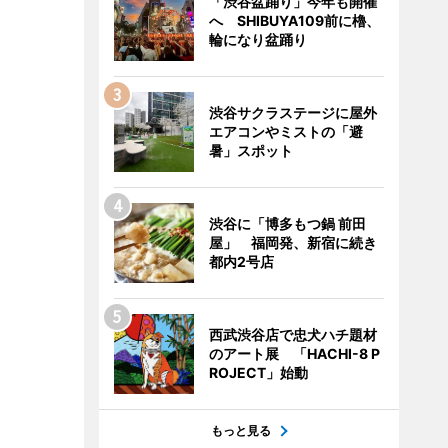
「渋谷盆踊り」今年も開催
へ SHIBUYA109前に櫓、
輪になり盆踊り
渋谷サクラステージに屋外
エアコンやミストの「避
暑」スポット
渋谷に「博多もつ鍋 前田
屋」 福岡発、新宿に続き
都内2号店
西武渋谷店で忠犬ハチ題材
のアート展 「HACHI-8 P
ROJECT」始動
もっと見る