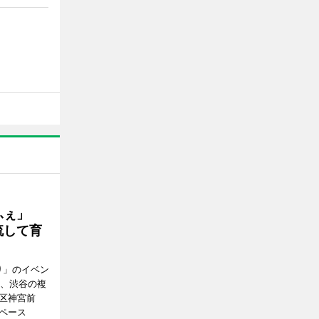
かふぇ」
流して育
り」のイベン
日、渋谷の複
谷区神宮前
ペース