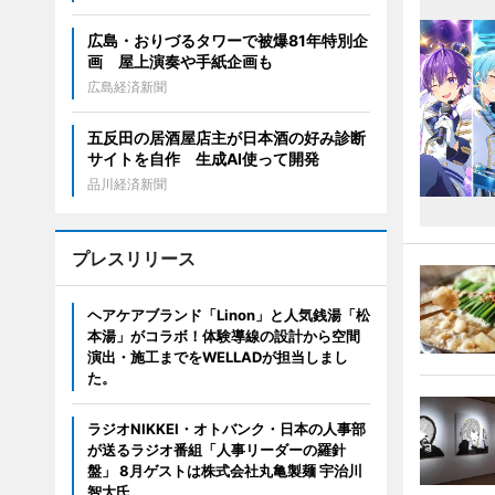
広島・おりづるタワーで被爆81年特別企
画 屋上演奏や手紙企画も
広島経済新聞
五反田の居酒屋店主が日本酒の好み診断
サイトを自作 生成AI使って開発
品川経済新聞
プレスリリース
ヘアケアブランド「Linon」と人気銭湯「松
本湯」がコラボ！体験導線の設計から空間
演出・施工までをWELLADが担当しまし
た。
ラジオNIKKEI・オトバンク・日本の人事部
が送るラジオ番組「人事リーダーの羅針
盤」 8月ゲストは株式会社丸亀製麺 宇治川
智大氏