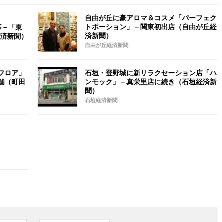
自由が丘に豪アロマ＆コスメ「パーフェク
トポーション」－関東初出店（自由が丘経
幕－「東
済新聞）
済新聞）
自由が丘経済新聞
ーフロア」
石垣・登野城に新リラクセーション店「ハ
舗（町田
ンモック」－真栄里店に続き（石垣経済新
聞）
石垣経済新聞