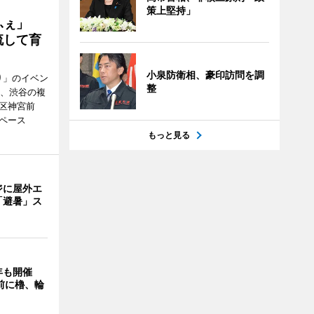
策上堅持」
かふぇ」
流して育
小泉防衛相、豪印訪問を調
り」のイベン
整
日、渋谷の複
谷区神宮前
ペース
もっと見る
ジに屋外エ
「避暑」ス
年も開催
9前に櫓、輪