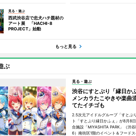
見る・遊ぶ
西武渋谷店で忠犬ハチ題材の
アート展 「HACHI-8
PROJECT」始動
もっと見る
遊ぶ
見る・遊ぶ
渋谷にすとぷり「縁日
メンカラたこやきや楽曲
てたイチゴも
2.5次元アイドルグループ「すとぷ
ト「すとぷり縁日かふぇ」が8月8
合施設「MIYASHITA PARK」（渋
6）南街区1階のイベント＆フードス