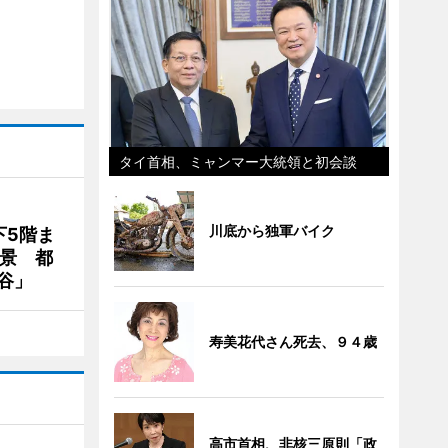
タイ首相、ミャンマー大統領と初会談
川底から独軍バイク
下5階ま
夜景 都
谷」
寿美花代さん死去、９４歳
高市首相、非核三原則「政