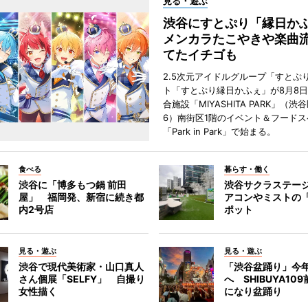
見る・遊ぶ
渋谷にすとぷり「縁日
メンカラたこやきや楽曲
てたイチゴも
2.5次元アイドルグループ「すとぷ
ト「すとぷり縁日かふぇ」が8月8
合施設「MIYASHITA PARK」（渋
6）南街区1階のイベント＆フードス
「Park in Park」で始まる。
食べる
暮らす・働く
渋谷に「博多もつ鍋 前田
渋谷サクラステー
屋」 福岡発、新宿に続き都
アコンやミストの
内2号店
ポット
見る・遊ぶ
見る・遊ぶ
渋谷で現代美術家・山口真人
「渋谷盆踊り」今
さん個展「SELFY」 自撮り
へ SHIBUYA10
女性描く
になり盆踊り