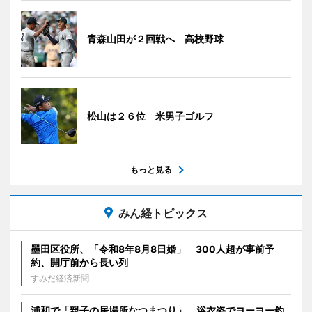
青森山田が２回戦へ 高校野球
松山は２６位 米男子ゴルフ
もっと見る
みん経トピックス
墨田区役所、「令和8年8月8日婚」 300人超が事前予
約、開庁前から長い列
すみだ経済新聞
浦和で「親子の居場所なつまつり」 浴衣姿でヨーヨー釣