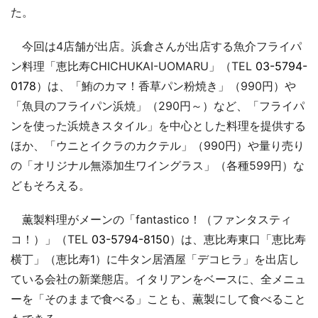
た。
今回は4店舗が出店。浜倉さんが出店する魚介フライパ
ン料理「恵比寿CHICHUKAI-UOMARU」（TEL
03-5794-
0178
）は、「鮪のカマ！香草パン粉焼き」（990円）や
「魚貝のフライパン浜焼」（290円～）など、「フライパ
ンを使った浜焼きスタイル」を中心とした料理を提供する
ほか、「ウニとイクラのカクテル」（990円）や量り売り
の「オリジナル無添加生ワイングラス」（各種599円）な
どもそろえる。
薫製料理がメーンの「fantastico！（ファンタスティ
コ！）」（TEL
03-5794-8150
）は、恵比寿東口「恵比寿
横丁」（恵比寿1）に牛タン居酒屋「デコヒラ」を出店し
ている会社の新業態店。イタリアンをベースに、全メニュ
ーを「そのままで食べる」ことも、薫製にして食べること