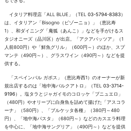
もできる。
イタリア料理店「ALL BLUE」（TEL
03-5794-8383
）
は、イタリアン「Bisogno（ビゾーニョ）」（恵比寿
1）、和ダイニング「庵狐（あんこ）」などを手がけるス
タジオニーズ（品川区）が出店。「アクアパッツア」（1
人前800円）や「鮮魚グリル」（600円～）のほか、スプ
マンテ（490円～）、グラスワイン（490円～）などを提
供する。
「スペインバル ガポス」（恵比寿西1）のオーナーが新
規出店するのは「地中海バルクアトロ」（TEL
03-3714-
9196
）。塩タラとジャガイモのコロッケ「ブニュエロ」
（480円）やオリーブに白身魚を詰めて揚げた「アスコラ
ーナ」（580円）、「ブルケッタ各種」（380円～480
円）、「地中海パスタ」（680円～）などのカスエラ料理
を中心に、「地中海サングリア」（490円～）などを提供