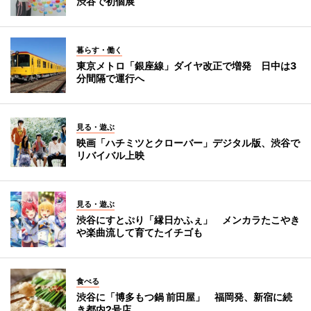
渋谷で初個展
暮らす・働く
東京メトロ「銀座線」ダイヤ改正で増発 日中は3
分間隔で運行へ
見る・遊ぶ
映画「ハチミツとクローバー」デジタル版、渋谷で
リバイバル上映
見る・遊ぶ
渋谷にすとぷり「縁日かふぇ」 メンカラたこやき
や楽曲流して育てたイチゴも
食べる
渋谷に「博多もつ鍋 前田屋」 福岡発、新宿に続
き都内2号店