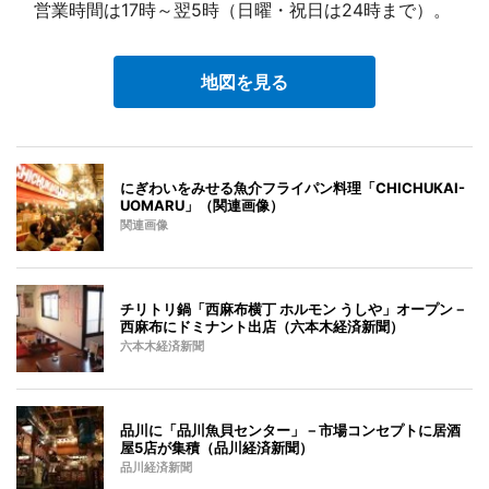
営業時間は17時～翌5時（日曜・祝日は24時まで）。
地図を見る
にぎわいをみせる魚介フライパン料理「CHICHUKAI-
UOMARU」（関連画像）
関連画像
チリトリ鍋「西麻布横丁 ホルモン うしや」オープン－
西麻布にドミナント出店（六本木経済新聞）
六本木経済新聞
品川に「品川魚貝センター」－市場コンセプトに居酒
屋5店が集積（品川経済新聞）
品川経済新聞