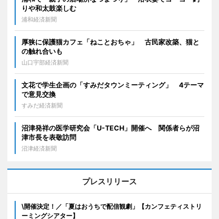
りや和太鼓楽しむ
浦和経済新聞
厚狭に保護猫カフェ「ねことおちゃ」 古民家改築、猫と
の触れ合いも
山口宇部経済新聞
文花で学生企画の「すみだタウンミーティング」 4テーマ
で意見交換
すみだ経済新聞
沼津発祥の医学研究会「U-TECH」開催へ 関係者らが沼
津市長を表敬訪問
沼津経済新聞
プレスリリース
\開催決定！／「夏はおうちで配信観劇」【カンフェティストリ
ーミングシアター】