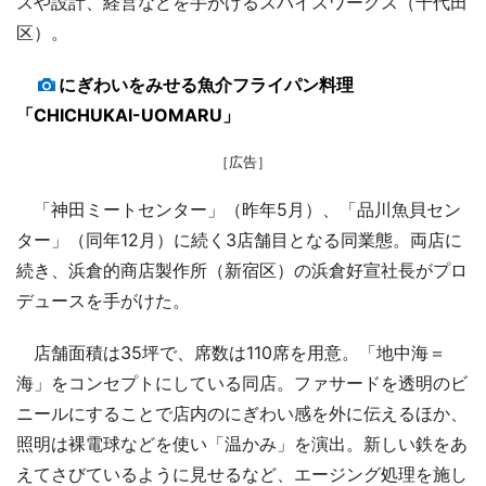
スや設計、経営などを手がけるスパイスワークス（千代田
区）。
にぎわいをみせる魚介フライパン料理
「CHICHUKAI-UOMARU」
［広告］
「神田ミートセンター」（昨年5月）、「品川魚貝セン
ター」（同年12月）に続く3店舗目となる同業態。両店に
続き、浜倉的商店製作所（新宿区）の浜倉好宣社長がプロ
デュースを手がけた。
店舗面積は35坪で、席数は110席を用意。「地中海＝
海」をコンセプトにしている同店。ファサードを透明のビ
ニールにすることで店内のにぎわい感を外に伝えるほか、
照明は裸電球などを使い「温かみ」を演出。新しい鉄をあ
えてさびているように見せるなど、エージング処理を施し