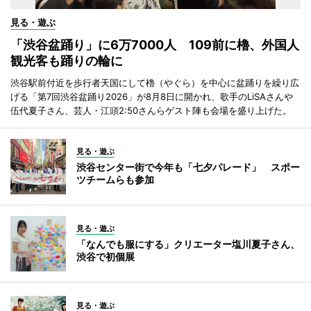
見る・遊ぶ
「渋谷盆踊り」に6万7000人 109前に櫓、外国人
観光客も踊りの輪に
渋谷駅前付近を歩行者天国にして櫓（やぐら）を中心に盆踊りを繰り広
げる「第7回渋谷盆踊り2026」が8月8日に開かれ、歌手のLiSAさんや
伍代夏子さん、芸人・江頭2:50さんらゲスト陣も会場を盛り上げた。
見る・遊ぶ
渋谷センター街で今年も「七夕パレード」 スポー
ツチームらも参加
見る・遊ぶ
「なんでも服にする」クリエーター塩川夏子さん、
渋谷で初個展
見る・遊ぶ