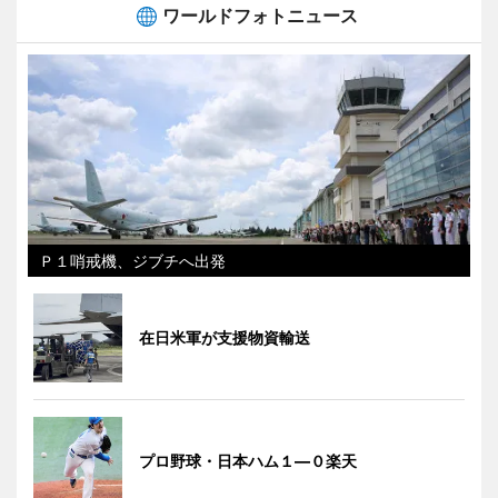
ワールドフォトニュース
Ｐ１哨戒機、ジブチへ出発
在日米軍が支援物資輸送
プロ野球・日本ハム１―０楽天