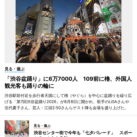
見る・遊ぶ
「渋谷盆踊り」に6万7000人 109前に櫓、外国人
観光客も踊りの輪に
渋谷駅前付近を歩行者天国にして櫓（やぐら）を中心に盆踊りを繰り広
げる「第7回渋谷盆踊り2026」が8月8日に開かれ、歌手のLiSAさんや
伍代夏子さん、芸人・江頭2:50さんらゲスト陣も会場を盛り上げた。
見る・遊ぶ
渋谷センター街で今年も「七夕パレード」 スポー