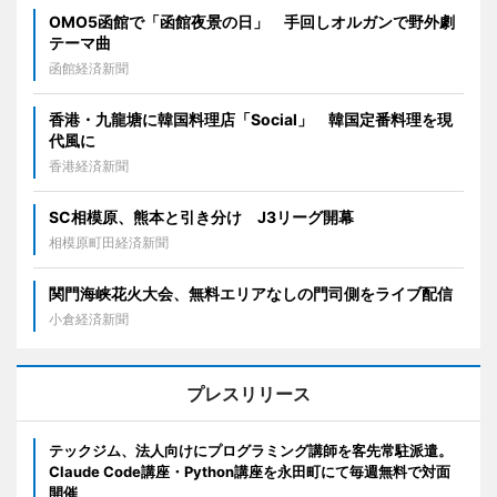
OMO5函館で「函館夜景の日」 手回しオルガンで野外劇
テーマ曲
函館経済新聞
香港・九龍塘に韓国料理店「Social」 韓国定番料理を現
代風に
香港経済新聞
SC相模原、熊本と引き分け J3リーグ開幕
相模原町田経済新聞
関門海峡花火大会、無料エリアなしの門司側をライブ配信
小倉経済新聞
プレスリリース
テックジム、法人向けにプログラミング講師を客先常駐派遣。
Claude Code講座・Python講座を永田町にて毎週無料で対面
開催