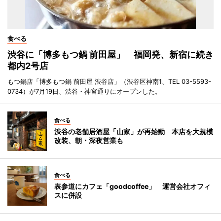
食べる
渋谷に「博多もつ鍋 前田屋」 福岡発、新宿に続き
都内2号店
もつ鍋店「博多もつ鍋 前田屋 渋谷店」（渋谷区神南1、TEL 03-5593-
0734）が7月19日、渋谷・神宮通りにオープンした。
食べる
渋谷の老舗居酒屋「山家」が再始動 本店を大規模
改装、朝・深夜営業も
食べる
表参道にカフェ「goodcoffee」 運営会社オフィ
スに併設