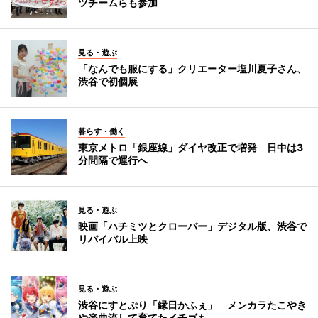
ツチームらも参加
見る・遊ぶ
「なんでも服にする」クリエーター塩川夏子さん、
渋谷で初個展
暮らす・働く
東京メトロ「銀座線」ダイヤ改正で増発 日中は3
分間隔で運行へ
見る・遊ぶ
映画「ハチミツとクローバー」デジタル版、渋谷で
リバイバル上映
見る・遊ぶ
渋谷にすとぷり「縁日かふぇ」 メンカラたこやき
や楽曲流して育てたイチゴも