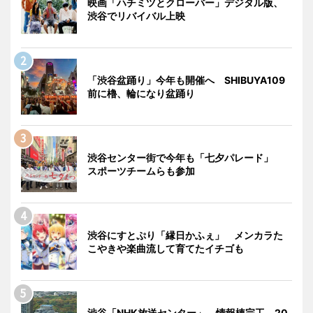
映画「ハチミツとクローバー」デジタル版、
渋谷でリバイバル上映
「渋谷盆踊り」今年も開催へ SHIBUYA109
前に櫓、輪になり盆踊り
渋谷センター街で今年も「七夕パレード」
スポーツチームらも参加
渋谷にすとぷり「縁日かふぇ」 メンカラた
こやきや楽曲流して育てたイチゴも
渋谷「NHK放送センター」、情報棟完工 20