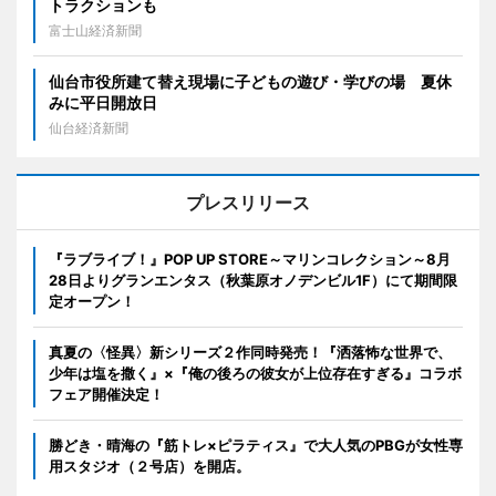
トラクションも
富士山経済新聞
仙台市役所建て替え現場に子どもの遊び・学びの場 夏休
みに平日開放日
仙台経済新聞
プレスリリース
『ラブライブ！』POP UP STORE～マリンコレクション～8月
28日よりグランエンタス（秋葉原オノデンビル1F）にて期間限
定オープン！
真夏の〈怪異〉新シリーズ２作同時発売！『洒落怖な世界で、
少年は塩を撒く』×『俺の後ろの彼女が上位存在すぎる』コラボ
フェア開催決定！
勝どき・晴海の『筋トレ×ピラティス』で大人気のPBGが女性専
用スタジオ（２号店）を開店。