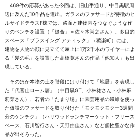
469件の応募があった今回は、旧山手通り、中目黒駅周
辺に及んだ10作品を選出。ガラスのファサードが特徴のヒ
ルサイドテラスF棟では、路面と建物内をつなぐような作
りのベンチを設置（「縫合」＝佐々木尚之さん）。多目的
スペース「プラスイング アティック」（猿楽町）には、
建物を人物の顔に見立てて屋上に1万2千本のワイヤーによ
る「髪の毛」を設置した高橋寛さんの作品「他知人」も出
現している。
そのほか本物の土を階段にはり付けて「地層」を表現し
た「代官山ローム層」（中目黒GT、小林祐さん・小林麻
莉菜さん）、若者の「たまり場」に園芸用品の繊維を使っ
た仮設のファサードを取り付けた「モクモクモクー3週間
分のケンチク」（ハリウッドランチマーケット・フリース
ペース、石川智行さん・天野由佳さん）など個性豊かな作
品が出そろった。