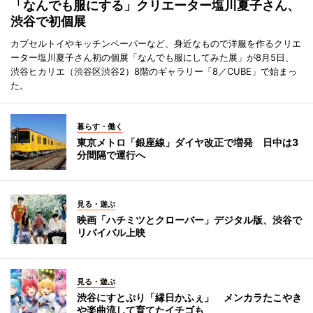
「なんでも服にする」クリエーター塩川夏子さん、
渋谷で初個展
カプセルトイやキッチンペーパーなど、身近なもので洋服を作るクリエ
ーター塩川夏子さん初の個展「なんでも服にしてみた展」が8月5日、
渋谷ヒカリエ（渋谷区渋谷2）8階のギャラリー「8／CUBE」で始まっ
た。
暮らす・働く
東京メトロ「銀座線」ダイヤ改正で増発 日中は3
分間隔で運行へ
見る・遊ぶ
映画「ハチミツとクローバー」デジタル版、渋谷で
リバイバル上映
見る・遊ぶ
渋谷にすとぷり「縁日かふぇ」 メンカラたこやき
や楽曲流して育てたイチゴも