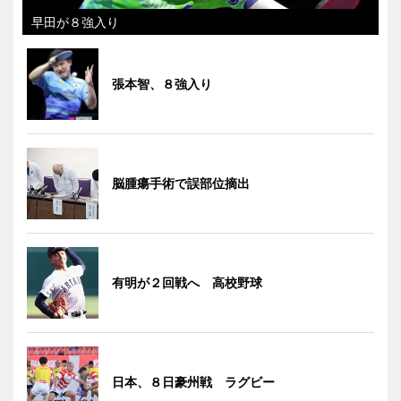
早田が８強入り
張本智、８強入り
脳腫瘍手術で誤部位摘出
有明が２回戦へ 高校野球
日本、８日豪州戦 ラグビー