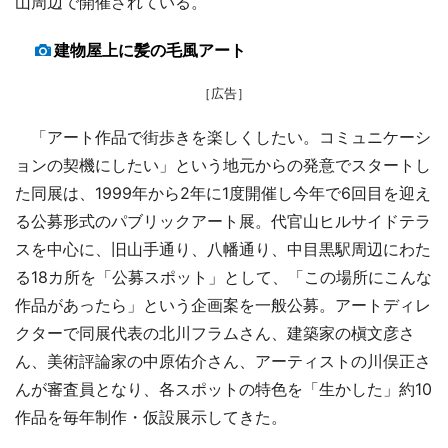
山周辺で開催されている。
建物屋上に髪の毛風アート
［広告］
「アート作品で街歩きを楽しくしたい。コミュニケーシ
ョンの契機にしたい」という地元からの発意でスタートし
た同展は、1999年から2年に1度開催し今年で6回目を迎え
る公募形式のパブリックアート展。代官山ヒルサイドテラ
スを中心に、旧山手通り、八幡通り、中目黒駅周辺にわた
る18カ所を「公募スポット」として、「この場所にこんな
作品があったら」という企画案を一般公募。アートディレ
クターで同展代表の北川フラムさん、建築家の槇文彦さ
ん、美術評論家の中原佑介さん、アーティストの川俣正さ
んが審査員となり、各スポットの特色を「生かした」約10
作品を毎年制作・仮設展示してきた。