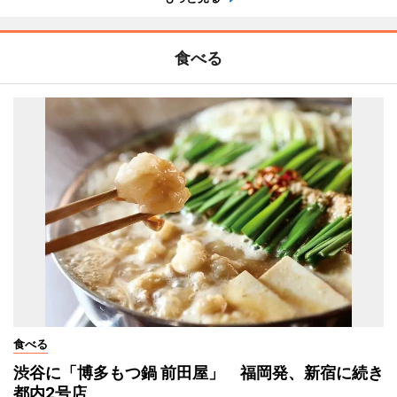
食べる
食べる
渋谷に「博多もつ鍋 前田屋」 福岡発、新宿に続き
都内2号店