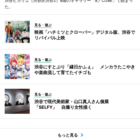
渋谷ヒカリエ（渋谷区渋谷2）8階のギャラリー「8／CUBE」で始まっ
た。
見る・遊ぶ
映画「ハチミツとクローバー」デジタル版、渋谷で
リバイバル上映
見る・遊ぶ
渋谷にすとぷり「縁日かふぇ」 メンカラたこやき
や楽曲流して育てたイチゴも
見る・遊ぶ
渋谷で現代美術家・山口真人さん個展
「SELFY」 自撮り女性描く
もっと見る