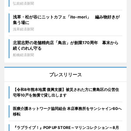
弘前経済新聞
浅草・松が谷にニットカフェ「ito-mori」 編み物好きが
集う場に
浅草経済新聞
北習志野の老舗精肉店「鳥吉」が創業170周年 幕末から
続くのれん守る
船橋経済新聞
プレスリリース
【令和8年熊本地震 復興支援】被災された方に豊島区の公営住
宅等10戸を無償で貸し出します
医療介護ネットワーク協同組合 本店事務所をサンシャイン60へ
移転
『ラブライブ！』POP UP STORE～マリンコレクション～8月