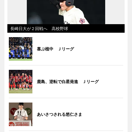
長崎日大が２回戦へ 高校野球
喜ぶ植中 Ｊリーグ
鹿島、逆転で白星発進 Ｊリーグ
あいさつされる悠仁さま