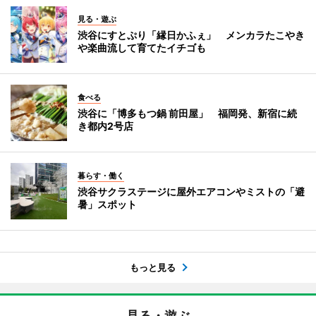
見る・遊ぶ
渋谷にすとぷり「縁日かふぇ」 メンカラたこやき
や楽曲流して育てたイチゴも
食べる
渋谷に「博多もつ鍋 前田屋」 福岡発、新宿に続
き都内2号店
暮らす・働く
渋谷サクラステージに屋外エアコンやミストの「避
暑」スポット
もっと見る
見る・遊ぶ