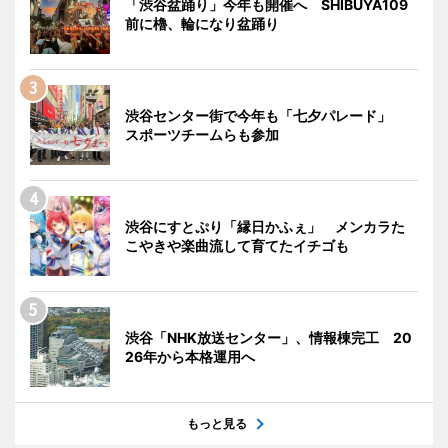
「渋谷盆踊り」今年も開催へ SHIBUYA109
前に櫓、輪になり盆踊り
渋谷センター街で今年も「七夕パレード」
スポーツチームらも参加
渋谷にすとぷり「縁日かふぇ」 メンカラた
こやきや楽曲流して育てたイチゴも
渋谷「NHK放送センター」、情報棟完工 20
26年から本格運用へ
もっと見る