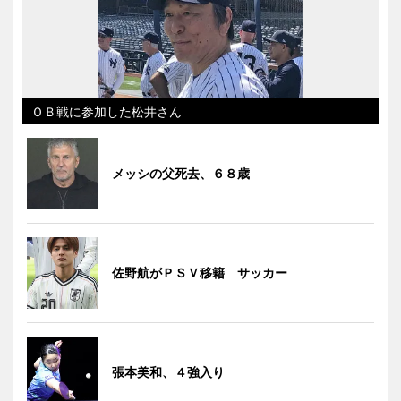
ＯＢ戦に参加した松井さん
メッシの父死去、６８歳
佐野航がＰＳＶ移籍 サッカー
張本美和、４強入り