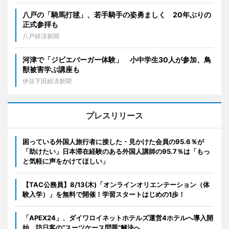
八戸の「騎馬打毬」、若手騎手の姿勇ましく 20年ぶりの
正式参拝も
八戸経済新聞
河津で「ジビエバーガー体験」 小中学生30人が参加、鳥
獣被害学ぶ講座も
伊豆下田経済新聞
プレスリリース
困っている外国人旅行者に接した・見かけた会員の95.6％が
「助けたい」日本滞在経験のある外国人講師の95.7％は「もっ
と気軽に声をかけてほしい」
【TAC公務員】8/13(木)「オンラインオリエンテーション（体
験入学）」を無料で開催！学習スタートはじめの1歩！
「APEX24」、ダイワロイネットホテルズ運営4ホテルへ導入開
始 訪日客の“スーツケース問題”解決へ