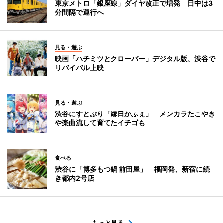
東京メトロ「銀座線」ダイヤ改正で増発 日中は3
分間隔で運行へ
見る・遊ぶ
映画「ハチミツとクローバー」デジタル版、渋谷で
リバイバル上映
見る・遊ぶ
渋谷にすとぷり「縁日かふぇ」 メンカラたこやき
や楽曲流して育てたイチゴも
食べる
渋谷に「博多もつ鍋 前田屋」 福岡発、新宿に続
き都内2号店
もっと見る