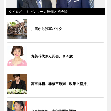
タイ首相、ミャンマー大統領と初会談
川底から独軍バイク
寿美花代さん死去、９４歳
高市首相、非核三原則「政策上堅持」