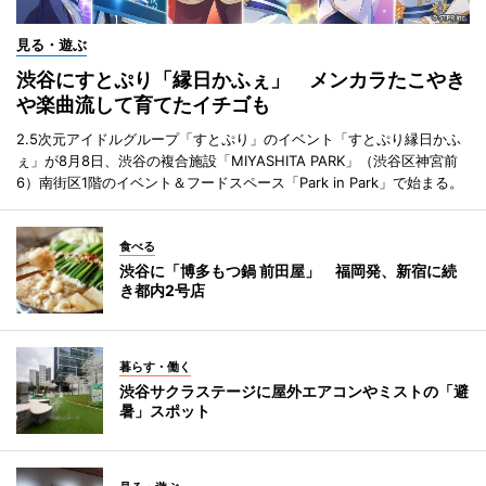
見る・遊ぶ
渋谷にすとぷり「縁日かふぇ」 メンカラたこやき
や楽曲流して育てたイチゴも
2.5次元アイドルグループ「すとぷり」のイベント「すとぷり縁日かふ
ぇ」が8月8日、渋谷の複合施設「MIYASHITA PARK」（渋谷区神宮前
6）南街区1階のイベント＆フードスペース「Park in Park」で始まる。
食べる
渋谷に「博多もつ鍋 前田屋」 福岡発、新宿に続
き都内2号店
暮らす・働く
渋谷サクラステージに屋外エアコンやミストの「避
暑」スポット