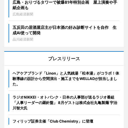
広島・おりづるタワーで被爆81年特別企画 屋上演奏や手
紙企画も
広島経済新聞
五反田の居酒屋店主が日本酒の好み診断サイトを自作 生
成AI使って開発
品川経済新聞
プレスリリース
ヘアケアブランド「Linon」と人気銭湯「松本湯」がコラボ！体
験導線の設計から空間演出・施工までをWELLADが担当しまし
た。
ラジオNIKKEI・オトバンク・日本の人事部が送るラジオ番組
「人事リーダーの羅針盤」 8月ゲストは株式会社丸亀製麺 宇治
川智大氏
フィリップ証券主催「Club Chemistry」に登壇