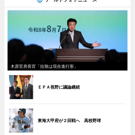
木原官房長官「拉致は現在進行形」
ＥＰＡ視野に議論継続
東海大甲府が２回戦へ 高校野球