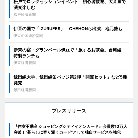
松戸でロックセッションイベント 初心者歓迎、大音量で
演奏楽しむ
松戸経済新聞
伊豆の国で「IZURUFES」 CHEHONら出演、地元勢も
伊豆の国経済新聞
伊東の宿・グランベール伊豆で「旅するお茶会」台湾編
特製ランチも
伊東経済新聞
飯田線大学、飯田線缶バッジ第2弾「開運セット」など5種
発売
飯田経済新聞
プレスリリース
『住友不動産 ショッピングシティイオンカード』会員数10万人
突破！“暮らしに寄り添うカード”として独自サービスを強化