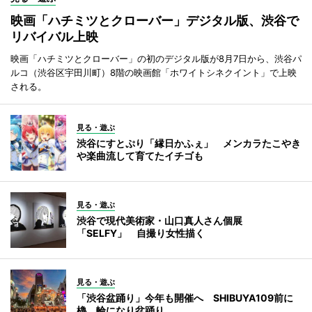
映画「ハチミツとクローバー」デジタル版、渋谷で
リバイバル上映
映画「ハチミツとクローバー」の初のデジタル版が8月7日から、渋谷パ
ルコ（渋谷区宇田川町）8階の映画館「ホワイトシネクイント」で上映
される。
見る・遊ぶ
渋谷にすとぷり「縁日かふぇ」 メンカラたこやき
や楽曲流して育てたイチゴも
見る・遊ぶ
渋谷で現代美術家・山口真人さん個展
「SELFY」 自撮り女性描く
見る・遊ぶ
「渋谷盆踊り」今年も開催へ SHIBUYA109前に
櫓、輪になり盆踊り