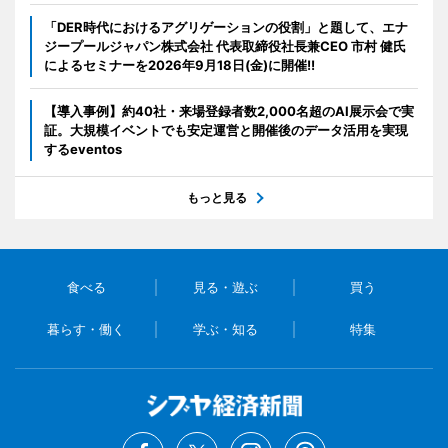
「DER時代におけるアグリゲーションの役割」と題して、エナ
ジープールジャパン株式会社 代表取締役社長兼CEO 市村 健氏
によるセミナーを2026年9月18日(金)に開催!!
【導入事例】約40社・来場登録者数2,000名超のAI展示会で実
証。大規模イベントでも安定運営と開催後のデータ活用を実現
するeventos
もっと見る
食べる
見る・遊ぶ
買う
暮らす・働く
学ぶ・知る
特集