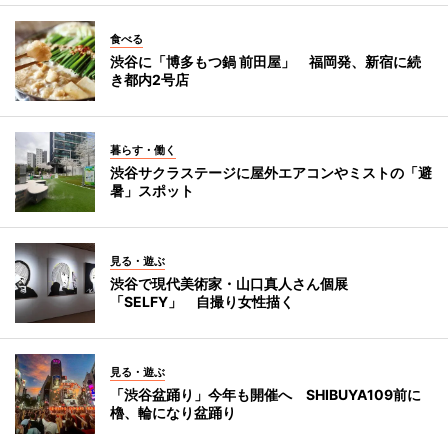
食べる
渋谷に「博多もつ鍋 前田屋」 福岡発、新宿に続
き都内2号店
暮らす・働く
渋谷サクラステージに屋外エアコンやミストの「避
暑」スポット
見る・遊ぶ
渋谷で現代美術家・山口真人さん個展
「SELFY」 自撮り女性描く
見る・遊ぶ
「渋谷盆踊り」今年も開催へ SHIBUYA109前に
櫓、輪になり盆踊り