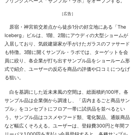
プリングスペース「サンプル・ラボ」をオープンする。
［広告］
原宿・神宮前交差点から徒歩1分の好立地にある「The
Iceberg」ビルは、1階、2階にアウディの大型ショームが
入居しており、気鋭建築家が手がけたガラスのファサード
も特徴。3階に開くサンプル・ラボでは、ターゲットを会
員に絞り、各企業が打ち出すサンプル品をショールーム形
式で紹介、ユーザーの反応を商品の評価や口コミにつなげ
る狙い。
白を基調にした近未来風の空間は、総面積約100坪。各
サンプル品は企業側から調達し、「店内まるごと商品サン
プル」をコンセプトにフロア一帯に試供品を並べるとい
う。サンプル品はコスメやフード類、電化製品、通販商品
など幅広くそろえる。ユーザーは、登録費300円と年間フ
リーパス1,000円を支払い会員登録すると、各種サンプル