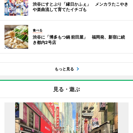
渋谷にすとぷり「縁日かふぇ」 メンカラたこやき
や楽曲流して育てたイチゴも
食べる
渋谷に「博多もつ鍋 前田屋」 福岡発、新宿に続
き都内2号店
もっと見る
見る・遊ぶ