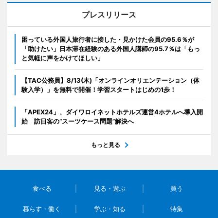
プレスリリース
困っている外国人旅行者に接した・見かけた会員の95.6％が
「助けたい」日本滞在経験のある外国人講師の95.7％は「もっ
と気軽に声をかけてほしい」
【TAC公務員】8/13(木)「オンラインオリエンテーション（体
験入学）」を無料で開催！学習スタートはじめの1歩！
「APEX24」、ダイワロイネットホテルズ運営4ホテルへ導入開
始 訪日客の“スーツケース問題”解決へ
もっと見る
食べる
見る・遊ぶ
買う
暮らす・働く
学ぶ・知る
特集