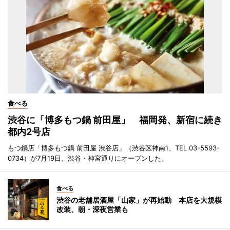
食べる
渋谷に「博多もつ鍋 前田屋」 福岡発、新宿に続き
都内2号店
もつ鍋店「博多もつ鍋 前田屋 渋谷店」（渋谷区神南1、TEL 03-5593-
0734）が7月19日、渋谷・神宮通りにオープンした。
食べる
渋谷の老舗居酒屋「山家」が再始動 本店を大規模
改装、朝・深夜営業も