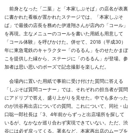
前身となった「二葉」と「本家しぶそば」の店名が表裏
に書かれた看板が置かれたステージでは、「本家しぶそ
ば」で最後の店長を務めた伊達翔さんが店内の「コール」
を再現。主なメニューのコールを書いた用紙も用意して
「コール体験」を呼びかけた。併せて、2018（平成30）
年に東急電鉄のキャラクター「のるるん」をのせたかまぼ
こを提供した縁から、ステージに「のるるん」が登場。参
加者は思い思いのポーズで記念撮影を楽しんだ。
会場内に置いた用紙で事前に受け付けた質問に答える
「しぶそば質問コーナー」では、それぞれの担当者が質問
にアドリブで答え、盛り上がりを見せた。中でも多かった
のが渋谷再出店についての質問。これについて、同社・山
口聡一郎社長は「3、4年前からずっと出店場所を探して
いるが、なかなか巡り合わず実現できていない。ただ、渋
谷には必ず戻ってくる。署名など、本家再出店のムーブを