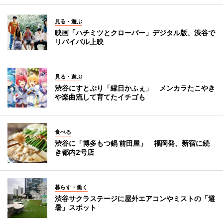
見る・遊ぶ
映画「ハチミツとクローバー」デジタル版、渋谷で
リバイバル上映
見る・遊ぶ
渋谷にすとぷり「縁日かふぇ」 メンカラたこやき
や楽曲流して育てたイチゴも
食べる
渋谷に「博多もつ鍋 前田屋」 福岡発、新宿に続
き都内2号店
暮らす・働く
渋谷サクラステージに屋外エアコンやミストの「避
暑」スポット