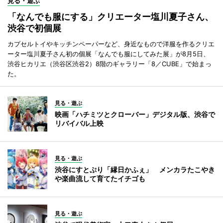
見る・遊ぶ
「なんでも服にする」クリエーター塩川夏子さん、
渋谷で初個展
カプセルトイやキッチンペーパーなど、身近なもので洋服を作るクリエ
ーター塩川夏子さん初の個展「なんでも服にしてみた展」が8月5日、
渋谷ヒカリエ（渋谷区渋谷2）8階のギャラリー「8／CUBE」で始まっ
た。
見る・遊ぶ
映画「ハチミツとクローバー」デジタル版、渋谷で
リバイバル上映
見る・遊ぶ
渋谷にすとぷり「縁日かふぇ」 メンカラたこやき
や楽曲流して育てたイチゴも
見る・遊ぶ