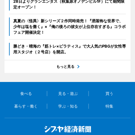
28日よりグランエンタス（秋葉原オノデンビル1F）にて期間限
定オープン！
真夏の〈怪異〉新シリーズ２作同時発売！『洒落怖な世界で、
少年は塩を撒く』×『俺の後ろの彼女が上位存在すぎる』コラボ
フェア開催決定！
勝どき・晴海の『筋トレ×ピラティス』で大人気のPBGが女性専
用スタジオ（２号店）を開店。
もっと見る
食べる
見る・遊ぶ
買う
暮らす・働く
学ぶ・知る
特集