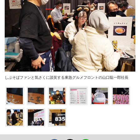
しぶそばファンと気さくに談笑する東急グルメフロントの山口聡一郎社長