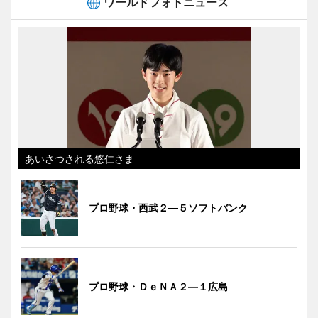
ワールドフォトニュース
あいさつされる悠仁さま
プロ野球・西武２―５ソフトバンク
プロ野球・ＤｅＮＡ２―１広島