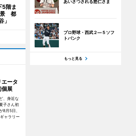
あいさつされる悠仁さま
下5階ま
夜景 都
谷」
プロ野球・西武２―５ソフ
トバンク
もっと見る
リエータ
初個展
ど、身近な
夏子さん初
が8月5日、
のギャラリー