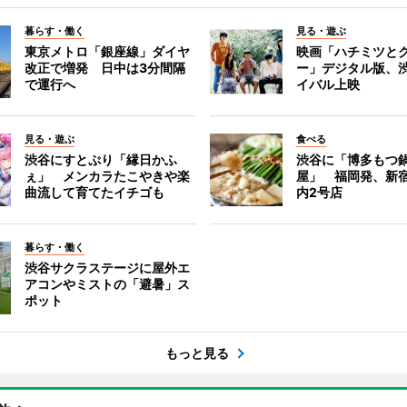
暮らす・働く
見る・遊ぶ
東京メトロ「銀座線」ダイヤ
映画「ハチミツと
改正で増発 日中は3分間隔
ー」デジタル版、
で運行へ
イバル上映
見る・遊ぶ
食べる
渋谷にすとぷり「縁日かふ
渋谷に「博多もつ鍋
ぇ」 メンカラたこやきや楽
屋」 福岡発、新
曲流して育てたイチゴも
内2号店
暮らす・働く
渋谷サクラステージに屋外エ
アコンやミストの「避暑」ス
ポット
もっと見る