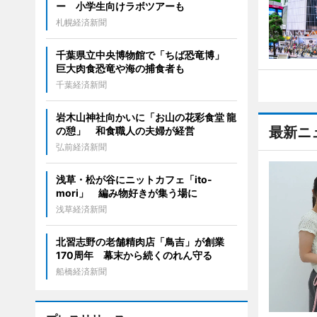
ー 小学生向けラボツアーも
札幌経済新聞
千葉県立中央博物館で「ちば恐竜博」
巨大肉食恐竜や海の捕食者も
千葉経済新聞
岩木山神社向かいに「お山の花彩食堂 龍
最新ニ
の憩」 和食職人の夫婦が経営
弘前経済新聞
浅草・松が谷にニットカフェ「ito-
mori」 編み物好きが集う場に
浅草経済新聞
北習志野の老舗精肉店「鳥吉」が創業
170周年 幕末から続くのれん守る
船橋経済新聞