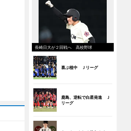
長崎日大が２回戦へ 高校野球
喜ぶ植中 Ｊリーグ
鹿島、逆転で白星発進 Ｊ
リーグ