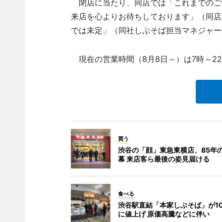
閉店に当たり、同店では「これまでのご
来店を心よりお待ちしております」（同店
では未定」（同社しぶそば担当マネジャー
現在の営業時間（8月8日～）は7時～2
買う
渋谷の「顔」東急東横店、85年
幕 来店客ら最後の姿見届ける
食べる
渋谷駅直結「本家しぶそば」が1
に値上げ 原価高騰などに伴い