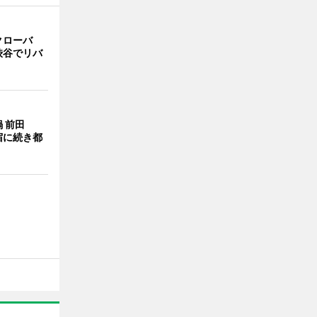
クローバ
渋谷でリバ
 前田
宿に続き都