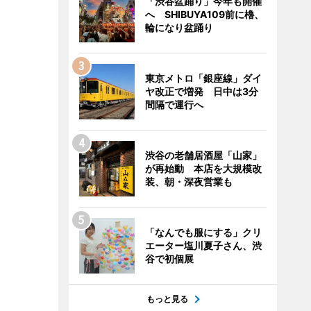
「渋谷盆踊り」今年も開催
へ SHIBUYA109前に櫓、
輪になり盆踊り
東京メトロ「銀座線」ダイ
ヤ改正で増発 日中は3分
間隔で運行へ
渋谷の老舗居酒屋「山家」
が再始動 本店を大規模改
装、朝・深夜営業も
「なんでも服にする」クリ
エーター塩川夏子さん、渋
谷で初個展
もっと見る