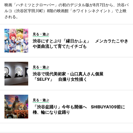
映画「ハチミツとクローバー」の初のデジタル版が8月7日から、渋谷パ
ルコ（渋谷区宇田川町）8階の映画館「ホワイトシネクイント」で上映
される。
見る・遊ぶ
渋谷にすとぷり「縁日かふぇ」 メンカラたこやき
や楽曲流して育てたイチゴも
見る・遊ぶ
渋谷で現代美術家・山口真人さん個展
「SELFY」 自撮り女性描く
見る・遊ぶ
「渋谷盆踊り」今年も開催へ SHIBUYA109前に
櫓、輪になり盆踊り