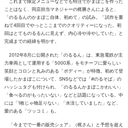
これまで限定メニューなどでも特注でかまぼこを作った
ことはなく、同店担当マネジャーの梶勝さんによると、
「のるるんのかまぼこ自体、初めて」の試み。「試作を重
ねて4回目でやっとここまでのクオリティーになった。初
回はとてものるるんに見えず、内心冷や冷やしていた」と
完成までの経緯を明かす。
2012年8月に公開された「のるるん」は、東急電鉄が主
力車両として運用する「5000系」をモチーフに愛らしい
笑顔とコロンと丸みのある「ボディー」が特徴。初めて登
場したかまぼこについて、SNSなどでは「#のるそば」の
ハッシュタグも付けられ、「のるるんかまぼこかわいい」
「食べるのがもったいない」などと話題になっている。中
には「1枚じゃ物足りない」「水没していました」など、
愛のある「ツッコミ」も。
「今までで一番の販売シェア」（梶さん）と予想を超え