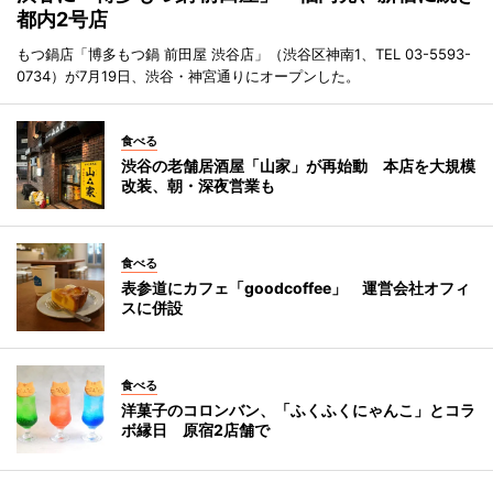
都内2号店
もつ鍋店「博多もつ鍋 前田屋 渋谷店」（渋谷区神南1、TEL 03-5593-
0734）が7月19日、渋谷・神宮通りにオープンした。
食べる
渋谷の老舗居酒屋「山家」が再始動 本店を大規模
改装、朝・深夜営業も
食べる
表参道にカフェ「goodcoffee」 運営会社オフィ
スに併設
食べる
洋菓子のコロンバン、「ふくふくにゃんこ」とコラ
ボ縁日 原宿2店舗で