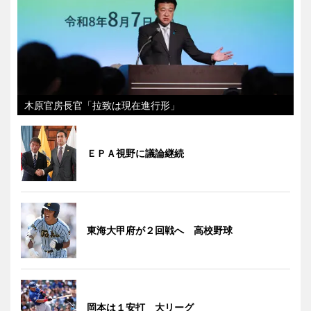
木原官房長官「拉致は現在進行形」
ＥＰＡ視野に議論継続
東海大甲府が２回戦へ 高校野球
岡本は１安打 大リーグ