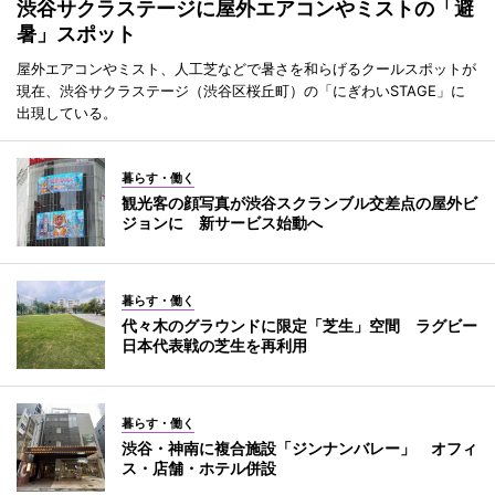
渋谷サクラステージに屋外エアコンやミストの「避
暑」スポット
屋外エアコンやミスト、人工芝などで暑さを和らげるクールスポットが
現在、渋谷サクラステージ（渋谷区桜丘町）の「にぎわいSTAGE」に
出現している。
暮らす・働く
観光客の顔写真が渋谷スクランブル交差点の屋外ビ
ジョンに 新サービス始動へ
暮らす・働く
代々木のグラウンドに限定「芝生」空間 ラグビー
日本代表戦の芝生を再利用
暮らす・働く
渋谷・神南に複合施設「ジンナンバレー」 オフィ
ス・店舗・ホテル併設