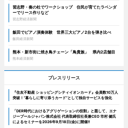
習志野・奏の杜でワークショップ 住民が育てたラベンダ
ーでリース作りなど
習志野経済新聞
飯田でピアノ演奏体験 世界三大ピアノ2台を弾き比べ
飯田経済新聞
熊本・新市街に焼き鳥チェーン「鳥貴族」 県内2店舗目
熊本経済新聞
プレスリリース
『住友不動産 ショッピングシティイオンカード』会員数10万人
突破！“暮らしに寄り添うカード”として独自サービスを強化
「DER時代におけるアグリゲーションの役割」と題して、エナ
ジープールジャパン株式会社 代表取締役社長兼CEO 市村 健氏
によるセミナーを2026年9月18日(金)に開催!!