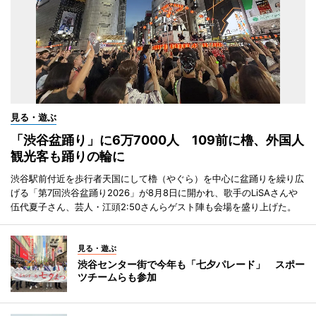
見る・遊ぶ
「渋谷盆踊り」に6万7000人 109前に櫓、外国人
観光客も踊りの輪に
渋谷駅前付近を歩行者天国にして櫓（やぐら）を中心に盆踊りを繰り広
げる「第7回渋谷盆踊り2026」が8月8日に開かれ、歌手のLiSAさんや
伍代夏子さん、芸人・江頭2:50さんらゲスト陣も会場を盛り上げた。
見る・遊ぶ
渋谷センター街で今年も「七夕パレード」 スポー
ツチームらも参加