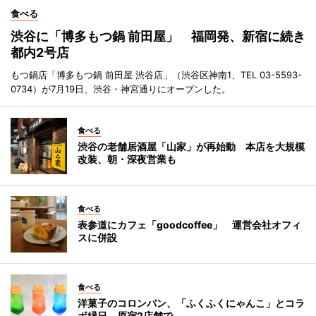
食べる
渋谷に「博多もつ鍋 前田屋」 福岡発、新宿に続き
都内2号店
もつ鍋店「博多もつ鍋 前田屋 渋谷店」（渋谷区神南1、TEL 03-5593-
0734）が7月19日、渋谷・神宮通りにオープンした。
食べる
渋谷の老舗居酒屋「山家」が再始動 本店を大規模
改装、朝・深夜営業も
食べる
表参道にカフェ「goodcoffee」 運営会社オフィ
スに併設
食べる
洋菓子のコロンバン、「ふくふくにゃんこ」とコラ
ボ縁日 原宿2店舗で