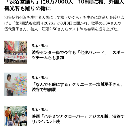
「渋谷盆踊り」に6万7000人 109前に櫓、外国人
観光客も踊りの輪に
渋谷駅前付近を歩行者天国にして櫓（やぐら）を中心に盆踊りを繰り広
げる「第7回渋谷盆踊り2026」が8月8日に開かれ、歌手のLiSAさんや
伍代夏子さん、芸人・江頭2:50さんらゲスト陣も会場を盛り上げた。
見る・遊ぶ
渋谷センター街で今年も「七夕パレード」 スポー
ツチームらも参加
見る・遊ぶ
「なんでも服にする」クリエーター塩川夏子さん、
渋谷で初個展
見る・遊ぶ
映画「ハチミツとクローバー」デジタル版、渋谷で
リバイバル上映