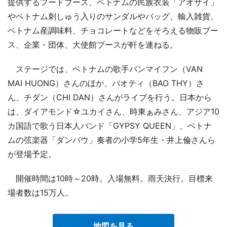
提供するフードブース、ベトナムの民族衣装「アオザイ」
やベトナム刺しゅう入りのサンダルやバッグ、輸入雑貨、
ベトナム産調味料、チョコレートなどをそろえる物販ブー
ス、企業・団体、大使館ブースが軒を連ねる。
ステージでは、ベトナムの歌手バンマイフン（VAN
MAI HUONG）さんのほか、バオティ（BAO THY）さ
ん、チダン（CHI DAN）さんがライブを行う。日本から
は、ダイアモンド☆ユカイさん、時東ぁみさん、アジア10
カ国語で歌う日本人バンド「GYPSY QUEEN」、ベトナ
ムの弦楽器「ダンバウ」奏者の小学5年生・井上倫さんら
が登場予定。
開催時間は10時～20時。入場無料。雨天決行。目標来
場者数は15万人。
地図を見る