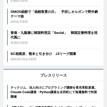
札幌経済新聞
OMO5函館で「函館夜景の日」 手回しオルガンで野外劇
テーマ曲
函館経済新聞
香港・九龍塘に韓国料理店「Social」 韓国定番料理を現
代風に
香港経済新聞
SC相模原、熊本と引き分け J3リーグ開幕
相模原町田経済新聞
プレスリリース
テックジム、法人向けにプログラミング講師を客先常駐派遣。
Claude Code講座・Python講座を永田町にて毎週無料で対面
開催