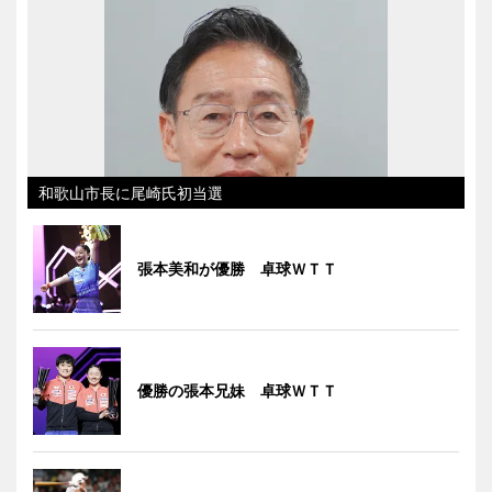
和歌山市長に尾崎氏初当選
張本美和が優勝 卓球ＷＴＴ
優勝の張本兄妹 卓球ＷＴＴ