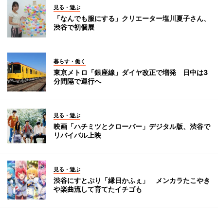
見る・遊ぶ
「なんでも服にする」クリエーター塩川夏子さん、
渋谷で初個展
暮らす・働く
東京メトロ「銀座線」ダイヤ改正で増発 日中は3
分間隔で運行へ
見る・遊ぶ
映画「ハチミツとクローバー」デジタル版、渋谷で
リバイバル上映
見る・遊ぶ
渋谷にすとぷり「縁日かふぇ」 メンカラたこやき
や楽曲流して育てたイチゴも