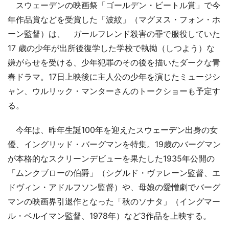
スウェーデンの映画祭「ゴールデン・ビートル賞」で今
年作品賞などを受賞した「波紋」（マグヌス・フォン・ホ
ーン監督）は、 ガールフレンド殺害の罪で服役していた
17 歳の少年が出所後復学した学校で執拗（しつよう）な
嫌がらせを受ける、少年犯罪のその後を描いたダークな青
春ドラマ。17日上映後に主人公の少年を演じたミュージシ
ャン、ウルリック・マンターさんのトークショーも予定す
る。
今年は、昨年生誕100年を迎えたスウェーデン出身の女
優、イングリッド・バーグマンを特集。19歳のバーグマン
が本格的なスクリーンデビューを果たした1935年公開の
「ムンクブローの伯爵」（シグルド・ヴァレーン監督、エ
ドヴィン・アドルフソン監督）や、母娘の愛憎劇でバーグ
マンの映画界引退作となった「秋のソナタ」（イングマー
ル・ベルイマン監督、1978年）など3作品を上映する。