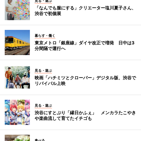
見る・遊ぶ
「なんでも服にする」クリエーター塩川夏子さん、
渋谷で初個展
暮らす・働く
東京メトロ「銀座線」ダイヤ改正で増発 日中は3
分間隔で運行へ
見る・遊ぶ
映画「ハチミツとクローバー」デジタル版、渋谷で
リバイバル上映
見る・遊ぶ
渋谷にすとぷり「縁日かふぇ」 メンカラたこやき
や楽曲流して育てたイチゴも
食べる