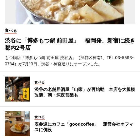
食べる
渋谷に「博多もつ鍋 前田屋」 福岡発、新宿に続き
都内2号店
もつ鍋店「博多もつ鍋 前田屋 渋谷店」（渋谷区神南1、TEL 03-5593-
0734）が7月19日、渋谷・神宮通りにオープンした。
食べる
渋谷の老舗居酒屋「山家」が再始動 本店を大規模
改装、朝・深夜営業も
食べる
表参道にカフェ「goodcoffee」 運営会社オフィ
スに併設