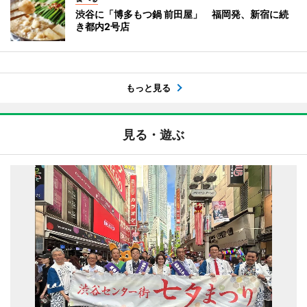
渋谷に「博多もつ鍋 前田屋」 福岡発、新宿に続
き都内2号店
もっと見る
見る・遊ぶ