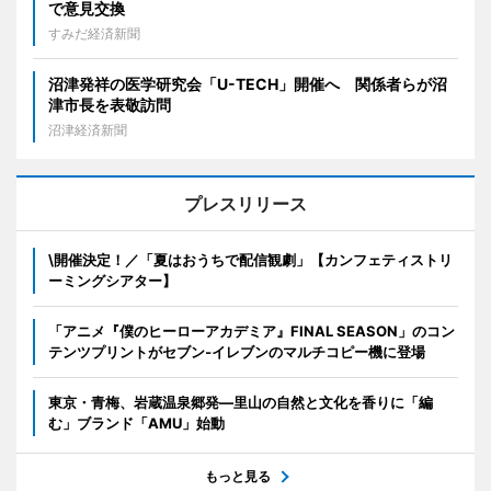
で意見交換
すみだ経済新聞
沼津発祥の医学研究会「U-TECH」開催へ 関係者らが沼
津市長を表敬訪問
沼津経済新聞
プレスリリース
\開催決定！／「夏はおうちで配信観劇」【カンフェティストリ
ーミングシアター】
「アニメ『僕のヒーローアカデミア』FINAL SEASON」のコン
テンツプリントがセブン‐イレブンのマルチコピー機に登場
東京・青梅、岩蔵温泉郷発―里山の自然と文化を香りに「編
む」ブランド「AMU」始動
もっと見る