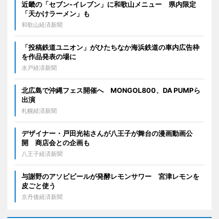
近畿の「セブン-イレブン」に和歌山メニュー 県内限定
「天かけラーメン」も
和歌山経済新聞
「投稿鉄道ユニオン」がひたちなか海浜鉄道の車内広告枠
を作品発表の場に
水戸経済新聞
北広島で沖縄フェス開催へ MONGOL800、DA PUMPら
出演
札幌経済新聞
デザイナー・戸田光祐さんが八王子が舞台の漫画動画公
開 商店会との企画も
八王子経済新聞
与謝野のアソビビールが発酵レモンサワー 宮津レモンを
皮ごと使う
京丹後経済新聞