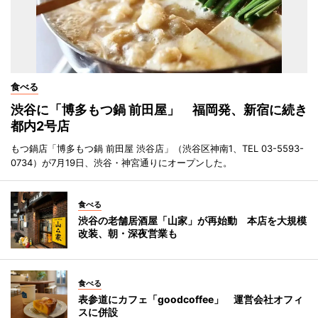
食べる
渋谷に「博多もつ鍋 前田屋」 福岡発、新宿に続き
都内2号店
もつ鍋店「博多もつ鍋 前田屋 渋谷店」（渋谷区神南1、TEL 03-5593-
0734）が7月19日、渋谷・神宮通りにオープンした。
食べる
渋谷の老舗居酒屋「山家」が再始動 本店を大規模
改装、朝・深夜営業も
食べる
表参道にカフェ「goodcoffee」 運営会社オフィ
スに併設