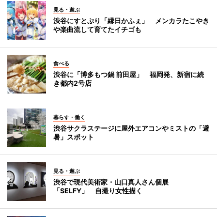
見る・遊ぶ
渋谷にすとぷり「縁日かふぇ」 メンカラたこやき
や楽曲流して育てたイチゴも
食べる
渋谷に「博多もつ鍋 前田屋」 福岡発、新宿に続
き都内2号店
暮らす・働く
渋谷サクラステージに屋外エアコンやミストの「避
暑」スポット
見る・遊ぶ
渋谷で現代美術家・山口真人さん個展
「SELFY」 自撮り女性描く