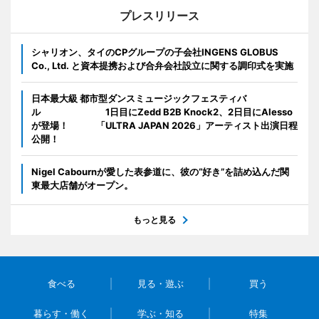
プレスリリース
シャリオン、タイのCPグループの子会社INGENS GLOBUS
Co., Ltd. と資本提携および合弁会社設立に関する調印式を実施
日本最大級 都市型ダンスミュージックフェスティバ
ル 1日目にZedd B2B Knock2、2日目にAlesso
が登場！ 「ULTRA JAPAN 2026」アーティスト出演日程
公開！
Nigel Cabournが愛した表参道に、彼の“好き”を詰め込んだ関
東最大店舗がオープン。
もっと見る
食べる
見る・遊ぶ
買う
暮らす・働く
学ぶ・知る
特集