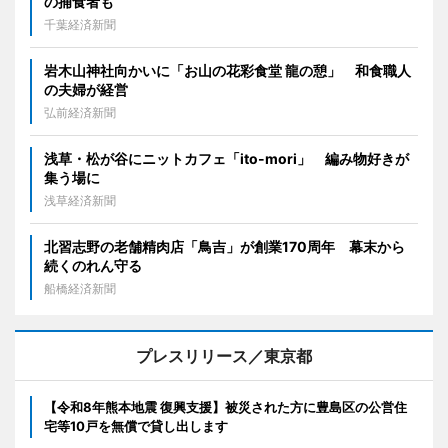
の捕食者も
千葉経済新聞
岩木山神社向かいに「お山の花彩食堂 龍の憩」 和食職人
の夫婦が経営
弘前経済新聞
浅草・松が谷にニットカフェ「ito-mori」 編み物好きが
集う場に
浅草経済新聞
北習志野の老舗精肉店「鳥吉」が創業170周年 幕末から
続くのれん守る
船橋経済新聞
プレスリリース／東京都
【令和8年熊本地震 復興支援】被災された方に豊島区の公営住
宅等10戸を無償で貸し出します