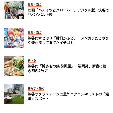
見る・遊ぶ
映画「ハチミツとクローバー」デジタル版、渋谷で
リバイバル上映
見る・遊ぶ
渋谷にすとぷり「縁日かふぇ」 メンカラたこやき
や楽曲流して育てたイチゴも
食べる
渋谷に「博多もつ鍋 前田屋」 福岡発、新宿に続
き都内2号店
暮らす・働く
渋谷サクラステージに屋外エアコンやミストの「避
暑」スポット