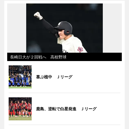
長崎日大が２回戦へ 高校野球
喜ぶ植中 Ｊリーグ
鹿島、逆転で白星発進 Ｊリーグ