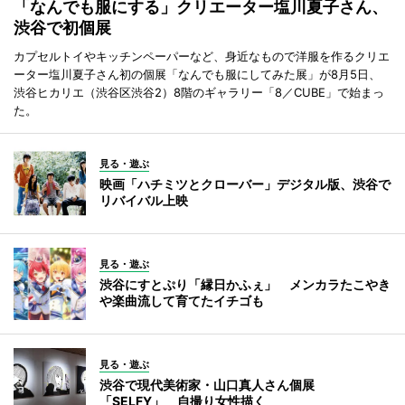
「なんでも服にする」クリエーター塩川夏子さん、
渋谷で初個展
カプセルトイやキッチンペーパーなど、身近なもので洋服を作るクリエ
ーター塩川夏子さん初の個展「なんでも服にしてみた展」が8月5日、
渋谷ヒカリエ（渋谷区渋谷2）8階のギャラリー「8／CUBE」で始まっ
た。
見る・遊ぶ
映画「ハチミツとクローバー」デジタル版、渋谷で
リバイバル上映
見る・遊ぶ
渋谷にすとぷり「縁日かふぇ」 メンカラたこやき
や楽曲流して育てたイチゴも
見る・遊ぶ
渋谷で現代美術家・山口真人さん個展
「SELFY」 自撮り女性描く