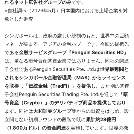
れるネット広告社グループのみ
です。
※自社調べ（2026年5月）日本国内における上場企業を対
象とした調査
シンガポールは、政府の厳しい統制のもと、世界中の巨額
マネーが集まる「アジアの金融ハブ」です。今回の提携先
である
金融サービスグループ『Penguin Securities HD』
は、単なる暗号資産関連企業ではありません。同社の関連
子会社であるPenguin Securities Pte. Ltd.は
世界最難関と
されるシンガポール金融管理局（MAS）からライセンス
を取得
し
「伝統金融（TradFi）」を提供し、
また別の関連
子会社Penguin Securities Trading Pte. Ltd.を通じて
「暗
号資産（Crypto）」のデリバティブ商品を提供しており
ます。
同社は
大和証券グループ
等からの出資をはじめ、設
立間もない初期ラウンドの段階で既に
累計約28億円
（1,800万ドル）の資金調達
を実施しています。世界の機