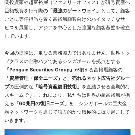
関投資家や超富裕層（ファミリーオフィス）が暗号資産へ
巨額投資を行う際の
「最強のゲートウェイ」
として、顧客
ごとに専任担当を置く富裕層顧客向けのハイタッチなサー
ビスを展開し、アジアを中心とした強固な顧客基盤を確立
しています。
今回の提携は、単なる業務協力ではありません。世界トッ
プクラスの金融ハブであるシンガポールを拠点とする
『Penguin Securities Group』
が抱える富裕層顧客の
「資産管理・保全ニーズ」
と、
売れるネット広告社グルー
プ
の圧倒的な
「暗号資産復旧技術」
を直結させる画期的な
スキームです。これにより、私たちは世界の超富裕層が抱
える
「60兆円の復旧ニーズ」
を、シンガポールの巨大金
融ネットワークを通じて独占的かつ積極的に掘り起こして
いきます。