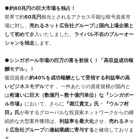
●約60兆円の巨大市場を独占！
世界で約
60兆円
相当とされるアクセス不能な暗号資産市
場に対し、
売れるネット広告社グループ
は
国内上場企業と
して初めて
参入いたしました。
ライバル不在のブルーオー
シャンを独走
します。
●シンガポール市場の巨万の富を射抜く！「高収益成功報
酬モデル」！
復旧資産の
約40%を成功報酬として受領する利益率の高
いビジネスモデル
です 。一件あたりの資産規模が国内と
は
桁違いに巨大（数億円～数十億円単位）な『シンガポー
ル市場』
において、さらに
『堀江貴文』氏・『ウルフ村
田』氏
が有するグローバルな投資家ネットワークからの継
続的な大型案件獲得は、
利益率を最大化
させ、
売れるネッ
ト広告社グループ
の
連結業績に寄与する
と確信しておりま
す。