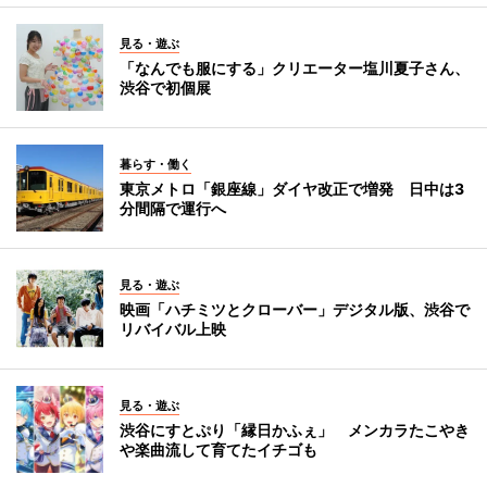
見る・遊ぶ
「なんでも服にする」クリエーター塩川夏子さん、
渋谷で初個展
暮らす・働く
東京メトロ「銀座線」ダイヤ改正で増発 日中は3
分間隔で運行へ
見る・遊ぶ
映画「ハチミツとクローバー」デジタル版、渋谷で
リバイバル上映
見る・遊ぶ
渋谷にすとぷり「縁日かふぇ」 メンカラたこやき
や楽曲流して育てたイチゴも