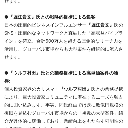
せます。
●『堀江貴文』氏との戦略的提携による集客
:
日本の圧倒的ビジネスインフルエンサー
『堀江貴文』
氏の
SNS・圧倒的なネットワークと直結した「高収益パイプラ
イン」を確立。合計600万人を超える圧倒的なリーチ力を
活用し、グローバル市場からも大型案件を継続的に流入さ
せます。
●『ウルフ村田』氏との業務提携による高単価案件の獲
得
:
個人投資家界のカリスマ・
『ウルフ村田』
氏との業務提携
により、巨大投資家コミュニティに潜在するニーズを独占
的に囲い込みます。事実、同氏経由では既に数億円規模の
復旧を見込むグローバル市場からの「複数の大型案件」紹
介が具体的に稼働しており、業績向上をもたらす可能性の