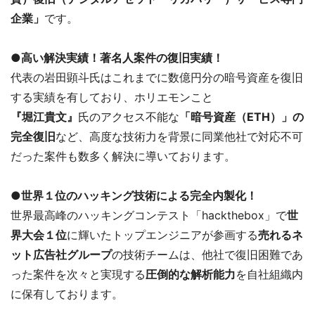
企業」
です。
●高い解決実績！著名人案件の復旧実績！
代表の岩田顕斗氏はこれまでに数億円分の暗号資産を復旧
する実績を有しており、ホリエモンこと
『堀江貴文』
氏のアクセス不能な
「暗号資産（ETH）」の
完全復旧
など、高度な技術力を背景に同業他社で対応不可
だった案件も数多く解決に導いております。
●世界１位のハッキング技術による完全内製化！
世界最高峰のハッキングコンテスト「hackthebox」で
世
界大会１位
に輝いたトップエンジニアが参画する
売れるネ
ット広告社グループ
の技術チームは、他社で復旧困難であ
った案件を次々と実現する
圧倒的な解析能力
を自社組織内
に保有しております。