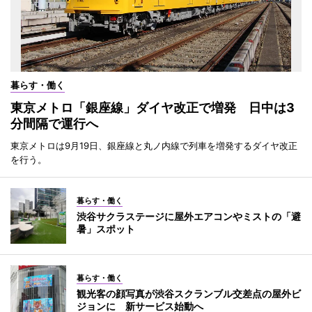
暮らす・働く
東京メトロ「銀座線」ダイヤ改正で増発 日中は3
分間隔で運行へ
東京メトロは9月19日、銀座線と丸ノ内線で列車を増発するダイヤ改正
を行う。
暮らす・働く
渋谷サクラステージに屋外エアコンやミストの「避
暑」スポット
暮らす・働く
観光客の顔写真が渋谷スクランブル交差点の屋外ビ
ジョンに 新サービス始動へ