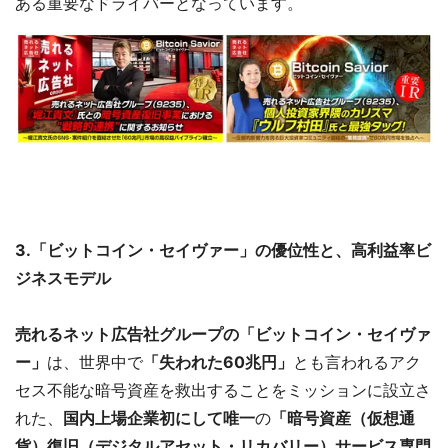
ある重要なドライバーとなっています。
3.「ビットコイン・セイヴァー」の優位性と、高利益率ビ
ジネスモデル
売れるネット広告社グループの「ビットコイン・セイヴァ
ー」
は、世界中で
「失われた60兆円」
とも言われるアク
セス不能な暗号資産を救出することをミッションに設立さ
れた、
国内上場企業初にして唯一
の
「暗号資産（仮想通
貨）復旧（デジタルアセット・リカバリー）サービス専門