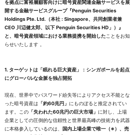
を拠点に富裕層顧客向けに暗号資産関連金融サービスを展
開する金融サービスグループ『Penguin Securities
Holdings Pte. Ltd.（本社 : Singapore、共同創業者兼
CEO 川辺健太郎、以下 Penguin Securities HD」）』
と、暗号資産領域における業務提携を開始した
ことをお知
らせいたします 。
1. ターゲットは「眠れる巨大資産」：シンガポールを起点
にグローバルな金脈を独占開拓
現在、世界中でパスワード紛失等によりアクセス不能とな
った暗号資産は
「約60兆円」
にものぼると推定されてい
ます。この
「失われた60兆円の巨大市場」
に対し、上場
企業としての圧倒的な信頼性と世界最高峰の技術力を武器
に本格参入しているのは、
国内上場企業で唯一（※）、売