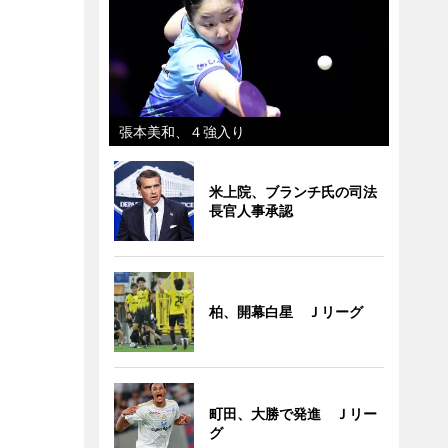
張本美和、４強入り
米上院、ブランチ氏の司法
長官人事承認
柏、開幕白星 Ｊリーグ
町田、大勝で発進 Ｊリー
グ